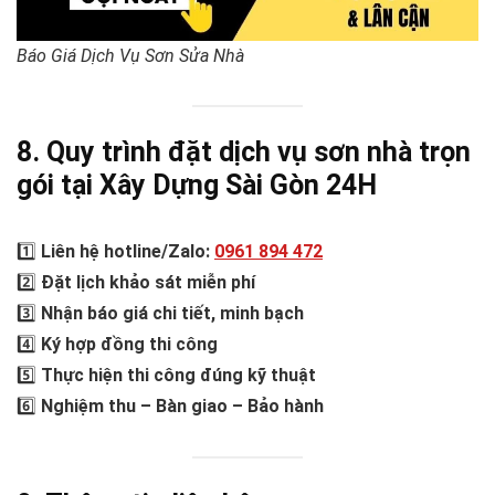
Báo Giá Dịch Vụ Sơn Sửa Nhà
8. Quy trình đặt dịch vụ sơn nhà trọn
gói tại Xây Dựng Sài Gòn 24H
1️⃣
Liên hệ hotline/Zalo:
0961 894 472
2️⃣
Đặt lịch khảo sát miễn phí
3️⃣
Nhận báo giá chi tiết, minh bạch
4️⃣
Ký hợp đồng thi công
5️⃣
Thực hiện thi công đúng kỹ thuật
6️⃣
Nghiệm thu – Bàn giao – Bảo hành