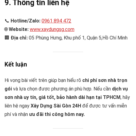
9. Thông tin liên hệ
📞
Hotline/Zalo:
0961 894 472
🌐
Website:
www.xaydungsg.com
🏢
Địa chỉ:
05 Phùng Hưng, Khu phố 1, Quận 5,Hồ Chí Minh
Kết luận
Hi vọng bài viết trên giúp bạn hiểu rõ
chi phí sơn nhà trọn
gói
và lựa chọn được phương án phù hợp. Nếu cần
dịch vụ
sơn nhà uy tín, giá tốt, bảo hành dài hạn tại TPHCM
, hãy
liên hệ ngay
Xây Dựng Sài Gòn 24H
để được tư vấn miễn
phí và nhận
ưu đãi thi công hôm nay.