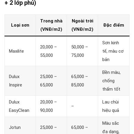
+ 2 lớp phủ)
Trong nhà
Ngoài trời
Loại sơn
Đặc điểm
(VNĐ/m2)
(VNĐ/m2)
Sơn kinh
20,000 –
50,000 –
Maxilite
tế, màu cơ
55,000
75,000
bản
Bền màu,
Dulux
25,000 –
65,000 –
chống
Inspire
65,000
85,000
thấm tốt
Dulux
20,000 –
Lau chùi
–
EasyClean
90,000
hiệu quả
Màu sắc
Jotun
25,000 –
65,000 –
đa dạng,