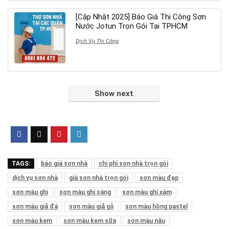
[Cập Nhật 2025] Báo Giá Thi Công Sơn
Nước Jotun Trọn Gói Tại TPHCM
Dịch Vụ Thi Công
Show next
TAGS:
báo giá sơn nhà
chi phí sơn nhà trọn gói
dịch vụ sơn nhà
giá sơn nhà trọn gói
sơn màu đẹp
sơn màu ghi
sơn màu ghi sáng
sơn màu ghi xám
sơn màu giả đá
sơn màu giả gỗ
sơn màu hồng pastel
sơn màu kem
sơn màu kem sữa
sơn màu nâu