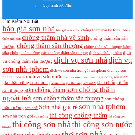
Quy Trình Sơn Nhà
Tìm Kiếm Nổi Bật
báo giá sơn nhà
chống thấm mái bê tông
báo giá sơn nước
chống
chống thấm nhà vệ sinh
chống thấm sàn sân
thấm mái tôn
chống thấm sân thượng
thượng
chống thấm sân thượng bằng
dịch
sika
chống thấm tường
cách chống thấm sân thượng
dịch vụ chống thấm
dịch vụ sơn nhà
dịch vụ
vụ chống thấm sân thượng
sơn nhà tphcm
dịch vụ sơn nhà trọn gói tại tphcm
dịch vụ sơn
dịch vụ sơn nước
nhà tại tphcm
giá công sơn nước
dịch vụ sơn nước tphcm
giá nhân công sơn nước
sika chống thấm
giá sơn nhà
giá thi công sơn nước
sơn chống thấm
sơn chống thấm
sân thượng
ngoài trời
sơn chống thấm sân thượng
sơn chống
sơn nhà tphcm
Sơn nhà giá rẻ
thấm tường
sơn nhà
thi công chống thấm
sơn nhà trọn gói
sơn tường
thi công sơn
thi công sơn nhà
thi công sơn nước
epoxy
thợ sơn nhà