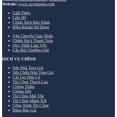
Website:
www.xaydungsg.com
Giới Thiệu
Liên Hệ
Chính Sách Bảo Hành
Điều Khoản Sử Dụng
Vận Chuyển Giao Nhận
Chính Sách Thanh Toán
Quy Trình Làm Việc
Câu Hỏi Thường Gặp
DỊCH VỤ CHÍNH
Sơn Nhà Trọn Gói
Sửa Chữa Nhà Trọn Gói
Cải Tạo Nhà Cũ
Thi Công Thạch Cao
Chống Thấm
Chống Dột
Thi Công Mái Tôn
Thi Công Máng Xối
Công Trình Thi Công
Bảng Báo Giá