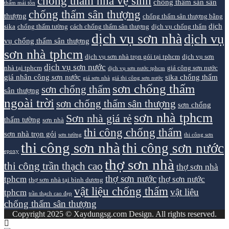
chống thấm nhà vệ sinh
chống thấm sàn sân
thấm mái tôn
chống thấm sân thượng
thượng
chống thấm sân thượng bằng
dịch
sika
chống thấm tường
cách chống thấm sân thượng
dịch vụ chống thấm
dịch vụ sơn nhà
dịch vụ
vụ chống thấm sân thượng
sơn nhà tphcm
dịch vụ sơn nhà trọn gói tại tphcm
dịch vụ sơn
dịch vụ sơn nước
nhà tại tphcm
giá công sơn nước
dịch vụ sơn nước tphcm
giá nhân công sơn nước
sika chống thấm
giá sơn nhà
giá thi công sơn nước
sơn chống thấm
sơn chống thấm
sân thượng
ngoài trời
sơn chống thấm sân thượng
sơn chống
sơn nhà tphcm
Sơn nhà giá rẻ
thấm tường
sơn nhà
thi công chống thấm
sơn nhà trọn gói
sơn tường
thi công sơn
thi công sơn nhà
thi công sơn nước
epoxy
thợ sơn nhà
thi công trần thạch cao
thợ sơn nhà
thợ sơn nước
tphcm
thợ sơn nước
thợ sơn nhà tại bình dương
vật liệu chống thấm
vật liệu
tphcm
trần thạch cao đẹp
chống thấm sân thượng
Copyright 2025 © Xaydungsg.com Design. All rights reserved.