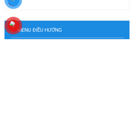
MENU ĐIỀU HƯỚNG
Dịch Vụ Chính
Sửa Nhà
Cải Tạo Nhà
Sơn Nhà
Thạch Cao
Mái Tôn
Máng Xối
Chống Dột
Chống Thấm
Dịch Vụ Khác
Bảng Báo Giá
Báo Giá Thi Công Sơn
Báo Giá Thi Công Sửa Nhà
Báo Giá Thi Công Thạch Cao