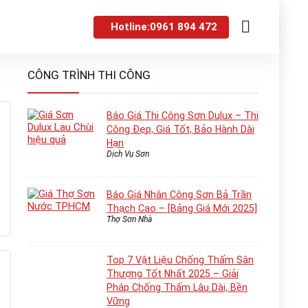
Hotline:0961 894 472
CÔNG TRÌNH THI CÔNG
Báo Giá Thi Công Sơn Dulux – Thi
Công Đẹp, Giá Tốt, Bảo Hành Dài
Hạn
Dịch Vụ Sơn
Báo Giá Nhân Công Sơn Bả Trần
Thạch Cao – [Bảng Giá Mới 2025]
Thợ Sơn Nhà
Top 7 Vật Liệu Chống Thấm Sân
Thượng Tốt Nhất 2025 – Giải
Pháp Chống Thấm Lâu Dài, Bền
Vững