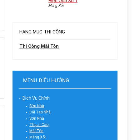
Hiệu Quả Số 1
Máng Xối
HẠNG MỤC THI CÔNG
Thi Công Mái Tôn
MENU ĐIỀU HƯỚNG
Dịch Vụ Chính
Sửa Nhà
Cải Tạo Nhà
Sơn Nhà
Thạch Cao
Mái Tôn
Máng Xối