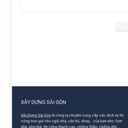
XÂY DỰNG SÀI GÒN
Xây Dựng Sài Gòn
là công ty chuyên cung cấp các dịch vụ thi
công trọn gói cho ngôi nhà, căn hộ, shop,.. của bạn như: Sơn
nhà, sửa nhà, thi công thạch cao, chống thấm, chống dột,…