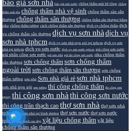
báo giá sơn nhà
chống thấm mái bê tông
báo giá sơn nước
chống
chống thấm nhà vệ sinh
chống thấm sàn sân
thấm mái tôn
chống thấm sân thượng
thượng
chống thấm sân thượng bằng
dịch
sika
chống thấm tường
cách chống thấm sân thượng
dịch vụ chống thấm
dịch vụ sơn nhà
dịch vụ
vụ chống thấm sân thượng
sơn nhà tphcm
dịch vụ sơn nhà trọn gói tại tphcm
dịch vụ sơn
dịch vụ sơn nước
nhà tại tphcm
giá công sơn nước
dịch vụ sơn nước tphcm
giá nhân công sơn nước
sika chống thấm
giá sơn nhà
giá thi công sơn nước
sơn chống thấm
sơn chống thấm
sân thượng
ngoài trời
sơn chống thấm sân thượng
sơn chống
sơn nhà tphcm
Sơn nhà giá rẻ
thấm tường
sơn nhà
thi công chống thấm
sơn nhà trọn gói
sơn tường
thi công sơn
thi công sơn nhà
thi công sơn nước
epoxy
thợ sơn nhà
thi công trần thạch cao
thợ sơn nhà
thợ sơn nước
tphcm
thợ sơn nước
thợ sơn nhà tại bình dương
vật liệu chống thấm
vật liệu
tphcm
trần thạch cao đẹp
chống thấm sân thượng