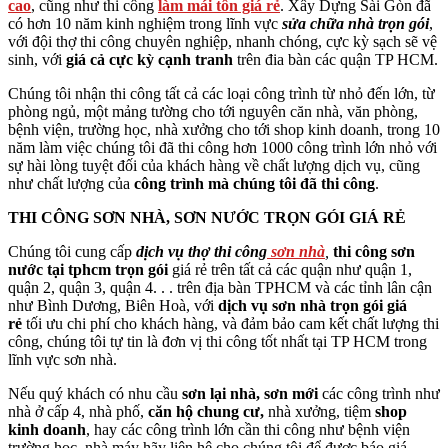
cao
, cũng như thi công
làm mái tôn giá rẻ
. Xây Dựng Sài Gòn đã
có hơn 10 năm kinh nghiệm trong lĩnh vực
sửa chữa nhà trọn gói
,
với đội thợ thi công chuyên nghiệp, nhanh chóng, cực kỳ sạch sẽ vệ
sinh, với
giá cả cực kỳ cạnh tranh
trên đia bàn các quận TP HCM.
Chúng tôi nhận thi công tất cả các loại công trình từ nhỏ đến lớn, từ
phòng ngủ, một mảng tường cho tới nguyên căn nhà, văn phòng,
bệnh viện, trường học, nhà xưởng cho tới shop kinh doanh, trong 10
năm làm việc chúng tôi đã thi công hơn 1000 công trình lớn nhỏ với
sự hài lòng tuyệt đối của khách hàng về chất lượng dịch vụ, cũng
như chất lượng của
công trình mà chúng tôi đã thi công
.
THI CÔNG SƠN NHÀ, SƠN NƯỚC TRỌN GÓI GIÁ RẺ
Chúng tôi cung cấp
dịch vụ thợ thi công
sơn nhà
,
thi công sơn
nước tại tphcm trọn gói
giá rẻ trên tất cả các quận như quận 1,
quận 2, quận 3, quận 4. . . trên địa bàn TPHCM và các tỉnh lân cận
như Bình Dương, Biên Hoà, với
dịch vụ sơn nhà trọn gói giá
rẻ
tối ưu chi phí cho khách hàng, và đảm bảo cam kết chất lượng thi
công, chúng tôi tự tin là đơn vị thi công tốt nhất tại TP HCM trong
lĩnh vực sơn nhà.
Nếu quý khách có nhu cầu
sơn lại nhà, sơn mới
các công trình như
nhà ở cấp 4, nhà phố,
căn hộ chung cư,
nhà xưởng, tiệm
shop
kinh doanh
, hay các công trình lớn cần thi công như bệnh viện
trường học, nhà máy hãy liên hệ cho chúng tôi để được báo giá