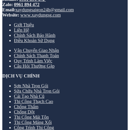
Zalo:
0961 894 472
Email:
xaydungsaigon24h@gmail.com
Website:
www.xaydungsg.com
Giới Thiệu
Liên Hệ
Chính Sách Bảo Hành
Điều Khoản Sử Dụng
Vận Chuyển Giao Nhận
Chính Sách Thanh Toán
Quy Trình Làm Việc
Câu Hỏi Thường Gặp
DỊCH VỤ CHÍNH
Sơn Nhà Trọn Gói
Sửa Chữa Nhà Trọn Gói
Cải Tạo Nhà Cũ
Thi Công Thạch Cao
Chống Thấm
Chống Dột
Thi Công Mái Tôn
Thi Công Máng Xối
Công Trình Thi Công