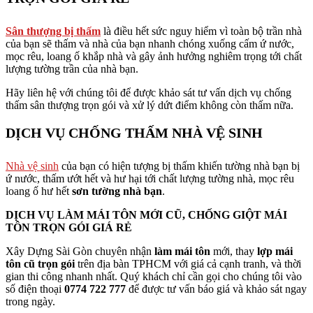
Sân thượng bị thấm
là điều hết sức nguy hiểm vì toàn bộ trần nhà
của bạn sẽ thấm và nhà của bạn nhanh chóng xuống cấm ứ nước,
mọc rêu, loang ố khắp nhà và gây ảnh hưởng nghiêm trọng tới chất
lượng tường trần của nhà bạn.
Hãy liên hệ với chúng tôi để được khảo sát tư vấn dịch vụ chống
thấm sân thượng trọn gói và xử lý dứt điểm không còn thấm nữa.
DỊCH VỤ CHỐNG THẤM NHÀ VỆ SINH
Nhà vệ sinh
của bạn có hiện tượng bị thấm khiến tường nhà bạn bị
ứ nước, thấm ướt hết và hư hại tới chất lượng tường nhà, mọc rêu
loang ố hư hết
sơn tường nhà bạn
.
DỊCH VỤ LÀM MÁI TÔN MỚI CŨ, CHỐNG GIỘT MÁI
TÔN TRỌN GÓI GIÁ RẺ
Xây Dựng Sài Gòn chuyên nhận
làm mái tôn
mới, thay
lợp mái
tôn cũ trọn gói
trên địa bàn TPHCM với giá cả cạnh tranh, và thời
gian thi công nhanh nhất. Quý khách chỉ cần gọi cho chúng tôi vào
số điện thoại
0774 722 777
để được tư vấn báo giá và khảo sát ngay
trong ngày.