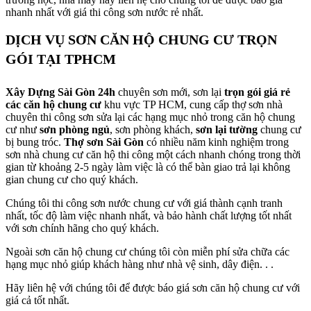
nhanh nhất với giá thi công sơn nước rẻ nhất.
DỊCH VỤ SƠN CĂN HỘ CHUNG CƯ TRỌN
GÓI TẠI TPHCM
Xây Dựng Sài Gòn 24h
chuyên sơn mới, sơn lại
trọn gói giá rẻ
các căn hộ chung cư
khu vực TP HCM, cung cấp thợ sơn nhà
chuyên thi công sơn sửa lại các hạng mục nhỏ trong căn hộ chung
cư như
sơn phòng ngủ
, sơn phòng khách,
sơn lại tường
chung cư
bị bung tróc.
Thợ sơn Sài Gòn
có nhiều năm kinh nghiệm trong
sơn nhà chung cư căn hộ thi công một cách nhanh chóng trong thời
gian từ khoảng 2-5 ngày làm việc là có thể bàn giao trả lại không
gian chung cư cho quý khách.
Chúng tôi thi công sơn nước chung cư với giá thành cạnh tranh
nhất, tốc độ làm việc nhanh nhất, và bảo hành chất lượng tốt nhất
với sơn chính hãng cho quý khách.
Ngoài sơn căn hộ chung cư chúng tôi còn miễn phí sửa chữa các
hạng mục nhỏ giúp khách hàng như nhà vệ sinh, dây điện. . .
Hãy liên hệ với chúng tôi để được báo giá sơn căn hộ chung cư với
giá cả tốt nhất.