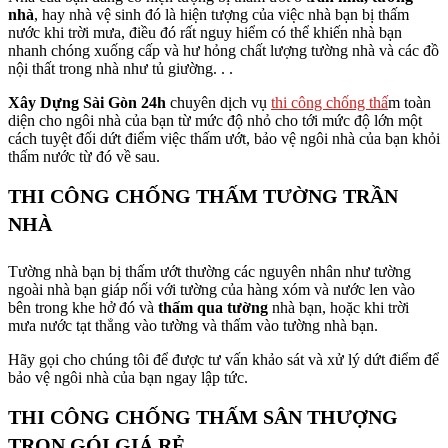
nhà
, hay nhà vệ sinh đó là hiện tượng của việc nhà bạn bị thấm
nước khi trời mưa, điều đó rất nguy hiểm có thể khiến nhà bạn
nhanh chóng xuống cấp và hư hỏng chất lượng tường nhà và các đồ
nội thất trong nhà như tủ giường. . .
Xây Dựng Sài Gòn 24h
chuyên dịch vụ
thi công chống thấ
m toàn
diện cho ngôi nhà của bạn từ mức độ nhỏ cho tới mức độ lớn một
cách tuyệt đối dứt điểm việc thấm ướt, bảo vệ ngôi nhà của bạn khỏi
thấm nước từ đó về sau.
THI CÔNG CHỐNG THẤM TƯỜNG TRẦN
NHÀ
Tường nhà bạn bị thấm ướt thường các nguyên nhân như tường
ngoài nhà bạn giáp nối với tường của hàng xóm và nước len vào
bên trong khe hở đó và
thấm qua tường
nhà bạn, hoặc khi trời
mưa nước tạt thẳng vào tường và thấm vào tường nhà bạn.
Hãy gọi cho chúng tôi để được tư vấn khảo sát và xử lý dứt điểm để
bảo vệ ngôi nhà của bạn ngay lập tức.
THI CÔNG CHỐNG THẤM SÂN THƯỢNG
TRỌN GÓI GIÁ RẺ