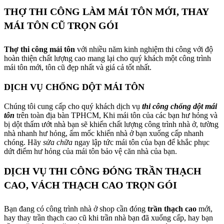
THỢ THI CÔNG LÀM MÁI TÔN MỚI, THAY
MÁI TÔN CŨ TRỌN GÓI
Thợ thi công mái tôn
với nhiều năm kinh nghiệm thi công với độ
hoàn thiện chất lượng cao mang lại cho quý khách một công trình
mái tôn mới, tôn cũ đẹp nhất và giá cả tốt nhất.
DỊCH VỤ CHỐNG DỘT MÁI TÔN
Chúng tôi cung cấp cho quý khách dịch vụ
thi công chống dột mái
tôn
trên toàn địa bàn TPHCM, Khi mái tôn của các bạn hư hỏng và
bị dột thấm ướt nhà bạn sẽ khiến chất lượng công trình nhà ở, tường
nhà nhanh hư hỏng, ẩm mốc khiến nhà ở bạn xuống cấp nhanh
chóng. Hãy
sửa chữa
ngay lập tức mái tôn của bạn để khắc phục
dứt điểm hư hỏng của mái tôn bảo vệ căn nhà của bạn.
DỊCH VỤ THI CÔNG ĐÓNG TRẦN THẠCH
CAO, VÁCH THẠCH CAO TRỌN GÓI
Bạn đang có công trình nhà ở shop cần đóng
trần thạch cao
mới,
hay thay trần thạch cao cũ khi trần nhà bạn đã xuống cấp, hay bạn