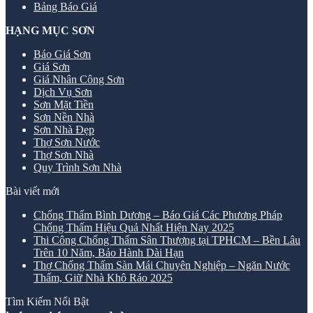
Bảng Báo Giá
HẠNG MỤC SƠN
Báo Giá Sơn
Giá Sơn
Giá Nhân Công Sơn
Dịch Vụ Sơn
Sơn Mặt Tiền
Sơn Nền Nhà
Sơn Nhà Đẹp
Thợ Sơn Nước
Thợ Sơn Nhà
Quy Trình Sơn Nhà
Bài viết mới
Chống Thấm Bình Dương – Báo Giá Các Phương Pháp
Chống Thấm Hiệu Quả Nhất Hiện Nay 2025
Thi Công Chống Thấm Sân Thượng tại TPHCM – Bền Lâu
Trên 10 Năm, Bảo Hành Dài Hạn
Thợ Chống Thấm Sàn Mái Chuyên Nghiệp – Ngăn Nước
Thấm, Giữ Nhà Khô Ráo 2025
Tìm Kiếm Nổi Bật