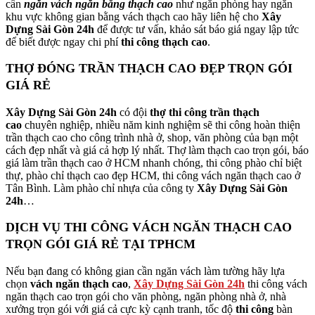
cần
ngăn vách ngăn bằng thạch cao
như ngăn phòng hay ngăn
khu vực không gian bằng vách thạch cao hãy liên hệ cho
Xây
Dựng Sài Gòn 24h
để được tư vấn, khảo sát báo giá ngay lập tức
để biết được ngay chi phí
thi công thạch cao
.
THỢ ĐÓNG TRẦN THẠCH CAO ĐẸP TRỌN GÓI
GIÁ RẺ
Xây Dựng Sài Gòn 24h
có đội
thợ thi công trần thạch
cao
chuyên nghiệp, nhiều năm kinh nghiệm sẽ thi công hoàn thiện
trần thạch cao cho công trình nhà ở, shop, văn phòng của bạn một
cách đẹp nhất và giá cả hợp lý nhất. Thợ làm thạch cao trọn gói, báo
giá làm trần thạch cao ở HCM nhanh chóng, thi công phào chỉ biệt
thự, phào chỉ thạch cao đẹp HCM, thi công vách ngăn thạch cao ở
Tân Bình. Làm phào chỉ nhựa của công ty
Xây Dựng Sài Gòn
24h
…
DỊCH VỤ THI CÔNG VÁCH NGĂN THẠCH CAO
TRỌN GÓI GIÁ RẺ TẠI TPHCM
Nếu bạn đang có không gian cần ngăn vách làm tường hãy lựa
chọn
vách ngăn thạch cao
,
Xây Dựng Sài Gòn 24h
thi công vách
ngăn thạch cao trọn gói cho văn phòng, ngăn phòng nhà ở, nhà
xưởng trọn gói với giá cả cực kỳ cạnh tranh, tốc độ
thi công
bàn