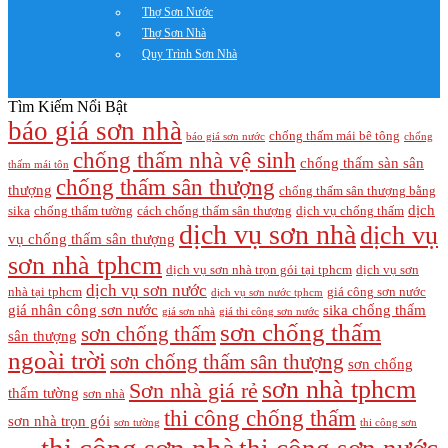
Thợ Sơn Nước
Thợ Sơn Nhà
Quy Trình Sơn Nhà
Tìm Kiếm Nổi Bật
báo giá sơn nhà
chống thấm mái bê tông
báo giá sơn nước
chống
chống thấm nhà vệ sinh
chống thấm sàn sân
thấm mái tôn
chống thấm sân thượng
thượng
chống thấm sân thượng bằng
dịch
sika
chống thấm tường
cách chống thấm sân thượng
dịch vụ chống thấm
dịch vụ sơn nhà
dịch vụ
vụ chống thấm sân thượng
sơn nhà tphcm
dịch vụ sơn nhà trọn gói tại tphcm
dịch vụ sơn
dịch vụ sơn nước
nhà tại tphcm
giá công sơn nước
dịch vụ sơn nước tphcm
giá nhân công sơn nước
sika chống thấm
giá sơn nhà
giá thi công sơn nước
sơn chống thấm
sơn chống thấm
sân thượng
ngoài trời
sơn chống thấm sân thượng
sơn chống
sơn nhà tphcm
Sơn nhà giá rẻ
thấm tường
sơn nhà
thi công chống thấm
sơn nhà trọn gói
sơn tường
thi công sơn