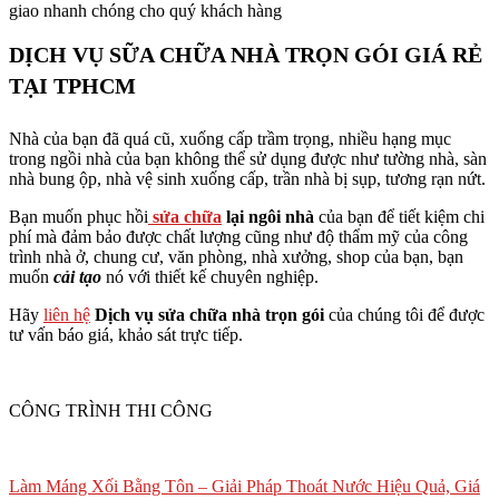
giao nhanh chóng cho quý khách hàng
DỊCH VỤ SỮA CHỮA NHÀ TRỌN GÓI GIÁ RẺ
TẠI TPHCM
Nhà của bạn đã quá cũ, xuống cấp trầm trọng, nhiều hạng mục
trong ngồi nhà của bạn không thể sử dụng được như tường nhà, sàn
nhà bung ộp, nhà vệ sinh xuống cấp, trần nhà bị sụp, tương rạn nứt.
Bạn muốn phục hồi
sửa chữa
lại ngôi nhà
của bạn để tiết kiệm chi
phí mà đảm bảo được chất lượng cũng như độ thẩm mỹ của công
trình nhà ở, chung cư, văn phòng, nhà xưởng, shop của bạn, bạn
muốn
cải tạo
nó với thiết kế chuyên nghiệp.
Hãy
liên hệ
Dịch vụ sửa chữa nhà trọn gói
của chúng tôi để được
tư vấn báo giá, khảo sát trực tiếp.
CÔNG TRÌNH THI CÔNG
Làm Máng Xối Bằng Tôn – Giải Pháp Thoát Nước Hiệu Quả, Giá