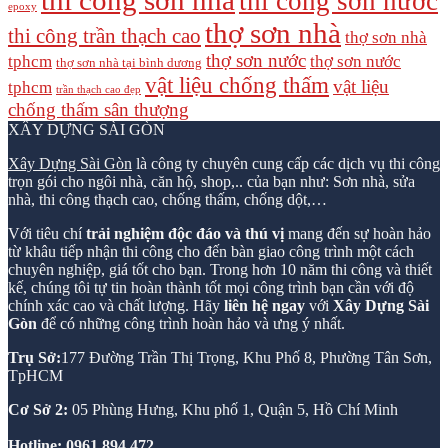
thi công sơn nhà
thi công sơn nước
epoxy
thợ sơn nhà
thi công trần thạch cao
thợ sơn nhà
thợ sơn nước
tphcm
thợ sơn nước
thợ sơn nhà tại bình dương
vật liệu chống thấm
vật liệu
tphcm
trần thạch cao đẹp
chống thấm sân thượng
XÂY DỰNG SÀI GÒN
Xây Dựng Sài Gòn
là công ty chuyên cung cấp các dịch vụ thi công
trọn gói cho ngôi nhà, căn hộ, shop,.. của bạn như: Sơn nhà, sửa
nhà, thi công thạch cao, chống thấm, chống dột,…
Với tiêu chí
trải nghiệm độc đáo và thú vị
mang đến sự hoàn hảo
từ khâu tiếp nhận thi công cho đến bàn giao công trình một cách
chuyên nghiệp, giá tốt cho bạn. Trong hơn 10 năm thi công và thiết
kế, chúng tôi tự tin hoàn thành tốt mọi công trình bạn cần với độ
chính xác cao và chất lượng. Hãy
liên hệ ngay
với
Xây Dựng Sài
Gòn
để có những công trình hoàn hảo và ưng ý nhất.
Trụ Sở:
177 Đường Trần Thị Trọng, Khu Phố 8, Phường Tân Sơn,
TpHCM
Cơ Sở 2:
05 Phùng Hưng, Khu phố 1, Quận 5, Hồ Chí Minh
Hotline:
0961 894 472