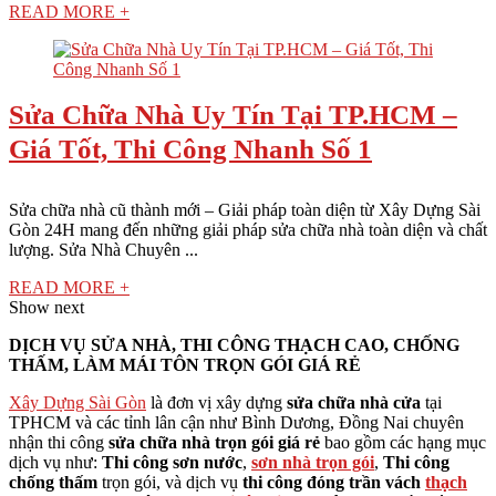
READ MORE +
Sửa Chữa Nhà Uy Tín Tại TP.HCM –
Giá Tốt, Thi Công Nhanh Số 1
Sửa chữa nhà cũ thành mới – Giải pháp toàn diện từ Xây Dựng Sài
Gòn 24H mang đến những giải pháp sửa chữa nhà toàn diện và chất
lượng. Sửa Nhà Chuyên ...
READ MORE +
Show next
DỊCH VỤ SỬA NHÀ, THI CÔNG THẠCH CAO, CHỐNG
THẤM, LÀM MÁI TÔN TRỌN GÓI GIÁ RẺ
Xây Dựng Sài Gòn
là đơn vị xây dựng
sửa chữa nhà cửa
tại
TPHCM và các tỉnh lân cận như Bình Dương, Đồng Nai chuyên
nhận thi công
sửa chữa nhà trọn gói giá rẻ
bao gồm các hạng mục
dịch vụ như:
Thi công sơn nước
,
sơn nhà trọn gói
,
Thi công
chống thấm
trọn gói, và dịch vụ
thi công đóng trần
vách
thạch