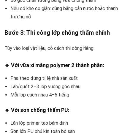
Bo góc chân tường bằng vữa chống thấm
Nếu có khe co giãn: dùng băng cản nước hoặc thanh
trương nở
Bước 3:
Thi công lớp chống thấm chính
Tùy vào loại vật liệu, có cách thi công riêng:
🔸 Với
vữa xi măng polymer 2 thành phần
:
Pha theo đúng tỉ lệ nhà sản xuất
Lăn/quét 2–3 lớp vuông góc nhau
Mỗi lớp cách nhau 4–6 tiếng
🔸 Với
sơn chống thấm PU
:
Lăn lớp primer tạo bám dính
Sơn lớp PU phủ kín toàn bộ sàn