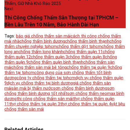
Next
Thi Công Chống Thấm Sân Thượng tại TPHCM –
Bền Lâu Trên 10 Năm, Bảo Hành Dài Hạn
Tags:
báo giá chống thấm sàn mái
cách thi công chống thấm
mái nhà
chống thấm bình dương
chống thấm bình thạnh
chống
thấm chuyên nghiệp tphcm
chống thấm dột tphcm
chống thấm
long an
chống thấm long khánh
chống thấm quận 11
chống
thấm quận 12
chống thấm quận 3
chống thấm quận 8
chống
thấm quận 9
chống thấm quận bình thạnh
chống thấm sàn
mái
chống thấm sàn mái bê tông
chống thấm tại quận 9
chống
thấm tại tphcm
công dụng của sơn chống thấm tốt bình
dương
công ty chống thấm tại tphcm
dịch vụ chống thấm quận
9
dịch vụ chống thấm tại bình dương
giá chống thấm sàn
mái
sàn mái bị thấm nước
sơn chống thấm bình dương
sơn
chống thấm bình dương tốt nhất
sơn chống thấm neomax bình
dương
thi công chống thấm sân mái
thợ chống thấm quận
11
thợ chống thấm tại quận 3
thợ chống thấm tại quận 4
vật liệu
chống thấm sàn mái
Related Articles