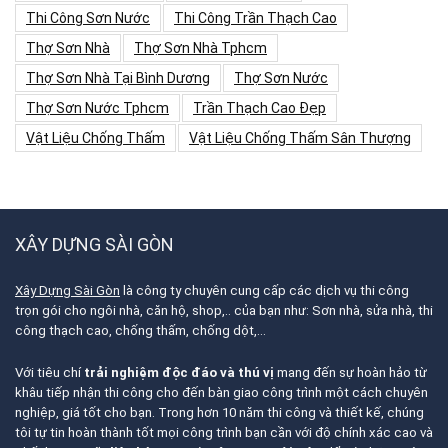
Thi Công Sơn Nước
Thi Công Trần Thạch Cao
Thợ Sơn Nhà
Thợ Sơn Nhà Tphcm
Thợ Sơn Nhà Tại Bình Dương
Thợ Sơn Nước
Thợ Sơn Nước Tphcm
Trần Thạch Cao Đẹp
Vật Liệu Chống Thấm
Vật Liệu Chống Thấm Sân Thượng
XÂY DỰNG SÀI GÒN
Xây Dựng Sài Gòn
là công ty chuyên cung cấp các dịch vụ thi công
trọn gói cho ngôi nhà, căn hộ, shop,.. của bạn như: Sơn nhà, sửa nhà, thi
công thạch cao, chống thấm, chống dột,…
Với tiêu chí
trải nghiệm độc đáo và thú vị
mang đến sự hoàn hảo từ
khâu tiếp nhận thi công cho đến bàn giao công trình một cách chuyên
nghiệp, giá tốt cho bạn. Trong hơn 10 năm thi công và thiết kế, chúng
tôi tự tin hoàn thành tốt mọi công trình bạn cần với độ chính xác cao và