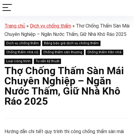
Trang chủ
»
Dịch vụ chống thấm
»
Thợ Chống Thấm Sàn Mái
Chuyên Nghiệp – Ngăn Nước Thấm, Giữ Nhà Khô Ráo 2025
Dịch vụ chống thấm
Bảng báo giá dịch vụ chống thấm
Chống thấm nhà cũ
Chống thấm sân thượng
Chống thấm trần nhà
Loại công trình
Tư vấn kỹ thuật
Thợ Chống Thấm Sàn Mái
Chuyên Nghiệp – Ngăn
Nước Thấm, Giữ Nhà Khô
Ráo 2025
Hướng dẫn chi tiết quy trình thi công chống thấm sàn mái