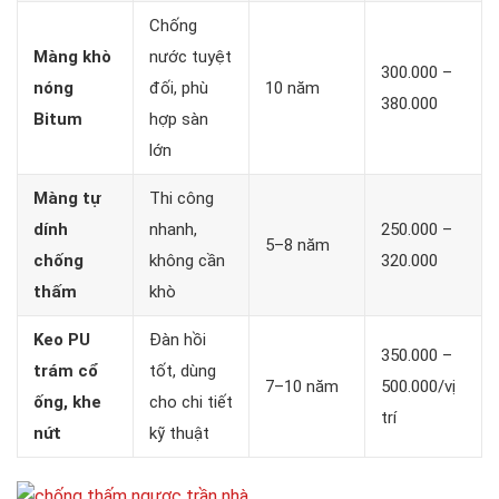
Chống
Màng khò
nước tuyệt
300.000 –
nóng
đối, phù
10 năm
380.000
Bitum
hợp sàn
lớn
Màng tự
Thi công
dính
nhanh,
250.000 –
5–8 năm
chống
không cần
320.000
thấm
khò
Keo PU
Đàn hồi
350.000 –
trám cổ
tốt, dùng
7–10 năm
500.000/vị
ống, khe
cho chi tiết
trí
nứt
kỹ thuật