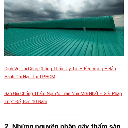
Dịch Vụ Thi Công Chống Thấm Uy Tín – Bền Vững – Bảo
Hành Dài Hạn Tại TP.HCM
Báo Giá Chống Thấm Ngược Trần Nhà Mới Nhất – Giải Pháp
Triệt Để, Bền 10 Năm
2. Những nguyên nhân gây thấm sàn