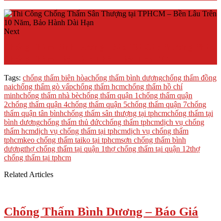
Next
Chống Thấm Bình Dương - Báo Giá Các Phương Pháp
Chống Thấm Hiệu Quả Nhất Hiện Nay 2025
Tags:
chống thấm biên hòa
chống thấm bình dương
chống thấm đồng
nai
chống thấm gò vấp
chống thấm hcm
chống thấm hồ chí
minh
chống thấm nhà bè
chống thấm quận 1
chống thấm quận
2
chống thấm quận 4
chống thấm quận 5
chống thấm quận 7
chống
thấm quận tân bình
chống thấm sân thượng tại tphcm
chống thấm tại
bình dương
chống thấm thủ đức
chống thấm tphcm
dịch vụ chống
thấm hcm
dịch vụ chống thấm tại tphcm
dịch vụ chống thấm
tphcm
keo chống thấm taiko tại tphcm
sơn chống thấm bình
dương
thợ chống thấm tại quận 1
thợ chống thấm tại quận 12
thợ
chống thấm tại tphcm
Related Articles
Chống Thấm Bình Dương – Báo Giá