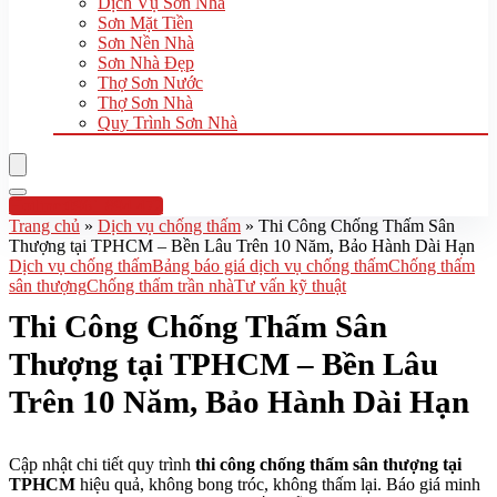
Dịch Vụ Sơn Nhà
Sơn Mặt Tiền
Sơn Nền Nhà
Sơn Nhà Đẹp
Thợ Sơn Nước
Thợ Sơn Nhà
Quy Trình Sơn Nhà
Hotline:0961 894 472
Trang chủ
»
Dịch vụ chống thấm
»
Thi Công Chống Thấm Sân
Thượng tại TPHCM – Bền Lâu Trên 10 Năm, Bảo Hành Dài Hạn
Dịch vụ chống thấm
Bảng báo giá dịch vụ chống thấm
Chống thấm
sân thượng
Chống thấm trần nhà
Tư vấn kỹ thuật
Thi Công Chống Thấm Sân
Thượng tại TPHCM – Bền Lâu
Trên 10 Năm, Bảo Hành Dài Hạn
Cập nhật chi tiết quy trình
thi công chống thấm sân thượng tại
TPHCM
hiệu quả, không bong tróc, không thấm lại. Báo giá minh