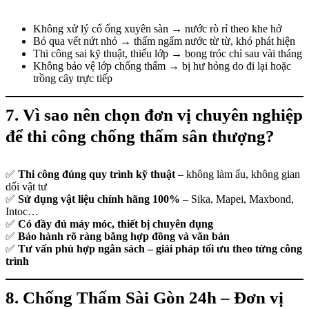
Không xử lý cổ ống xuyên sàn → nước rò rỉ theo khe hở
Bỏ qua vết nứt nhỏ → thấm ngấm nước từ từ, khó phát hiện
Thi công sai kỹ thuật, thiếu lớp → bong tróc chỉ sau vài tháng
Không bảo vệ lớp chống thấm → bị hư hỏng do đi lại hoặc
trồng cây trực tiếp
7. Vì sao nên chọn đơn vị chuyên nghiệp
để thi công chống thấm sân thượng?
✅
Thi công đúng quy trình kỹ thuật
– không làm ẩu, không gian
dối vật tư
✅
Sử dụng vật liệu chính hãng 100%
– Sika, Mapei, Maxbond,
Intoc…
✅
Có đầy đủ máy móc, thiết bị chuyên dụng
✅
Bảo hành rõ ràng bằng hợp đồng và văn bản
✅
Tư vấn phù hợp ngân sách – giải pháp tối ưu theo từng công
trình
8. Chống Thấm Sài Gòn 24h – Đơn vị