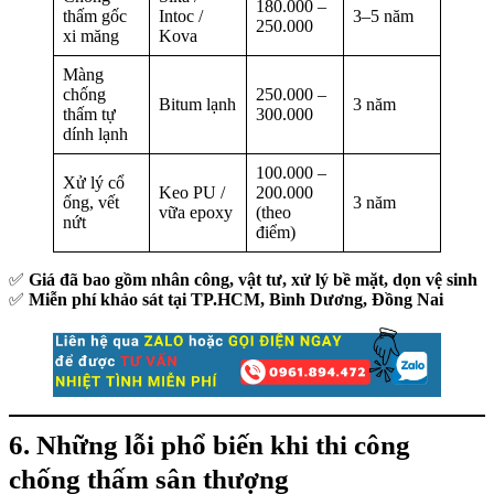
180.000 –
thấm gốc
Intoc /
3–5 năm
250.000
xi măng
Kova
Màng
chống
250.000 –
Bitum lạnh
3 năm
thấm tự
300.000
dính lạnh
100.000 –
Xử lý cổ
Keo PU /
200.000
ống, vết
3 năm
vữa epoxy
(theo
nứt
điểm)
✅
Giá đã bao gồm nhân công, vật tư, xử lý bề mặt, dọn vệ sinh
✅
Miễn phí khảo sát tại TP.HCM, Bình Dương, Đồng Nai
6. Những lỗi phổ biến khi thi công
chống thấm sân thượng