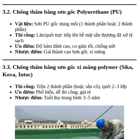
3.2. Chống thấm bằng sơn gốc Polyurethane (PU)
Vật liệu:
Sơn PU gốc dung môi (1 thành phần hoặc 2 thành
phần)
Thi công:
Lăn/quét trực tiếp lên bề mặt sân thượng đã xử lý
sạch
Ưu điểm:
Độ bám dính cao, co giãn tốt, chống nứt
Nhược điểm:
Giá thành cao hơn gốc xi măng
3.3. Chống thấm bằng sơn gốc xi măng-polymer (Sika,
Kova, Intoc)
Thi công:
Trộn 2 thành phần (hoặc sẵn có), quét 2–3 lớp
Ưu điểm:
Phổ biến, dễ thi công, giá rẻ
Nhược điểm:
Tuổi thọ trung bình 3–5 năm