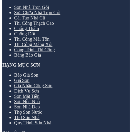
Sơn Nhà Trọn Gói
Sửa Chữa Nhà Trọn Gói
Cải Tạo Nhà Cũ
Thi Công Thạch Cao
Chống Thấm
Chống Dột
Thi Công Mái Tôn
Thi Công Máng Xối
Công Trình Thi Công
Bảng Báo Giá
HẠNG MỤC SƠN
Báo Giá Sơn
Giá Sơn
Giá Nhân Công Sơn
Dịch Vụ Sơn
Sơn Mặt Tiền
Sơn Nền Nhà
Sơn Nhà Đẹp
Thợ Sơn Nước
Thợ Sơn Nhà
Quy Trình Sơn Nhà