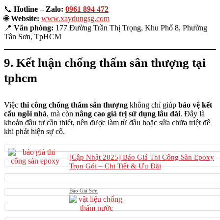
📞
Hotline – Zalo:
0961 894 472
🌐
Website:
www.xaydungsg.com
📍
Văn phòng:
177 Đường Trần Thị Trọng, Khu Phố 8, Phường
Tân Sơn, TpHCM
9. Kết luận chống thấm sân thượng tại
tphcm
Việc
thi công chống thấm sân thượng
không chỉ giúp
bảo vệ kết
cấu ngôi nhà
, mà còn
nâng cao giá trị sử dụng lâu dài
. Đây là
khoản đầu tư cần thiết, nên được làm từ đầu hoặc sửa chữa triệt để
khi phát hiện sự cố.
[Cập Nhật 2025] Báo Giá Thi Công Sàn Epoxy
Trọn Gói – Chi Tiết & Ưu Đãi
Báo Giá Sơn