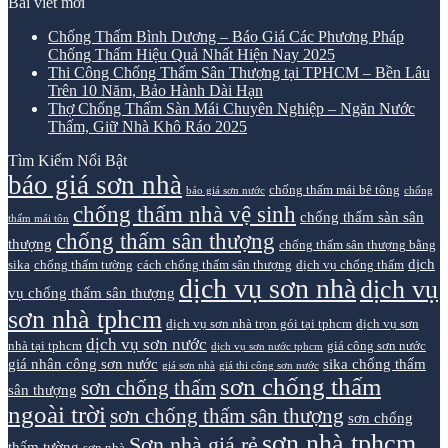
Bài viết mới
Chống Thấm Bình Dương – Báo Giá Các Phương Pháp
Chống Thấm Hiệu Quả Nhất Hiện Nay 2025
Thi Công Chống Thấm Sân Thượng tại TPHCM – Bền Lâu
Trên 10 Năm, Bảo Hành Dài Hạn
Thợ Chống Thấm Sàn Mái Chuyên Nghiệp – Ngăn Nước
Thấm, Giữ Nhà Khô Ráo 2025
Tìm Kiếm Nổi Bật
báo giá sơn nhà
chống thấm mái bê tông
báo giá sơn nước
chống
chống thấm nhà vệ sinh
chống thấm sàn sân
thấm mái tôn
chống thấm sân thượng
thượng
chống thấm sân thượng bằng
dịch
sika
chống thấm tường
cách chống thấm sân thượng
dịch vụ chống thấm
dịch vụ sơn nhà
dịch vụ
vụ chống thấm sân thượng
sơn nhà tphcm
dịch vụ sơn nhà trọn gói tại tphcm
dịch vụ sơn
dịch vụ sơn nước
nhà tại tphcm
giá công sơn nước
dịch vụ sơn nước tphcm
giá nhân công sơn nước
sika chống thấm
giá sơn nhà
giá thi công sơn nước
sơn chống thấm
sơn chống thấm
sân thượng
ngoài trời
sơn chống thấm sân thượng
sơn chống
sơn nhà tphcm
Sơn nhà giá rẻ
thấm tường
sơn nhà