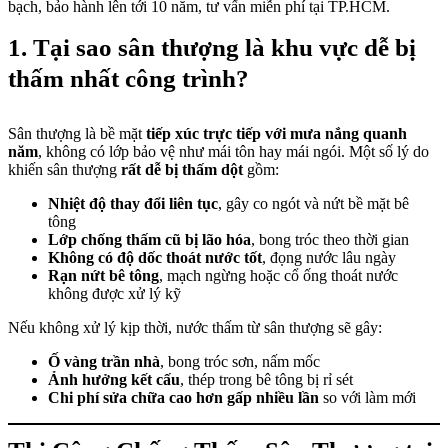
bạch, bảo hành lên tới 10 năm, tư vấn miễn phí tại TP.HCM.
1. Tại sao sân thượng là khu vực dễ bị
thấm nhất công trình?
Sân thượng là bề mặt
tiếp xúc trực tiếp với mưa nắng quanh
năm
, không có lớp bảo vệ như mái tôn hay mái ngói. Một số lý do
khiến sân thượng
rất dễ bị thấm dột
gồm:
Nhiệt độ thay đổi liên tục
, gây co ngót và nứt bề mặt bê
tông
Lớp chống thấm cũ bị lão hóa
, bong tróc theo thời gian
Không có độ dốc thoát nước tốt
, đọng nước lâu ngày
Rạn nứt bê tông
, mạch ngừng hoặc cổ ống thoát nước
không được xử lý kỹ
Nếu không xử lý kịp thời, nước thấm từ sân thượng sẽ gây:
Ố vàng trần nhà
, bong tróc sơn, nấm mốc
Ảnh hưởng kết cấu
, thép trong bê tông bị rỉ sét
Chi phí sửa chữa cao hơn gấp nhiều lần
so với làm mới