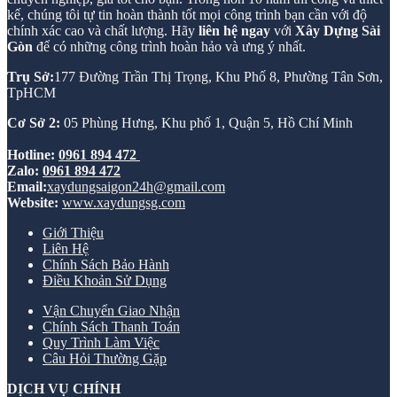
kế, chúng tôi tự tin hoàn thành tốt mọi công trình bạn cần với độ
chính xác cao và chất lượng. Hãy
liên hệ ngay
với
Xây Dựng Sài
Gòn
để có những công trình hoàn hảo và ưng ý nhất.
Trụ Sở:
177 Đường Trần Thị Trọng, Khu Phố 8, Phường Tân Sơn,
TpHCM
Cơ Sở 2:
05 Phùng Hưng, Khu phố 1, Quận 5, Hồ Chí Minh
Hotline:
0961 894 472
Zalo:
0961 894 472
Email:
xaydungsaigon24h@gmail.com
Website:
www.xaydungsg.com
Giới Thiệu
Liên Hệ
Chính Sách Bảo Hành
Điều Khoản Sử Dụng
Vận Chuyển Giao Nhận
Chính Sách Thanh Toán
Quy Trình Làm Việc
Câu Hỏi Thường Gặp
DỊCH VỤ CHÍNH