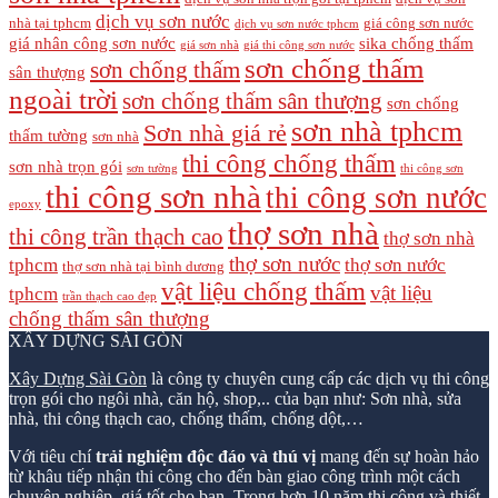
dịch vụ sơn nước
nhà tại tphcm
giá công sơn nước
dịch vụ sơn nước tphcm
giá nhân công sơn nước
sika chống thấm
giá sơn nhà
giá thi công sơn nước
sơn chống thấm
sơn chống thấm
sân thượng
ngoài trời
sơn chống thấm sân thượng
sơn chống
sơn nhà tphcm
Sơn nhà giá rẻ
thấm tường
sơn nhà
thi công chống thấm
sơn nhà trọn gói
sơn tường
thi công sơn
thi công sơn nhà
thi công sơn nước
epoxy
thợ sơn nhà
thi công trần thạch cao
thợ sơn nhà
thợ sơn nước
tphcm
thợ sơn nước
thợ sơn nhà tại bình dương
vật liệu chống thấm
vật liệu
tphcm
trần thạch cao đẹp
chống thấm sân thượng
XÂY DỰNG SÀI GÒN
Xây Dựng Sài Gòn
là công ty chuyên cung cấp các dịch vụ thi công
trọn gói cho ngôi nhà, căn hộ, shop,.. của bạn như: Sơn nhà, sửa
nhà, thi công thạch cao, chống thấm, chống dột,…
Với tiêu chí
trải nghiệm độc đáo và thú vị
mang đến sự hoàn hảo
từ khâu tiếp nhận thi công cho đến bàn giao công trình một cách
chuyên nghiệp, giá tốt cho bạn. Trong hơn 10 năm thi công và thiết