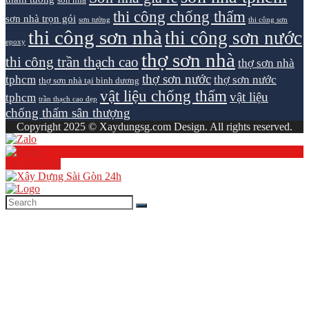
thi công chống thấm
sơn nhà trọn gói
sơn tường
thi công sơn
thi công sơn nhà
thi công sơn nước
epoxy
thợ sơn nhà
thi công trần thạch cao
thợ sơn nhà
thợ sơn nước
tphcm
thợ sơn nước
thợ sơn nhà tại bình dương
vật liệu chống thấm
vật liệu
tphcm
trần thạch cao đẹp
chống thấm sân thượng
Copyright 2025 © Xaydungsg.com Design. All rights reserved.
0961894472