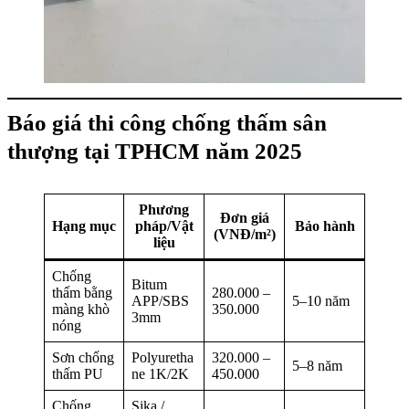
Báo giá thi công chống thấm sân
thượng tại TPHCM năm 2025
Phương
Đơn giá
Hạng mục
pháp/Vật
Bảo hành
(VNĐ/m²)
liệu
Chống
Bitum
thấm bằng
280.000 –
APP/SBS
5–10 năm
màng khò
350.000
3mm
nóng
Sơn chống
Polyuretha
320.000 –
5–8 năm
thấm PU
ne 1K/2K
450.000
Chống
Sika /