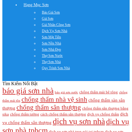
Hạng Mục Sơn
Báo Giá Sơn
Giá Sơn
Giá Nhân Công Sơn
Dịch Vụ Sơn Nhà
Sơn Mặt Tiền
Sơn Nền Nhà
Sơn Nhà Đẹp
Thợ Sơn Nước
Thợ Sơn Nhà
Quy Trình Sơn Nhà
Tìm Kiếm Nổi Bật
báo giá sơn nhà
chống thấm mái bê tông
báo giá sơn nước
chống
chống thấm nhà vệ sinh
chống thấm sàn sân
thấm mái tôn
chống thấm sân thượng
thượng
chống thấm sân thượng bằng
dịch
sika
chống thấm tường
cách chống thấm sân thượng
dịch vụ chống thấm
dịch vụ sơn nhà
dịch vụ
vụ chống thấm sân thượng
sơn nhà tphcm
dịch vụ sơn nhà trọn gói tại tphcm
dịch vụ sơn