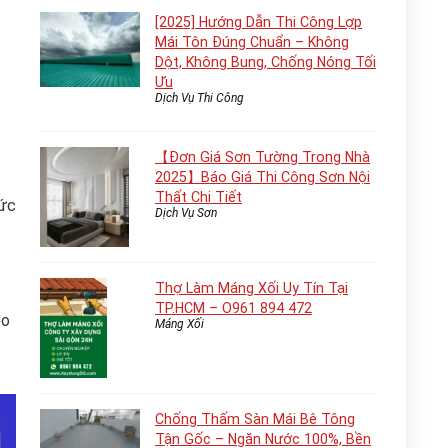
[2025] Hướng Dẫn Thi Công Lợp
Mái Tôn Đúng Chuẩn – Không
Dột, Không Bung, Chống Nóng Tối
Ưu
Dịch Vụ Thi Công
【Đơn Giá Sơn Tường Trong Nhà
2025】Báo Giá Thi Công Sơn Nội
Thất Chi Tiết
sức
Dịch Vụ Sơn
Thợ Làm Máng Xối Uy Tín Tại
TP.HCM – O961 894 472
eo
Máng Xối
Chống Thấm Sàn Mái Bê Tông
Tận Gốc – Ngăn Nước 100%, Bền