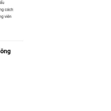
hẩu
úng cách
ng viên
lông