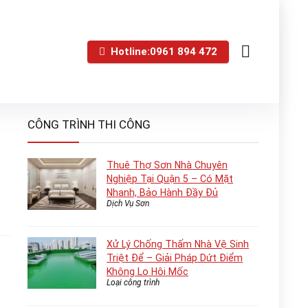
Hotline:0961 894 472
CÔNG TRÌNH THI CÔNG
Thuê Thợ Sơn Nhà Chuyên
Nghiệp Tại Quận 5 – Có Mặt
Nhanh, Bảo Hành Đầy Đủ
Dịch Vụ Sơn
Xử Lý Chống Thấm Nhà Vệ Sinh
Triệt Để – Giải Pháp Dứt Điểm
Không Lo Hôi Mốc
Loại công trình