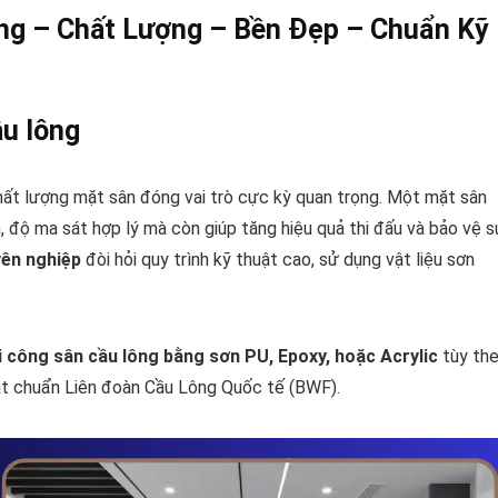
ông – Chất Lượng – Bền Đẹp – Chuẩn Kỹ
ầu lông
chất lượng mặt sân đóng vai trò cực kỳ quan trọng. Một mặt sân
độ ma sát hợp lý mà còn giúp tăng hiệu quả thi đấu và bảo vệ 
yên nghiệp
đòi hỏi quy trình kỹ thuật cao, sử dụng vật liệu sơn
hi công sân cầu lông bằng sơn PU, Epoxy, hoặc Acrylic
tùy th
đạt chuẩn Liên đoàn Cầu Lông Quốc tế (BWF).