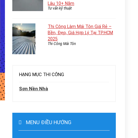
Lâu 10+ Năm
Tư vấn kỹ thuật
Thi Công Làm Mái Tôn Giá Rẻ –
Bền, Đẹp, Giá Hợp Lý Tại TP.HCM
2025
Thi Công Mái Tôn
HẠNG MỤC THI CÔNG
Sơn Nền Nhà
MENU ĐIỀU HƯỚNG