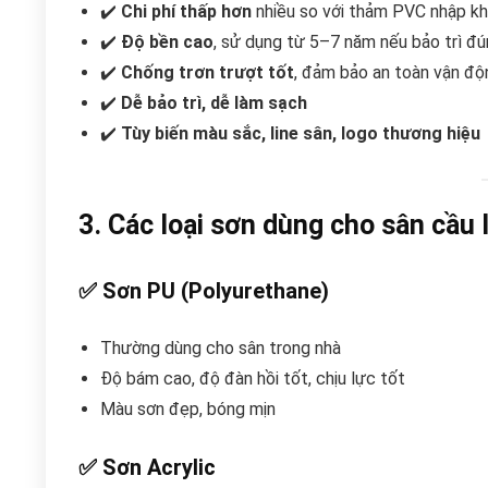
✔️
Chi phí thấp hơn
nhiều so với thảm PVC nhập k
✔️
Độ bền cao
, sử dụng từ 5–7 năm nếu bảo trì đ
✔️
Chống trơn trượt tốt
, đảm bảo an toàn vận độ
✔️
Dễ bảo trì, dễ làm sạch
✔️
Tùy biến màu sắc, line sân, logo thương hiệu
3. Các loại sơn dùng cho sân cầu 
✅
Sơn PU (Polyurethane)
Thường dùng cho sân trong nhà
Độ bám cao, độ đàn hồi tốt, chịu lực tốt
Màu sơn đẹp, bóng mịn
✅
Sơn Acrylic