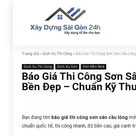
Trang chủ
»
Dịch Vụ Thi Công
»
Báo Giá Thi Công Sơn Sân Cầu Lôn
Dịch Vụ Thi Công
Dịch Vụ Sơn
Sơn Nền Nhà
Báo Giá Thi Công Sơn S
Bền Đẹp – Chuẩn Kỹ Thu
Bạn đang tìm
báo giá thi công sơn sân cầu lông
mới
chuẩn quốc tế, thi công nhanh, độ bền cao, giá cạnh tr