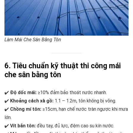
Làm Mái Che Sân Bằng Tôn
6. Tiêu chuẩn kỹ thuật thi công mái
che sân bằng tôn
✔️
Độ dốc mái:
≥10% đảm bảo thoát nước nhanh.
✔️
Khoảng cách xà gồ:
1.1 – 1.2m, tôn không bị võng.
✔️
Chồng mí tôn:
≥15cm, hạn chế nước tràn ngược khi mưa
lớn.
✔️
Vít bắn tôn:
đều tay, đủ lực, đệm cao su kín nước.