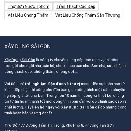
Thợ Sơn Nước Tphcm
Trần Thạch Cao Đẹp
Vật Liệu Chống Thấm
Vật Liệu Chống Thấm Sân Thượng
XÂY DỰNG SÀI GÒN
Xây Dựng Sài Gòn
là công ty chuyên cung cấp các dịch vụ thi công
trọn gói cho ngôi nhà, căn hộ, shop,.. của bạn như: Sơn nhà, sửa nhà, thi
công thạch cao, chống thấm, chống dột,…
Với tiêu chí
trải nghiệm độc đáo và thú vị
mang đến sự hoàn hảo từ
khâu tiếp nhận thi công cho đến bàn giao công trình một cách chuyên
nghiệp, giá tốt cho bạn. Trong hơn 10 năm thi công và thiết kế, chúng
tôi tự tin hoàn thành tốt mọi công trình bạn cần với độ chính xác cao và
chất lượng. Hãy
liên hệ ngay
với
Xây Dựng Sài Gòn
để có những công
trình hoàn hảo và ưng ý nhất.
Trụ Sở:
177 Đường Trần Thị Trọng, Khu Phố 8, Phường Tân Sơn,