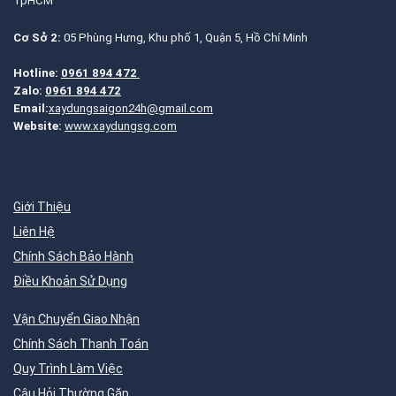
TpHCM
Cơ Sở 2:
05 Phùng Hưng, Khu phố 1, Quận 5, Hồ Chí Minh
Hotline:
0961 894 472
Zalo:
0961 894 472
Email:
xaydungsaigon24h@gmail.com
Website:
www.xaydungsg.com
Giới Thiệu
Liên Hệ
Chính Sách Bảo Hành
Điều Khoản Sử Dụng
Vận Chuyển Giao Nhận
Chính Sách Thanh Toán
Quy Trình Làm Việc
Câu Hỏi Thường Gặp