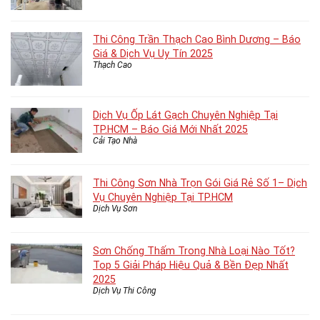
Thi Công Trần Thạch Cao Bình Dương – Báo
Giá & Dịch Vụ Uy Tín 2025
Thạch Cao
Dịch Vụ Ốp Lát Gạch Chuyên Nghiệp Tại
TP.HCM – Báo Giá Mới Nhất 2025
Cải Tạo Nhà
Thi Công Sơn Nhà Trọn Gói Giá Rẻ Số 1– Dịch
Vụ Chuyên Nghiệp Tại TP.HCM
Dịch Vụ Sơn
Sơn Chống Thấm Trong Nhà Loại Nào Tốt?
Top 5 Giải Pháp Hiệu Quả & Bền Đẹp Nhất
2025
Dịch Vụ Thi Công