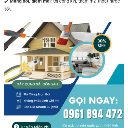
✔️
Máng xối, diềm mái:
thi công kín, thẩm mỹ, thoát nước
tốt.