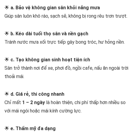
🌟
a. Bảo vệ không gian sân khỏi nắng mưa
Giúp sân luôn khô ráo, sạch sẽ, không bị rong rêu trơn trượt.
🌟
b. Kéo dài tuổi thọ sân và nền gạch
Tránh nước mưa xối trực tiếp gây bong tróc, hư hỏng nền.
🌟
c. Tạo không gian sinh hoạt tiện ích
Sân trở thành nơi để xe, phơi đồ, ngồi cafe, nấu ăn ngoài trời
thoải mái.
🌟
d. Giá rẻ, thi công nhanh
Chỉ mất
1 – 2 ngày
là hoàn thiện, chi phí thấp hơn nhiều so
với mái ngói hoặc mái kính cường lực.
🌟
e. Thẩm mỹ đa dạng