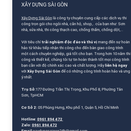
XÂY DỰNG SÀI GÒN
Xây Dựng Sài Gòn
là công ty chuyên cung cấp các dịch vụ thi
công trọn gói cho ngôi nhà, căn hộ, shop,.. của bạn như: Sơn
nhà, sửa nhà, thi công thạch cao, chống thấm, chống dột,…
Với tiêu chí
trải nghiệm độc đáo và thú vị
mang đến sự hoàn
hảo từ khâu tiếp nhận thi công cho đến bàn giao công trình
một cách chuyên nghiệp, giá tốt cho bạn. Trong hơn 10 năm thi
công và thiết kế, chúng tôi tự tin hoàn thành tốt mọi công trình
bạn cần với độ chính xác cao và chất lượng. Hãy
liên hệ ngay
với
Xây Dựng Sài Gòn
để có những công trình hoàn hảo và ưng
ý nhất.
Trụ Sở:
177 Đường Trần Thị Trọng, Khu Phố 8, Phường Tân
Sơn, TpHCM
Cơ Sở 2:
05 Phùng Hưng, Khu phố 1, Quận 5, Hồ Chí Minh
Hotline:
0961 894 472
Zalo:
0961 894 472
Email:
xaydungsaigon24h@gmail.com