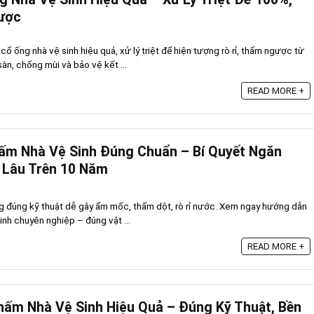
ược
ống nhà vệ sinh hiệu quả, xử lý triệt để hiện tượng rò rỉ, thấm ngược từ
àn, chống mùi và bảo vệ kết ...
READ MORE +
ấm Nhà Vệ Sinh Đúng Chuẩn – Bí Quyết Ngăn
 Lâu Trên 10 Năm
g đúng kỹ thuật dễ gây ẩm mốc, thấm dột, rò rỉ nước. Xem ngay hướng dẫn
nh chuyên nghiệp – đúng vật ...
READ MORE +
ấm Nhà Vệ Sinh Hiệu Quả – Đúng Kỹ Thuật, Bền