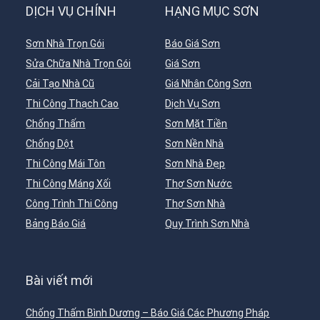
DỊCH VỤ CHÍNH
HẠNG MỤC SƠN
Sơn Nhà Trọn Gói
Báo Giá Sơn
Sửa Chữa Nhà Trọn Gói
Giá Sơn
Cải Tạo Nhà Cũ
Giá Nhân Công Sơn
Thi Công Thạch Cao
Dịch Vụ Sơn
Chống Thấm
Sơn Mặt Tiền
Chống Dột
Sơn Nền Nhà
Thi Công Mái Tôn
Sơn Nhà Đẹp
Thi Công Máng Xối
Thợ Sơn Nước
Công Trình Thi Công
Thợ Sơn Nhà
Bảng Báo Giá
Quy Trình Sơn Nhà
Bài viết mới
Chống Thấm Bình Dương – Báo Giá Các Phương Pháp