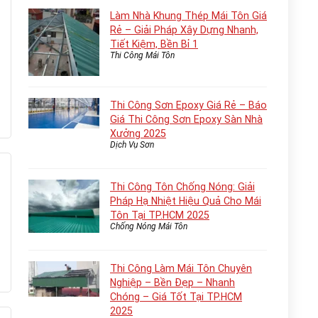
Làm Nhà Khung Thép Mái Tôn Giá
Rẻ – Giải Pháp Xây Dựng Nhanh,
Tiết Kiệm, Bền Bỉ 1
Thi Công Mái Tôn
Thi Công Sơn Epoxy Giá Rẻ – Báo
Giá Thi Công Sơn Epoxy Sàn Nhà
Xưởng 2025
Dịch Vụ Sơn
Thi Công Tôn Chống Nóng: Giải
Pháp Hạ Nhiệt Hiệu Quả Cho Mái
Tôn Tại TP.HCM 2025
Chống Nóng Mái Tôn
Thi Công Làm Mái Tôn Chuyên
Nghiệp – Bền Đẹp – Nhanh
Chóng – Giá Tốt Tại TP.HCM
2025