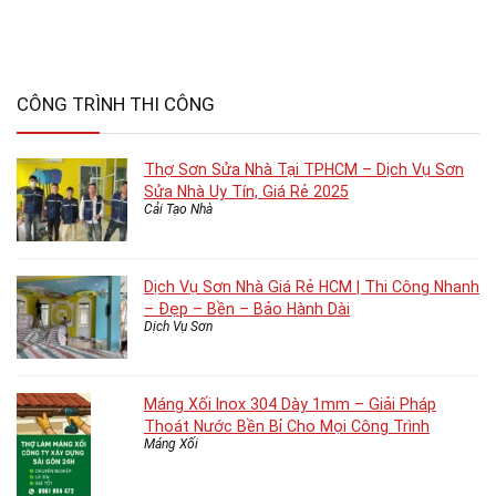
CÔNG TRÌNH THI CÔNG
Thợ Sơn Sửa Nhà Tại TPHCM – Dịch Vụ Sơn
Sửa Nhà Uy Tín, Giá Rẻ 2025
Cải Tạo Nhà
Dịch Vụ Sơn Nhà Giá Rẻ HCM | Thi Công Nhanh
– Đẹp – Bền – Bảo Hành Dài
Dịch Vụ Sơn
Máng Xối Inox 304 Dày 1mm – Giải Pháp
Thoát Nước Bền Bỉ Cho Mọi Công Trình
Máng Xối