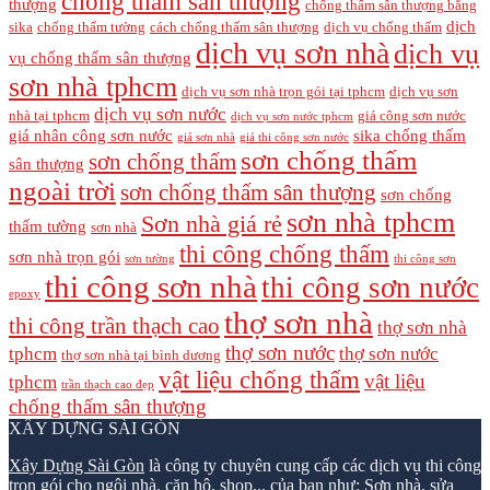
chống thấm sân thượng
thượng
chống thấm sân thượng bằng
dịch
sika
chống thấm tường
cách chống thấm sân thượng
dịch vụ chống thấm
dịch vụ sơn nhà
dịch vụ
vụ chống thấm sân thượng
sơn nhà tphcm
dịch vụ sơn nhà trọn gói tại tphcm
dịch vụ sơn
dịch vụ sơn nước
nhà tại tphcm
giá công sơn nước
dịch vụ sơn nước tphcm
giá nhân công sơn nước
sika chống thấm
giá sơn nhà
giá thi công sơn nước
sơn chống thấm
sơn chống thấm
sân thượng
ngoài trời
sơn chống thấm sân thượng
sơn chống
sơn nhà tphcm
Sơn nhà giá rẻ
thấm tường
sơn nhà
thi công chống thấm
sơn nhà trọn gói
sơn tường
thi công sơn
thi công sơn nhà
thi công sơn nước
epoxy
thợ sơn nhà
thi công trần thạch cao
thợ sơn nhà
thợ sơn nước
tphcm
thợ sơn nước
thợ sơn nhà tại bình dương
vật liệu chống thấm
vật liệu
tphcm
trần thạch cao đẹp
chống thấm sân thượng
XÂY DỰNG SÀI GÒN
Xây Dựng Sài Gòn
là công ty chuyên cung cấp các dịch vụ thi công
trọn gói cho ngôi nhà, căn hộ, shop,.. của bạn như: Sơn nhà, sửa