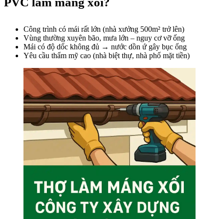
PVC làm máng xối?
Công trình có mái rất lớn (nhà xưởng 500m² trở lên)
Vùng thường xuyên bão, mưa lớn – nguy cơ vỡ ống
Mái có độ dốc không đủ → nước dồn ứ gây bục ống
Yêu cầu thẩm mỹ cao (nhà biệt thự, nhà phố mặt tiền)