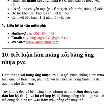
Nhận làm
máng xối ống nhựa PVC
theo bản vẽ hoặc yêu
cầu
Có đội thợ chuyên nghiệp – làm sạch, kín nước, đúng độ dốc
Hỗ trợ khảo sát, báo giá chi tiết tận nơi
Cam kết bảo hành 1–2 năm tùy vật liệu
📞
Liên hệ tư vấn miễn phí:
Hotline/Zalo:
0961 894 472
Email:
xaydungsaigon24h@gmail.com
Website:
www.lammaiton.com
10. Kết luận
làm máng xối bằng ống
nhựa pvc
Làm máng xối bằng ống nhựa PVC
là giải pháp chống nước mưa
hiệu quả, dễ thực hiện, phù hợp với hầu hết các công trình nhà dân
quy mô nhỏ đến vừa.
Tuy không đẹp và bền bằng inox, nhưng nếu
thi công đúng cách
,
dán kín kỹ thuật
, và
bố trí hợp lý
, hệ thống máng xối nhựa vẫn có
thể dùng ổn định
từ 5–10 năm
mà không cần thay thế.