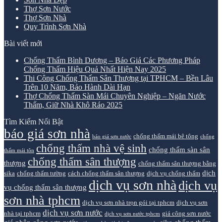
Thợ Sơn Nước
Thợ Sơn Nhà
Quy Trình Sơn Nhà
Bài viết mới
Chống Thấm Bình Dương – Báo Giá Các Phương Pháp
Chống Thấm Hiệu Quả Nhất Hiện Nay 2025
Thi Công Chống Thấm Sân Thượng tại TPHCM – Bền Lâu
Trên 10 Năm, Bảo Hành Dài Hạn
Thợ Chống Thấm Sàn Mái Chuyên Nghiệp – Ngăn Nước
Thấm, Giữ Nhà Khô Ráo 2025
Tìm Kiếm Nổi Bật
báo giá sơn nhà
chống thấm mái bê tông
báo giá sơn nước
chống
chống thấm nhà vệ sinh
chống thấm sàn sân
thấm mái tôn
chống thấm sân thượng
thượng
chống thấm sân thượng bằng
dịch
sika
chống thấm tường
cách chống thấm sân thượng
dịch vụ chống thấm
dịch vụ sơn nhà
dịch vụ
vụ chống thấm sân thượng
sơn nhà tphcm
dịch vụ sơn nhà trọn gói tại tphcm
dịch vụ sơn
dịch vụ sơn nước
nhà tại tphcm
giá công sơn nước
dịch vụ sơn nước tphcm