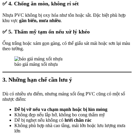
✅
4. Chống ăn mòn, không rỉ sét
Nhựa PVC không bị oxy hóa như tôn hoặc sắt. Đặc biệt phù hợp
khu vực
gần biển, mưa nhiều
.
✅
5. Thẩm mỹ tạm ổn nếu xử lý khéo
Ống trắng hoặc xám gọn gàng, có thể giấu sát mái hoặc sơn lại màu
theo tường.
báo giá máng xối nhựa
3. Những hạn chế cần lưu ý
Dù có nhiều ưu điểm, nhưng máng xối ống PVC cũng có một số
nhược điểm:
Dễ bị vỡ nếu va chạm mạnh hoặc bị lún móng
Không đẹp nếu lắp hở, không bo cong thẩm mỹ
Dễ bị nghẹt nếu không có
lưới chắn rác
Không phù hợp nhà cao tầng, mái lớn hoặc lưu lượng mưa
lớn