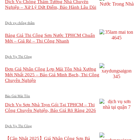
Dịch Vụ Chống Thấm Tường Nhà Chuyên
Nghiệp – Xử Lý Dứt Điểm, Bảo Hành Lâu Dài
Dịch vụ chống thấm
Bảng Giá Thi Công Sơn Nước TPHCM Chuẩn
Mới – Giá Rẻ – Thi Công Nhanh
Dịch Vụ Thi Công
Đơn Giá Nhân Công Lợp Mái Tôn Nhà Xưởng
Mới Nhất 2025 – Báo Giá Minh Bạch, Thi Công
Chuyên Nghiệp
Báo Giá Mái Tôn
Dịch Vụ Sơn Nhà Trọn Gói Tại TPHCM – Thi
Công Chuyên Nghiệp, Báo Giá Rõ Ràng 2026
Dịch Vụ Thi Công
【Cập Nhật 2025】Giá Nhân Công Sơn Bả