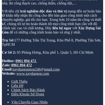
nhà, thi công thạch cao, chống thấm, chống dột,…
Với tiêu chí
trải nghiệm độc đáo và thú vị
mang đến sự hoàn hảo
từ khâu tiếp nhận thi công cho đến bàn giao công trình một cách
chuyên nghiệp, giá tốt cho bạn. Trong hơn 10 năm thi công và thiết
kế, chúng tôi tự tin hoàn thành tốt mọi công trình bạn cần với độ
chính xác cao và chất lượng. Hãy
liên hệ ngay
với
Xây Dựng Sài
Gòn
để có những công trình hoàn hảo và ưng ý nhất.
Trụ Sở:
177 Đường Trần Thị Trọng, Khu Phố 8, Phường Tân Sơn,
TpHCM
Cơ Sở 2:
05 Phùng Hưng, Khu phố 1, Quận 5, Hồ Chí Minh
Hotline:
0961 894 472
Zalo:
0961 894 472
Email:
xaydungsaigon24h@gmail.com
Website:
www.xaydungsg.com
Giới Thiệu
Liên Hệ
Chính Sách Bảo Hành
Điều Khoản Sử Dụng
Vận Chuyển Giao Nhận