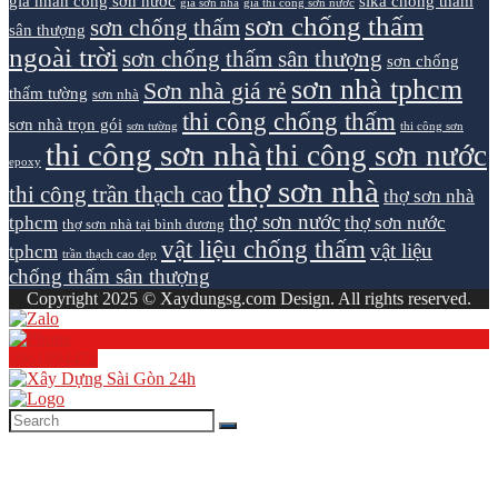
giá nhân công sơn nước
sika chống thấm
giá sơn nhà
giá thi công sơn nước
sơn chống thấm
sơn chống thấm
sân thượng
ngoài trời
sơn chống thấm sân thượng
sơn chống
sơn nhà tphcm
Sơn nhà giá rẻ
thấm tường
sơn nhà
thi công chống thấm
sơn nhà trọn gói
sơn tường
thi công sơn
thi công sơn nhà
thi công sơn nước
epoxy
thợ sơn nhà
thi công trần thạch cao
thợ sơn nhà
thợ sơn nước
tphcm
thợ sơn nước
thợ sơn nhà tại bình dương
vật liệu chống thấm
vật liệu
tphcm
trần thạch cao đẹp
chống thấm sân thượng
Copyright 2025 © Xaydungsg.com Design. All rights reserved.
0961894472