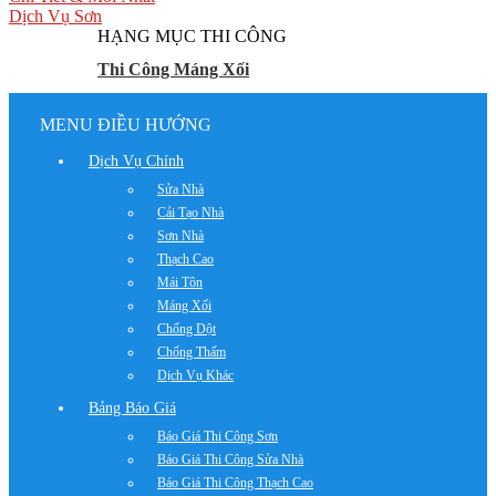
Dịch Vụ Sơn
HẠNG MỤC THI CÔNG
Thi Công Máng Xối
MENU ĐIỀU HƯỚNG
Dịch Vụ Chính
Sửa Nhà
Cải Tạo Nhà
Sơn Nhà
Thạch Cao
Mái Tôn
Máng Xối
Chống Dột
Chống Thấm
Dịch Vụ Khác
Bảng Báo Giá
Báo Giá Thi Công Sơn
Báo Giá Thi Công Sửa Nhà
Báo Giá Thi Công Thạch Cao