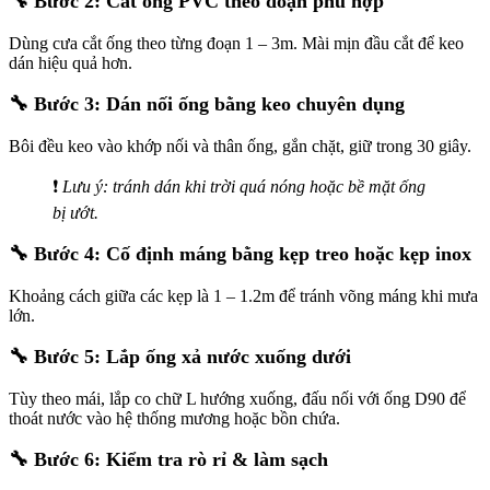
🔧
Bước 2: Cắt ống PVC theo đoạn phù hợp
Dùng cưa cắt ống theo từng đoạn 1 – 3m. Mài mịn đầu cắt để keo
dán hiệu quả hơn.
🔧
Bước 3: Dán nối ống bằng keo chuyên dụng
Bôi đều keo vào khớp nối và thân ống, gắn chặt, giữ trong 30 giây.
❗
Lưu ý: tránh dán khi trời quá nóng hoặc bề mặt ống
bị ướt.
🔧
Bước 4: Cố định máng bằng kẹp treo hoặc kẹp inox
Khoảng cách giữa các kẹp là 1 – 1.2m để tránh võng máng khi mưa
lớn.
🔧
Bước 5: Lắp ống xả nước xuống dưới
Tùy theo mái, lắp co chữ L hướng xuống, đấu nối với ống D90 để
thoát nước vào hệ thống mương hoặc bồn chứa.
🔧
Bước 6: Kiểm tra rò rỉ & làm sạch