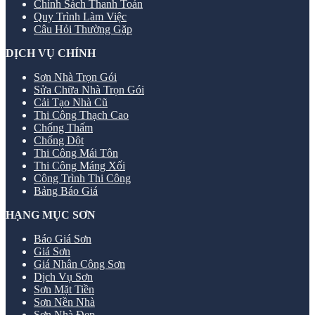
Chính Sách Thanh Toán
Quy Trình Làm Việc
Câu Hỏi Thường Gặp
DỊCH VỤ CHÍNH
Sơn Nhà Trọn Gói
Sửa Chữa Nhà Trọn Gói
Cải Tạo Nhà Cũ
Thi Công Thạch Cao
Chống Thấm
Chống Dột
Thi Công Mái Tôn
Thi Công Máng Xối
Công Trình Thi Công
Bảng Báo Giá
HẠNG MỤC SƠN
Báo Giá Sơn
Giá Sơn
Giá Nhân Công Sơn
Dịch Vụ Sơn
Sơn Mặt Tiền
Sơn Nền Nhà
Sơn Nhà Đẹp