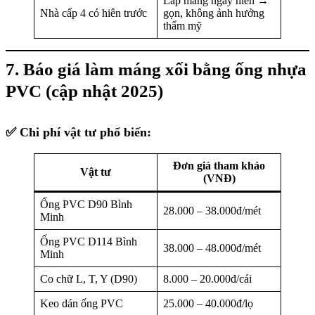
Lắp máng ngay hiên →
Nhà cấp 4 có hiên trước
gọn, không ảnh hưởng
thẩm mỹ
7. Báo giá làm máng xối bằng ống nhựa
PVC (cập nhật 2025)
✅
Chi phí vật tư phổ biến:
Đơn giá tham khảo
Vật tư
(VNĐ)
Ống PVC D90 Bình
28.000 – 38.000đ/mét
Minh
Ống PVC D114 Bình
38.000 – 48.000đ/mét
Minh
Co chữ L, T, Y (D90)
8.000 – 20.000đ/cái
Keo dán ống PVC
25.000 – 40.000đ/lọ