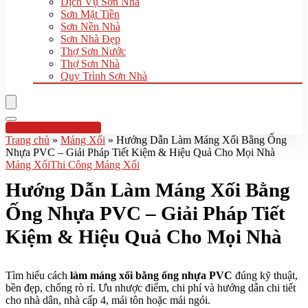
Dịch Vụ Sơn Nhà
Sơn Mặt Tiền
Sơn Nền Nhà
Sơn Nhà Đẹp
Thợ Sơn Nước
Thợ Sơn Nhà
Quy Trình Sơn Nhà
Hotline:0961 894 472
Trang chủ
»
Máng Xối
»
Hướng Dẫn Làm Máng Xối Bằng Ống
Nhựa PVC – Giải Pháp Tiết Kiệm & Hiệu Quả Cho Mọi Nhà
Máng Xối
Thi Công Máng Xối
Hướng Dẫn Làm Máng Xối Bằng
Ống Nhựa PVC – Giải Pháp Tiết
Kiệm & Hiệu Quả Cho Mọi Nhà
Tìm hiểu cách
làm máng xối bằng ống nhựa PVC
đúng kỹ thuật,
bền đẹp, chống rò rỉ. Ưu nhược điểm, chi phí và hướng dẫn chi tiết
cho nhà dân, nhà cấp 4, mái tôn hoặc mái ngói.