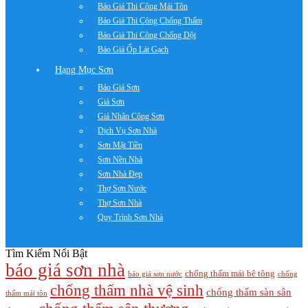
Báo Giá Thi Công Mái Tôn
Báo Giá Thi Công Chống Thấm
Báo Giá Thi Công Chống Dột
Báo Giá Ốp Lát Gạch
Hạng Mục Sơn
Báo Giá Sơn
Giá Sơn
Giá Nhân Công Sơn
Dịch Vụ Sơn Nhà
Sơn Mặt Tiền
Sơn Nền Nhà
Sơn Nhà Đẹp
Thợ Sơn Nước
Thợ Sơn Nhà
Quy Trình Sơn Nhà
Tìm Kiếm Nổi Bật
báo giá sơn nhà
chống thấm mái bê tông
báo giá sơn nước
chống
chống thấm nhà vệ sinh
chống thấm sàn sân
thấm mái tôn