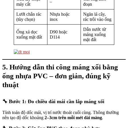
–
máy cắt
đoạn
Lưới chắn rác
Nhựa hoặc
Ngăn lá cây,
(tùy chọn)
inox
rác trôi vào ống
Dẫn nước từ
Ống xả dọc
D90 hoặc
máng xuống
xuống mặt đất
D114
mặt đất
5. Hướng dẫn thi công máng xối bằng
ống nhựa PVC – đơn giản, đúng kỹ
thuật
🔧
Bước 1: Đo chiều dài mái cần lắp máng xối
Tính toán độ dốc mái, vị trí nước thoát cuối cùng. Thông thường
nên tạo độ dốc khoảng
2–3cm trên mỗi mét dài máng
.