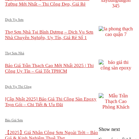
Tường Mới Nhất – Thi Công Đẹp, Giá Rẻ
Dịch Vụ Sơn
Thợ Sơn Nhà Tại Bình Dương – Dịch Vụ Sơn
Nhà Chuyên Nghiệp, Uy Tín, Giá Rẻ Số 1
Thợ Sơn Nhà
Báo Giá Trần Thạch Cao Mới Nhất 2025 | Thi
Công Uy Tín – Giá Tốt TPHCM
Dịch Vụ Thi Công
[Cập Nhật 2025] Báo Giá Thi Công Sàn Epoxy
Trọn Gói – Chi Tiết & Ưu Đãi
Báo Giá Sơn
Show next
【2025】Giá Nhân Công Sơn Ngoài Trời – Báo
Giá & Kinh Nghiệm Thuê Thợ