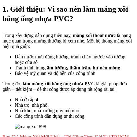
1. Giới thiệu: Vì sao nên làm máng xối
bằng ống nhựa PVC?
Trong xây dựng dân dụng hiện nay,
máng xối thoát nước
là hạng
mục quan trọng nhưng thường bị xem nhẹ. Một hệ thống máng xối
hiệu quả giúp:
Dẫn nước mưa đúng hướng, tránh chảy ngược vào tường
hoặc cửa sổ
Tránh tình trạng
ẩm tường, thấm trần, hư nền móng
Bảo vệ mỹ quan và độ bền của công trình
Trong đó,
làm máng xối bằng ống nhựa PVC
là giải pháp đơn
giản – tiết kiệm – dễ thi công được áp dụng rất rộng rãi tại:
Nhà ở cấp 4
Nhà trọ, nhà phố
Nhà kho, nhà xưởng quy mô nhỏ
Các công trình dân dụng tự thi công
Báo Giá Máng Xối Mới Nhất – Thi Công Trọn Gói Tại TP.HCM