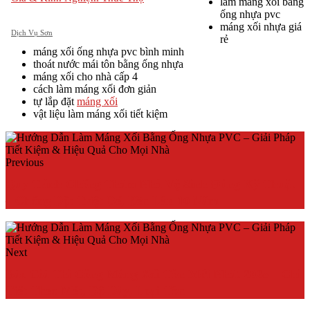
làm máng xối bằng
ống nhựa pvc
máng xối nhựa giá
Dịch Vụ Sơn
rẻ
máng xối ống nhựa pvc bình minh
thoát nước mái tôn bằng ống nhựa
máng xối cho nhà cấp 4
cách làm máng xối đơn giản
tự lắp đặt
máng xối
vật liệu làm máng xối tiết kiệm
Previous
Quy Trình Chống Thấm Nhà Vệ Sinh Đúng Kỹ Thuật
– Chống Dột Triệt Để, Bền Lâu 10 Năm
Next
Báo Giá Thi Công Máng Xối Tôn Mới Nhất 2025 – Chi
Tiết Theo Mét, Độ Dày, Loại Tôn