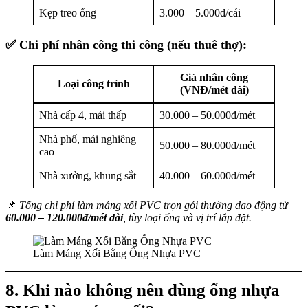
Kẹp treo ống
3.000 – 5.000đ/cái
✅
Chi phí nhân công thi công (nếu thuê thợ):
Giá nhân công
Loại công trình
(VNĐ/mét dài)
Nhà cấp 4, mái thấp
30.000 – 50.000đ/mét
Nhà phố, mái nghiêng
50.000 – 80.000đ/mét
cao
Nhà xưởng, khung sắt
40.000 – 60.000đ/mét
📌
Tổng chi phí làm máng xối PVC trọn gói thường dao động từ
60.000 – 120.000đ/mét dài
, tùy loại ống và vị trí lắp đặt.
Làm Máng Xối Bằng Ống Nhựa PVC
8. Khi nào không nên dùng ống nhựa