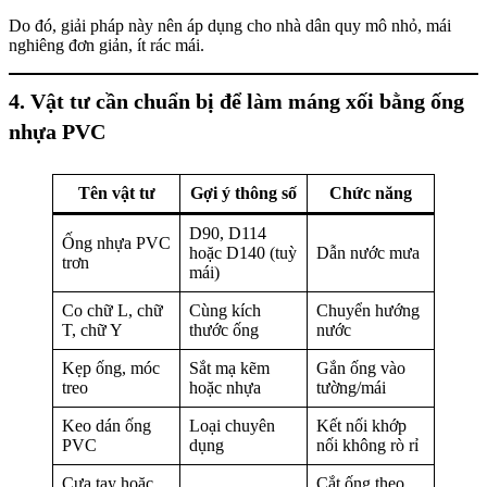
Do đó, giải pháp này nên áp dụng cho nhà dân quy mô nhỏ, mái
nghiêng đơn giản, ít rác mái.
4. Vật tư cần chuẩn bị để làm máng xối bằng ống
nhựa PVC
Tên vật tư
Gợi ý thông số
Chức năng
D90, D114
Ống nhựa PVC
hoặc D140 (tuỳ
Dẫn nước mưa
trơn
mái)
Co chữ L, chữ
Cùng kích
Chuyển hướng
T, chữ Y
thước ống
nước
Kẹp ống, móc
Sắt mạ kẽm
Gắn ống vào
treo
hoặc nhựa
tường/mái
Keo dán ống
Loại chuyên
Kết nối khớp
PVC
dụng
nối không rò rỉ
Cưa tay hoặc
Cắt ống theo