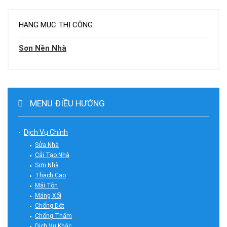
HẠNG MỤC THI CÔNG
Sơn Nền Nhà
MENU ĐIỀU HƯỚNG
Dịch Vụ Chính
Sửa Nhà
Cải Tạo Nhà
Sơn Nhà
Thạch Cao
Mái Tôn
Máng Xối
Chống Dột
Chống Thấm
Dịch Vụ Khác