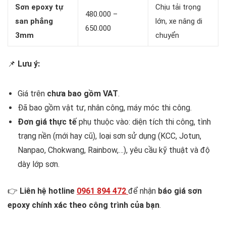
Sơn epoxy tự
Chịu tải trọng
480.000 –
san phẳng
lớn, xe nâng di
650.000
3mm
chuyển
📌
Lưu ý:
Giá trên
chưa bao gồm VAT
.
Đã bao gồm vật tư, nhân công, máy móc thi công.
Đơn giá thực tế
phụ thuộc vào: diện tích thi công, tình
trạng nền (mới hay cũ), loại sơn sử dụng (KCC, Jotun,
Nanpao, Chokwang, Rainbow,…), yêu cầu kỹ thuật và độ
dày lớp sơn.
👉
Liên hệ hotline
0961 894 472
để nhận
báo giá sơn
epoxy chính xác theo công trình của bạn
.