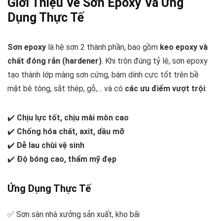
Giới Thiệu Về Sơn Epoxy Và Ứng
Dụng Thực Tế
Sơn epoxy
là hệ sơn 2 thành phần, bao gồm
keo epoxy và
chất đóng rắn (hardener)
. Khi trộn đúng tỷ lệ, sơn epoxy
tạo thành lớp màng sơn cứng, bám dính cực tốt trên bề
mặt bê tông, sắt thép, gỗ,… và có
các ưu điểm vượt trội
:
✔️
Chịu lực tốt, chịu mài mòn cao
✔️
Chống hóa chất, axit, dầu mỡ
✔️
Dễ lau chùi vệ sinh
✔️
Độ bóng cao, thẩm mỹ đẹp
Ứng Dụng Thực Tế
✅ Sơn sàn nhà xưởng sản xuất, kho bãi