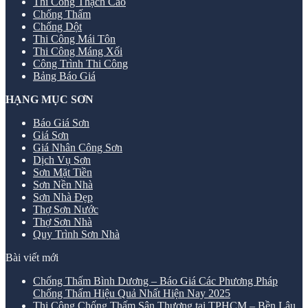
Thi Công Thạch Cao
Chống Thấm
Chống Dột
Thi Công Mái Tôn
Thi Công Máng Xối
Công Trình Thi Công
Bảng Báo Giá
HẠNG MỤC SƠN
Báo Giá Sơn
Giá Sơn
Giá Nhân Công Sơn
Dịch Vụ Sơn
Sơn Mặt Tiền
Sơn Nền Nhà
Sơn Nhà Đẹp
Thợ Sơn Nước
Thợ Sơn Nhà
Quy Trình Sơn Nhà
Bài viết mới
Chống Thấm Bình Dương – Báo Giá Các Phương Pháp
Chống Thấm Hiệu Quả Nhất Hiện Nay 2025
Thi Công Chống Thấm Sân Thượng tại TPHCM – Bền Lâu