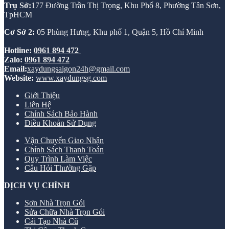
Trụ Sở:
177 Đường Trần Thị Trọng, Khu Phố 8, Phường Tân Sơn,
TpHCM
Cơ Sở 2:
05 Phùng Hưng, Khu phố 1, Quận 5, Hồ Chí Minh
Hotline:
0961 894 472
Zalo:
0961 894 472
Email:
xaydungsaigon24h@gmail.com
Website:
www.xaydungsg.com
Giới Thiệu
Liên Hệ
Chính Sách Bảo Hành
Điều Khoản Sử Dụng
Vận Chuyển Giao Nhận
Chính Sách Thanh Toán
Quy Trình Làm Việc
Câu Hỏi Thường Gặp
DỊCH VỤ CHÍNH
Sơn Nhà Trọn Gói
Sửa Chữa Nhà Trọn Gói
Cải Tạo Nhà Cũ