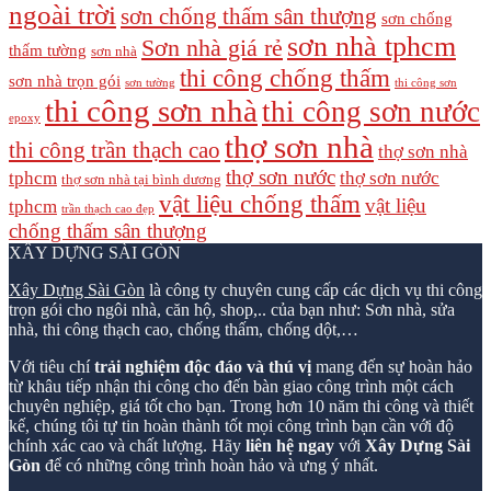
ngoài trời
sơn chống thấm sân thượng
sơn chống
sơn nhà tphcm
Sơn nhà giá rẻ
thấm tường
sơn nhà
thi công chống thấm
sơn nhà trọn gói
sơn tường
thi công sơn
thi công sơn nhà
thi công sơn nước
epoxy
thợ sơn nhà
thi công trần thạch cao
thợ sơn nhà
thợ sơn nước
tphcm
thợ sơn nước
thợ sơn nhà tại bình dương
vật liệu chống thấm
vật liệu
tphcm
trần thạch cao đẹp
chống thấm sân thượng
XÂY DỰNG SÀI GÒN
Xây Dựng Sài Gòn
là công ty chuyên cung cấp các dịch vụ thi công
trọn gói cho ngôi nhà, căn hộ, shop,.. của bạn như: Sơn nhà, sửa
nhà, thi công thạch cao, chống thấm, chống dột,…
Với tiêu chí
trải nghiệm độc đáo và thú vị
mang đến sự hoàn hảo
từ khâu tiếp nhận thi công cho đến bàn giao công trình một cách
chuyên nghiệp, giá tốt cho bạn. Trong hơn 10 năm thi công và thiết
kế, chúng tôi tự tin hoàn thành tốt mọi công trình bạn cần với độ
chính xác cao và chất lượng. Hãy
liên hệ ngay
với
Xây Dựng Sài
Gòn
để có những công trình hoàn hảo và ưng ý nhất.