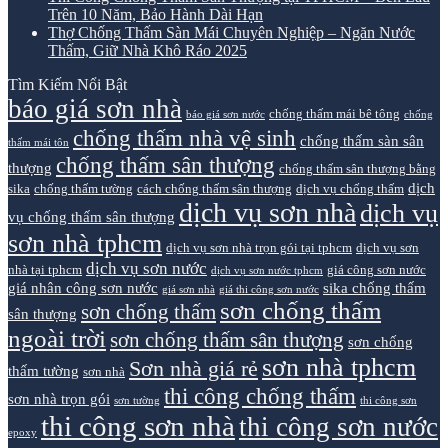
Trên 10 Năm, Bảo Hành Dài Hạn
Thợ Chống Thấm Sàn Mái Chuyên Nghiệp – Ngăn Nước
Thấm, Giữ Nhà Khô Ráo 2025
Tìm Kiếm Nổi Bật
báo giá sơn nhà
chống thấm mái bê tông
báo giá sơn nước
chống
chống thấm nhà vệ sinh
chống thấm sàn sân
thấm mái tôn
chống thấm sân thượng
thượng
chống thấm sân thượng bằng
dịch
sika
chống thấm tường
cách chống thấm sân thượng
dịch vụ chống thấm
dịch vụ sơn nhà
dịch vụ
vụ chống thấm sân thượng
sơn nhà tphcm
dịch vụ sơn nhà trọn gói tại tphcm
dịch vụ sơn
dịch vụ sơn nước
nhà tại tphcm
giá công sơn nước
dịch vụ sơn nước tphcm
giá nhân công sơn nước
sika chống thấm
giá sơn nhà
giá thi công sơn nước
sơn chống thấm
sơn chống thấm
sân thượng
ngoài trời
sơn chống thấm sân thượng
sơn chống
sơn nhà tphcm
Sơn nhà giá rẻ
thấm tường
sơn nhà
thi công chống thấm
sơn nhà trọn gói
sơn tường
thi công sơn
thi công sơn nhà
thi công sơn nước
epoxy