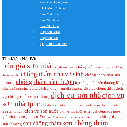
Giá Nhân Công Sơn
Dịch Vụ Sơn Nhà
Sơn Mặt Tiền
Sơn Nền Nhà
Sơn Nhà Đẹp
Thợ Sơn Nước
Thợ Sơn Nhà
Quy Trình Sơn Nhà
Tìm Kiếm Nổi Bật
báo giá sơn nhà
chống thấm mái bê tông
báo giá sơn nước
chống
chống thấm nhà vệ sinh
chống thấm sàn sân
thấm mái tôn
chống thấm sân thượng
thượng
chống thấm sân thượng bằng
dịch
sika
chống thấm tường
cách chống thấm sân thượng
dịch vụ chống thấm
dịch vụ sơn nhà
dịch vụ
vụ chống thấm sân thượng
sơn nhà tphcm
dịch vụ sơn nhà trọn gói tại tphcm
dịch vụ sơn
dịch vụ sơn nước
nhà tại tphcm
giá công sơn nước
dịch vụ sơn nước tphcm
giá nhân công sơn nước
sika chống thấm
giá sơn nhà
giá thi công sơn nước
sơn chống thấm
sơn chống thấm
sân thượng