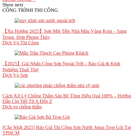
Show next
CÔNG TRÌNH THI CÔNG
【Xu Hướng 2025】Sơn Mặt Tiền Nhà Màu Vàng Kem – Sang
Trọng, Hợp Phong Thủy
Dịch Vụ Thi Công
【2025】Giá Nhân Công Sơn Ngoài Trời – Báo Giá & Kinh
Nghiệm Thuê Thợ
Dịch Vụ Sơn
Cách Xử Lý Chống Thấm Sàn Bê Tông Hiệu Quả 100% – Hướng
Dẫn Chi Tiết Từ A Đến Z
Dịch vụ chống thấm
[Cập Nhật 2025] Báo Giá Thi Công Sơn Nước Jotun Trọn Gói Tại
TPHCM