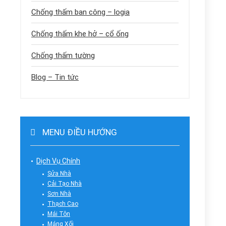
Chống thấm ban công – logia
Chống thấm khe hở – cổ ống
Chống thấm tường
Blog – Tin tức
MENU ĐIỀU HƯỚNG
Dịch Vụ Chính
Sửa Nhà
Cải Tạo Nhà
Sơn Nhà
Thạch Cao
Mái Tôn
Máng Xối