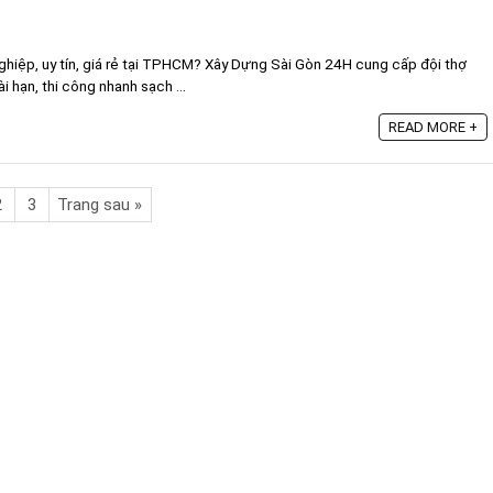
ghiệp, uy tín, giá rẻ tại TPHCM? Xây Dựng Sài Gòn 24H cung cấp đội thợ
 hạn, thi công nhanh sạch ...
READ MORE +
2
3
Trang sau »