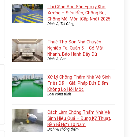
Thi Công Sơn Sàn Epoxy Kho
Xưởng – Siêu Bền, Chống Bụi,
Chống Mài Mòn [Cập Nhật 2025]
Dịch Vụ Thi Công
Thuê Thợ Sơn Nhà Chuyên
Nghiệp Tại Quận 5 – Có Mặt
Nhanh, Bảo Hành Đầy Đủ
Dịch Vụ Sơn
Xử Lý Chống Thấm Nhà Vệ Sinh
Triệt Để – Giải Pháp Dứt Điểm
Không Lo Hôi Mốc
Loại công trình
Cách Làm Chống Thấm Nhà Vệ
Sinh Hiệu Quả – Đúng Kỹ Thuật,
Bền Bỉ Hơn 10 Năm
Dịch vụ chống thấm