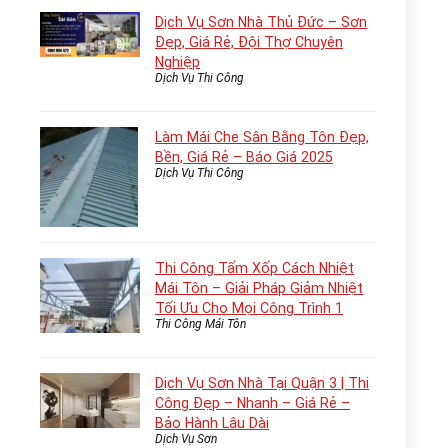
Dịch Vụ Sơn Nhà Thủ Đức – Sơn
Đẹp, Giá Rẻ, Đội Thợ Chuyên
Nghiệp
Dịch Vụ Thi Công
Làm Mái Che Sân Bằng Tôn Đẹp,
Bền, Giá Rẻ – Báo Giá 2025
Dịch Vụ Thi Công
Thi Công Tấm Xốp Cách Nhiệt
Mái Tôn – Giải Pháp Giảm Nhiệt
Tối Ưu Cho Mọi Công Trình 1
Thi Công Mái Tôn
Dịch Vụ Sơn Nhà Tại Quận 3 | Thi
Công Đẹp – Nhanh – Giá Rẻ –
Bảo Hành Lâu Dài
Dịch Vụ Sơn