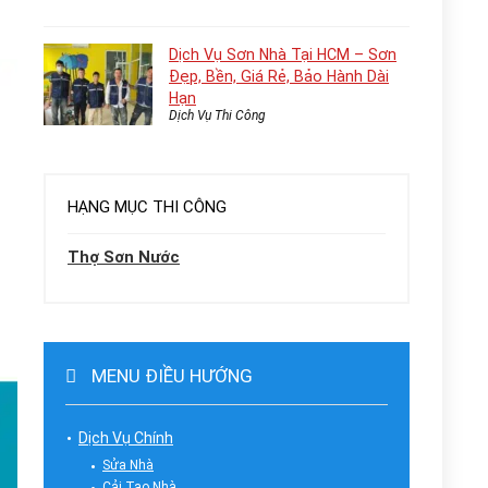
Dịch Vụ Sơn Nhà Tại HCM – Sơn
Đẹp, Bền, Giá Rẻ, Bảo Hành Dài
Hạn
Dịch Vụ Thi Công
HẠNG MỤC THI CÔNG
Thợ Sơn Nước
MENU ĐIỀU HƯỚNG
Dịch Vụ Chính
Sửa Nhà
Cải Tạo Nhà