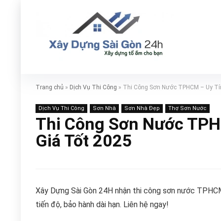
Trang chủ
»
Dịch Vụ Thi Công
»
Thi Công Sơn Nước TPHCM – Uy Tín
Dịch Vụ Thi Công
Sơn Nhà
Sơn Nhà Đẹp
Thợ Sơn Nước
Thi Công Sơn Nước TPH
Giá Tốt 2025
Xây Dựng Sài Gòn 24H nhận thi công sơn nước TPHCM tr
tiến độ, bảo hành dài hạn. Liên hệ ngay!