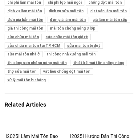
chi phí làm mái tôn
chi phí lợp mái ngói
chống dột mái tôn
dịch vụ làm mái tôn
dịch vụ sửa mái tôn
dự toán làm mái tôn
đơn giá bắn mái tôn
đơn giá làm mái tôn
giá làm mái tôn xốp
giá thi công mái tôn
mái tôn chống nóng 3 lớp
sửa chữa mái tôn
sửa chữa mái tôn giá rẻ
sửa chữa mái tôn tại TP.HCM
sửa mái tôn bị dột
sửa mái tôn nhà ở
thi công nhà xưởng mái tôn
thi công sơn chống nóng mái tôn
thiết kế mái tôn chống nóng
thợ sửa mái tôn
vật liệu chống dột mái tôn
xử lý mái tôn hư hỏng
Related Articles
[2025] Làm Mái Tôn Bao
[2025] Hướng Dẫn Thi Công