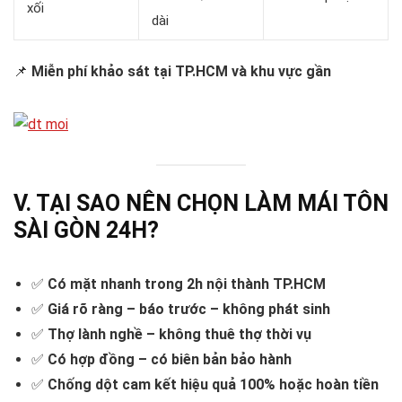
xối
dài
📌
Miễn phí khảo sát tại TP.HCM và khu vực gần
V. TẠI SAO NÊN CHỌN LÀM MÁI TÔN
SÀI GÒN 24H?
✅
Có mặt nhanh trong 2h nội thành TP.HCM
✅
Giá rõ ràng – báo trước – không phát sinh
✅
Thợ lành nghề – không thuê thợ thời vụ
✅
Có hợp đồng – có biên bản bảo hành
✅
Chống dột cam kết hiệu quả 100% hoặc hoàn tiền