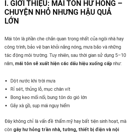
I. GIỚI THIỆU: MÁI TÔN HƯ HỎNG –
CHUYỆN NHỎ NHƯNG HẬU QUẢ
LỚN
Mái tôn là phần che chắn quan trọng nhất của ngôi nhà hay
công trình, bảo vệ bạn khỏi nắng nóng, mưa bão và những
tác động môi trường. Tuy nhiên, sau thời gian sử dụng 5–10
năm,
mái tôn sẽ xuất hiện các dấu hiệu xuống cấp
như:
Dột nước khi trời mưa
Rỉ sét, thủng lỗ, mục chân vít
Bong keo mối nối, bung tôn do gió lớn
Gãy xà gồ, sụp mái nguy hiểm
Đây không chỉ là vấn đề thẩm mỹ hay bất tiện sinh hoạt, mà
còn
gây hư hỏng trần nhà, tường, thiết bị điện và nội