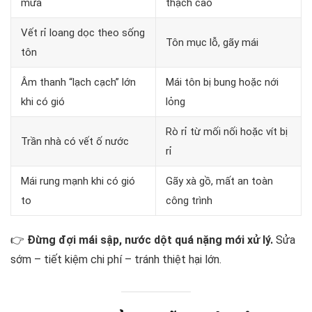
mưa
thạch cao
Vết rỉ loang dọc theo sống
Tôn mục lỗ, gãy mái
tôn
Âm thanh “lạch cạch” lớn
Mái tôn bị bung hoặc nới
khi có gió
lỏng
Rò rỉ từ mối nối hoặc vít bị
Trần nhà có vết ố nước
rỉ
Mái rung mạnh khi có gió
Gãy xà gồ, mất an toàn
to
công trình
👉
Đừng đợi mái sập, nước dột quá nặng mới xử lý.
Sửa
sớm – tiết kiệm chi phí – tránh thiệt hại lớn.