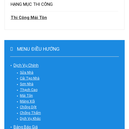
HẠNG MỤC THI CÔNG
Thi Công Mái Tôn
MENU ĐIỀU HƯỚNG
Dịch Vụ Chính
Sửa Nhà
Cải Tạo Nhà
Sơn Nhà
Thạch Cao
Mái Tôn
Máng Xối
Chống Dột
Chống Thấm
Dịch Vụ Khác
Bảng Báo Giá