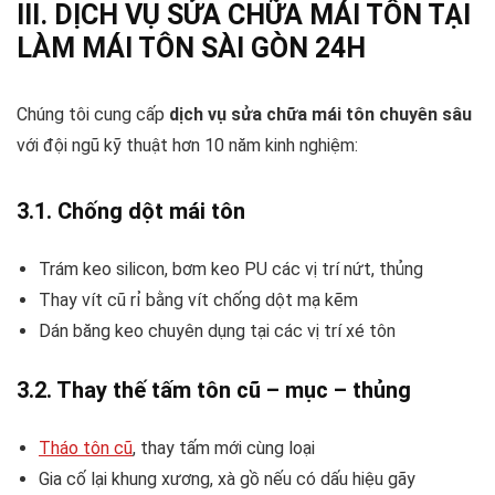
III. DỊCH VỤ SỬA CHỮA MÁI TÔN TẠI
LÀM MÁI TÔN SÀI GÒN 24H
Chúng tôi cung cấp
dịch vụ sửa chữa mái tôn chuyên sâu
với đội ngũ kỹ thuật hơn 10 năm kinh nghiệm:
3.1. Chống dột mái tôn
Trám keo silicon, bơm keo PU các vị trí nứt, thủng
Thay vít cũ rỉ bằng vít chống dột mạ kẽm
Dán băng keo chuyên dụng tại các vị trí xé tôn
3.2. Thay thế tấm tôn cũ – mục – thủng
Tháo tôn cũ
, thay tấm mới cùng loại
Gia cố lại khung xương, xà gồ nếu có dấu hiệu gãy