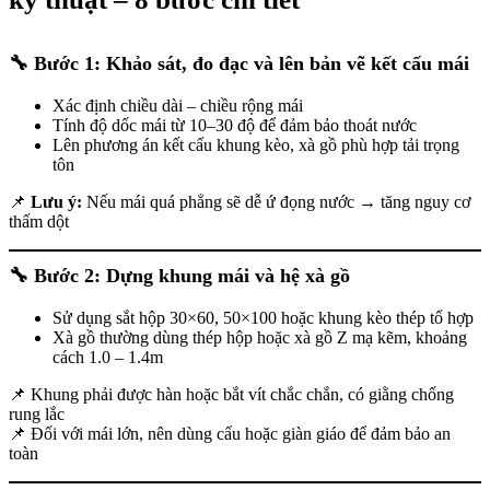
🔧
Bước 1: Khảo sát, đo đạc và lên bản vẽ kết cấu mái
Xác định chiều dài – chiều rộng mái
Tính độ dốc mái từ 10–30 độ để đảm bảo thoát nước
Lên phương án kết cấu khung kèo, xà gồ phù hợp tải trọng
tôn
📌
Lưu ý:
Nếu mái quá phẳng sẽ dễ ứ đọng nước → tăng nguy cơ
thấm dột
🔧
Bước 2: Dựng khung mái và hệ xà gồ
Sử dụng sắt hộp 30×60, 50×100 hoặc khung kèo thép tổ hợp
Xà gồ thường dùng thép hộp hoặc xà gồ Z mạ kẽm, khoảng
cách 1.0 – 1.4m
📌 Khung phải được hàn hoặc bắt vít chắc chắn, có giằng chống
rung lắc
📌 Đối với mái lớn, nên dùng cẩu hoặc giàn giáo để đảm bảo an
toàn