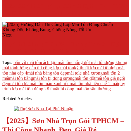
[2025] Giá Thi Công Trọn Gói Mái Ngói – Trọn Bộ Vật
Tư, Nhân Công, Bảo Hành Dài Hạn
Next
Quy Trình Chống Thấm Sân Thượng Từ A-Z – Ngăn
Thấm Triệt Để, Bền Lâu Trên 10 Năm
Tags:
bắn vít mái tôn
cách lợp mái tôn
chống dột mái tôn
dựng khung
mái tôn
hướng dẫn thi công lợp mái tôn
kỹ thuật lợp mái tôn
lợp mái
tôn nhà cấp 4
mái nhà bằng tôn đẹp
mái tole nhà xưởng
mái tôn 2
mái
mái tôn bằng
mái tôn bị đọng sương
mái tôn dột
mái tôn giả ngói
đẹp
mái tôn lùa
mái tôn màu xanh rêu
mái tôn nhà tiền chế 1 mái
quy
trình lợp mái tôn đúng kỹ thuật
thi công mái tôn sân thượng
Related Articles
【2025】Sơn Nhà Trọn Gói TPHCM –
Thi Công Nhanh, Đẹp, Giá Rẻ