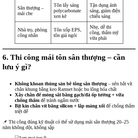
Tôn lấy sáng
Tận dụng ánh
Sân thượng –
polycarbonate
sáng, giảm điện
mái che
xen kẽ
chiếu sáng
Nhẹ, dễ thi
Nhà trọ, phòng
Tôn xốp EPS,
công, thẩm mỹ
công nhân
tôn giả ngói
vừa phải
6. Thi công mái tôn sân thượng – cần
lưu ý gì?
Không khoan thủng sàn bê tông sân thượng
– nên bắt vít
chân khung bằng keo Ramset hoặc bu lông hóa chất
Xây chân đế móng sắt bằng gạch/đá ốp tường + vữa
chống thấm
để tránh ngấm nước
Bịt kín chân vít bằng silicon + lắp máng xối
để chống thấm
triệt để
📌 Thi công đúng kỹ thuật có thể sử dụng mái sân thượng 20–25
năm không dột, không sập