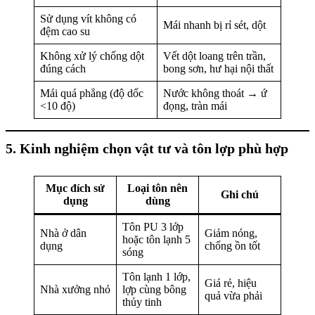
Sử dụng vít không có
Mái nhanh bị rỉ sét, dột
đệm cao su
Không xử lý chống dột
Vết dột loang trên trần,
đúng cách
bong sơn, hư hại nội thất
Mái quá phẳng (độ dốc
Nước không thoát → ứ
<10 độ)
đọng, tràn mái
5. Kinh nghiệm chọn vật tư và tôn lợp phù hợp
Mục đích sử
Loại tôn nên
Ghi chú
dụng
dùng
Tôn PU 3 lớp
Nhà ở dân
Giảm nóng,
hoặc tôn lạnh 5
dụng
chống ồn tốt
sóng
Tôn lạnh 1 lớp,
Giá rẻ, hiệu
Nhà xưởng nhỏ
lợp cùng bông
quả vừa phải
thủy tinh