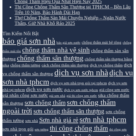
Chống Thấm Hiệu Quả Nhất Hiện Nay 2025
Thi Công Chống Thấm Sân Thượng tại TPHCM – Bền Lâu
Trên 10 Năm, Bảo Hành Dài Hạn
Thợ Chống Thấm Sàn Mái Chuyên Nghiệp – Ngăn Nước
Thấm, Giữ Nhà Khô Ráo 2025
Tìm Kiếm Nổi Bật
báo giá sơn nhà
chống thấm mái bê tông
báo giá sơn nước
chống
chống thấm nhà vệ sinh
chống thấm sàn sân
thấm mái tôn
chống thấm sân thượng
thượng
chống thấm sân thượng bằng
dịch
sika
chống thấm tường
cách chống thấm sân thượng
dịch vụ chống thấm
dịch vụ sơn nhà
dịch vụ
vụ chống thấm sân thượng
sơn nhà tphcm
dịch vụ sơn nhà trọn gói tại tphcm
dịch vụ sơn
dịch vụ sơn nước
nhà tại tphcm
giá công sơn nước
dịch vụ sơn nước tphcm
giá nhân công sơn nước
sika chống thấm
giá sơn nhà
giá thi công sơn nước
sơn chống thấm
sơn chống thấm
sân thượng
ngoài trời
sơn chống thấm sân thượng
sơn chống
sơn nhà tphcm
Sơn nhà giá rẻ
thấm tường
sơn nhà
thi công chống thấm
sơn nhà trọn gói
sơn tường
thi công sơn