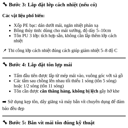
🔧
Bước 3: Lắp đặt lớp cách nhiệt (nếu có)
Các vật liệu phổ biến:
Xốp PE bạc: dán dưới mái, ngăn nhiệt phản xạ
Bông thủy tinh: dùng cho mái xưởng, độ dày 5–10cm
Tôn PU 3 lớp: tích hợp sẵn, không cần lắp thêm lớp cách
nhiệt
📌 Thi công lớp cách nhiệt đúng cách giúp giảm nhiệt 5–8 độ C
🔧
Bước 4: Lắp đặt tôn lợp mái
Tấm đầu tiên được lắp từ mép mái vào, vuông góc với xà gồ
Các tấm sau chồng lên nhau tối thiểu 1 sóng (tôn 5 sóng)
hoặc 1/2 sóng (tôn 11 sóng)
Tôn cần được
căn thẳng hàng, không bị lệch
gây hở khe
➡️ Sử dụng kẹp tôn, dây giăng và máy bắn vít chuyên dụng để đảm
bảo đều đẹp
🔧
Bước 5: Bắn vít mái tôn đúng kỹ thuật