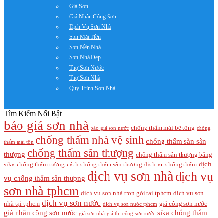
Giá Sơn
Giá Nhân Công Sơn
Dịch Vụ Sơn Nhà
Sơn Mặt Tiền
Sơn Nền Nhà
Sơn Nhà Đẹp
Thợ Sơn Nước
Thợ Sơn Nhà
Quy Trình Sơn Nhà
Tìm Kiếm Nổi Bật
báo giá sơn nhà
chống thấm mái bê tông
báo giá sơn nước
chống
chống thấm nhà vệ sinh
chống thấm sàn sân
thấm mái tôn
chống thấm sân thượng
thượng
chống thấm sân thượng bằng
dịch
sika
chống thấm tường
cách chống thấm sân thượng
dịch vụ chống thấm
dịch vụ sơn nhà
dịch vụ
vụ chống thấm sân thượng
sơn nhà tphcm
dịch vụ sơn nhà trọn gói tại tphcm
dịch vụ sơn
dịch vụ sơn nước
nhà tại tphcm
giá công sơn nước
dịch vụ sơn nước tphcm
giá nhân công sơn nước
sika chống thấm
giá sơn nhà
giá thi công sơn nước