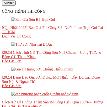
CÔNG TRÌNH THI CÔNG
[Cập Nhật 2025] Báo Giá Thi Công Sơn Nước Jotun Trọn Gói Tại
TPHCM
Dịch Vụ Thi Công
[2025] Cách Tính Giá Thi Công Sơn Nhà Chuẩn – Công Thức &
Bảng Giá Tham Khảo
Báo Giá Sơn
[2025] Bảng Báo Giá Sơn Dulux Mới Nhất – Đầy Đủ Các Dòng
Sơn Nội & Ngoại Thất
Báo Giá Sơn
Cách Xử Lý Chống Thấm Sàn Bê Tông Hiệu Quả 100% – Hướng
Dẫn Chi Tiết Từ A Đến Z