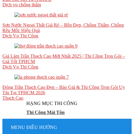
Dịch vụ chống thấm
Sơn Nước Ngoại Thất Giá Rẻ – Bền Đẹp, Chống Thấm, Chống
Rêu Mốc Hiệu Quả
Dịch Vụ Thi Công
Giá Làm Trần Thạch Cao Mới Nhất 2025 | Thi Công Trọn Gói –
Giá Tốt TPHCM
Dịch Vụ Thi Công
Đóng Trần Thạch Cao Đẹp – Báo Giá & Thi Công Trọn Gói Uy
Tín Tại TPHCM 2026
Thạch Cao
HẠNG MỤC THI CÔNG
Thi Công Mái Tôn
MENU ĐIỀU HƯỚNG