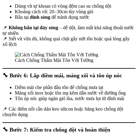
Dùng vít tự khoan có vòng đệm cao su chống dột
Khoảng cách vít: 20–30cm tùy vùng gió
Bắn tại
đỉnh sóng
để tránh đọng nước
📌
Không bắn tại đáy sóng
– dễ dột, làm mất khả năng thoát nước
tự nhiên
📌 Siết vít vừa đủ, không quá chặt gây nứt tôn hoặc quá lỏng gây
xô lệch
Cách Chống Thấm Mái Tôn Với Tường
🔧
Bước 6: Lắp diềm mái, máng xối và tôn úp nóc
Diềm mái che phần đầu tôn để chống mưa tạt
Máng xối inox hoặc tôn mạ kẽm dẫn nước về đường ống
Tôn úp nóc giúp ngăn gió lùa, nước mưa lọt từ đỉnh mái
📌 Các điểm nối cần dán keo silicon hoặc băng keo chống dột
chuyên dụng
🔧
Bước 7: Kiểm tra chống dột và hoàn thiện