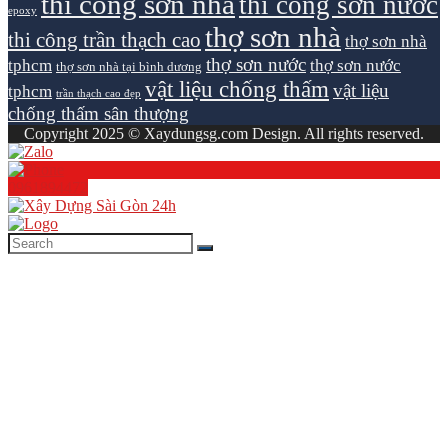
thi công sơn nhà
thi công sơn nước
epoxy
thợ sơn nhà
thi công trần thạch cao
thợ sơn nhà
thợ sơn nước
tphcm
thợ sơn nước
thợ sơn nhà tại bình dương
vật liệu chống thấm
vật liệu
tphcm
trần thạch cao đẹp
chống thấm sân thượng
Copyright 2025 © Xaydungsg.com Design. All rights reserved.
0961894472