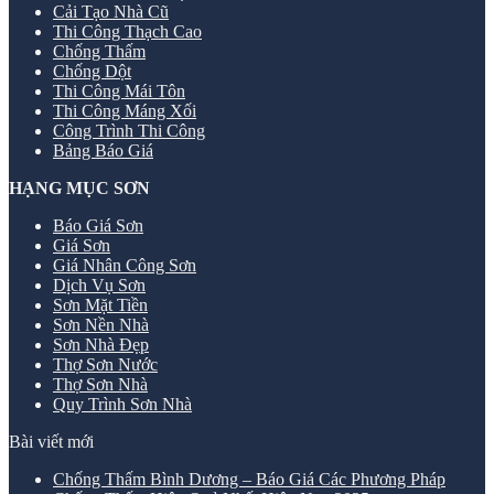
Cải Tạo Nhà Cũ
Thi Công Thạch Cao
Chống Thấm
Chống Dột
Thi Công Mái Tôn
Thi Công Máng Xối
Công Trình Thi Công
Bảng Báo Giá
HẠNG MỤC SƠN
Báo Giá Sơn
Giá Sơn
Giá Nhân Công Sơn
Dịch Vụ Sơn
Sơn Mặt Tiền
Sơn Nền Nhà
Sơn Nhà Đẹp
Thợ Sơn Nước
Thợ Sơn Nhà
Quy Trình Sơn Nhà
Bài viết mới
Chống Thấm Bình Dương – Báo Giá Các Phương Pháp