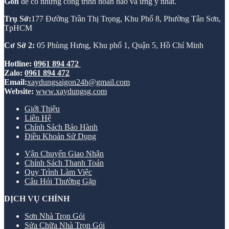
Gòn
để có những công trình hoàn hảo và ưng ý nhất.
Trụ Sở:
177 Đường Trần Thị Trọng, Khu Phố 8, Phường Tân Sơn,
TpHCM
Cơ Sở 2:
05 Phùng Hưng, Khu phố 1, Quận 5, Hồ Chí Minh
Hotline:
0961 894 472
Zalo:
0961 894 472
Email:
xaydungsaigon24h@gmail.com
Website:
www.xaydungsg.com
Giới Thiệu
Liên Hệ
Chính Sách Bảo Hành
Điều Khoản Sử Dụng
Vận Chuyển Giao Nhận
Chính Sách Thanh Toán
Quy Trình Làm Việc
Câu Hỏi Thường Gặp
DỊCH VỤ CHÍNH
Sơn Nhà Trọn Gói
Sửa Chữa Nhà Trọn Gói