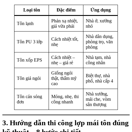
Loại tôn
Đặc điểm
Ứng dụng
Phản xạ nhiệt,
Nhà ở, xưởng
Tôn lạnh
giá vừa phải
nhỏ
Nhà dân dụng,
Cách nhiệt tốt,
Tôn PU 3 lớp
phòng trọ, văn
nhẹ
phòng
Cách nhiệt –
Nhà tạm, nhà
Tôn xốp EPS
nhẹ – giá rẻ
công nhân
Giống ngói
Biệt thự, nhà
Tôn giả ngói
thật, thẩm mỹ
phố, nhà cấp 4
cao
Nhà xưởng,
Tôn cán sóng
Mỏng, nhẹ, thi
mái che, vòm
đơn
công nhanh
sân thượng
3. Hướng dẫn thi công lợp mái tôn đúng
kỹ thuật – 8 bước chi tiết