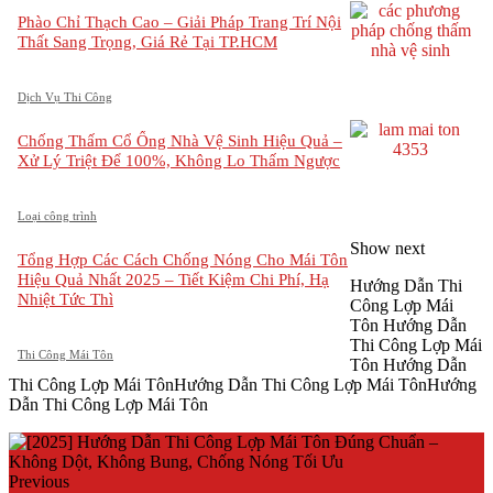
Phào Chỉ Thạch Cao – Giải Pháp Trang Trí Nội
Thất Sang Trọng, Giá Rẻ Tại TP.HCM
Dịch Vụ Thi Công
Chống Thấm Cổ Ống Nhà Vệ Sinh Hiệu Quả –
Xử Lý Triệt Để 100%, Không Lo Thấm Ngược
Loại công trình
Show next
Tổng Hợp Các Cách Chống Nóng Cho Mái Tôn
Hiệu Quả Nhất 2025 – Tiết Kiệm Chi Phí, Hạ
Hướng Dẫn Thi
Nhiệt Tức Thì
Công Lợp Mái
Tôn Hướng Dẫn
Thi Công Lợp Mái
Thi Công Mái Tôn
Tôn Hướng Dẫn
Thi Công Lợp Mái TônHướng Dẫn Thi Công Lợp Mái TônHướng
Dẫn Thi Công Lợp Mái Tôn
Previous