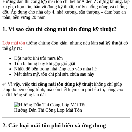
Hướng dẫn thi công lợp mái tôn chi tiết từ A đến Z: dựng khung, lắp
xà gồ, chọn tôn, bắn vít đúng kỹ thuật, xử lý chống nóng và chống
dột. Áp dụng cho nhà cấp 4, nhà xưởng, sân thượng – đảm bảo an
toàn, bền vững 20 năm.
1. Vì sao cần thi công mái tôn đúng kỹ thuật?
Lợp mái tôn
tưởng chừng đơn giản, nhưng nếu làm
sai kỹ thuật
có
thể gây ra:
Dột nước khi trời mưa lớn
Tôn bị bung bay khi gặp gió giật
Nhiệt độ bên trong nhà tăng cao vào mùa hè
Mất thẩm mỹ, tốn chi phí sửa chữa sau này
✅ Vì vậy, việc
thi công mái tôn đúng kỹ thuật
không chỉ giúp
tăng độ bền công trình, mà còn tiết kiệm chi phí bảo trì, nâng cao
chất lượng sống lâu dài.
Hướng Dẫn Thi Công Lợp Mái Tôn
2. Các loại mái tôn phổ biến và ứng dụng