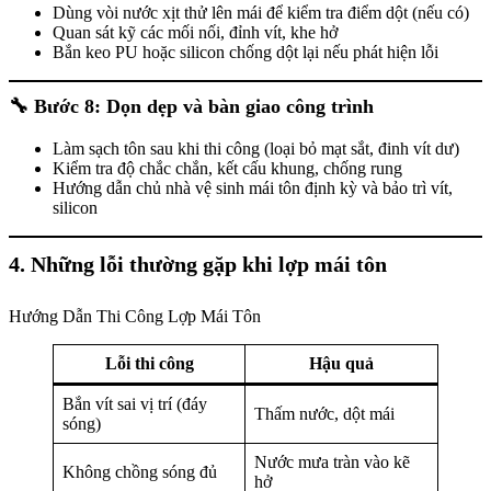
Dùng vòi nước xịt thử lên mái để kiểm tra điểm dột (nếu có)
Quan sát kỹ các mối nối, đỉnh vít, khe hở
Bắn keo PU hoặc silicon chống dột lại nếu phát hiện lỗi
🔧
Bước 8: Dọn dẹp và bàn giao công trình
Làm sạch tôn sau khi thi công (loại bỏ mạt sắt, đinh vít dư)
Kiểm tra độ chắc chắn, kết cấu khung, chống rung
Hướng dẫn chủ nhà vệ sinh mái tôn định kỳ và bảo trì vít,
silicon
4. Những lỗi thường gặp khi lợp mái tôn
Hướng Dẫn Thi Công Lợp Mái Tôn
Lỗi thi công
Hậu quả
Bắn vít sai vị trí (đáy
Thấm nước, dột mái
sóng)
Nước mưa tràn vào kẽ
Không chồng sóng đủ
hở