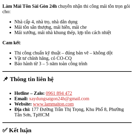
Làm Mái Tôn Sài Gòn 24h
chuyên nhận thi công mái tôn trọn gói
cho:
Nhà cấp 4, nhà trọ, nhà dân dụng
Mái tôn sân thượng, mái hiên, mái che
Mái xưởng, mái nhà khung thép, lợp tôn cách nhiệt
Cam kết
:
Thi công chuẩn kỹ thuật – đúng bản vẽ – không dột
Vật tư chính hãng, có CO-CQ
Bảo hành từ 3 – 5 năm toàn công trình
📌
Thông tin liên hệ
Hotline – Zalo:
0961 894 472
Email:
xaydungsaigon24h@gmail.com
Website:
www.lammaiton.com
Địa chỉ:
177 Đường Trần Thị Trọng, Khu Phố 8, Phường
Tân Sơn, TpHCM
✅
Kết luận