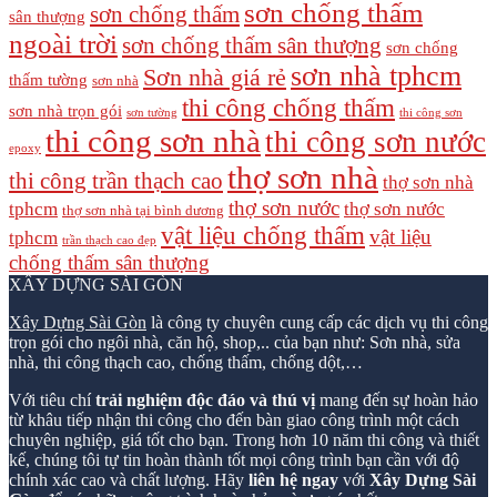
sơn chống thấm
sơn chống thấm
sân thượng
ngoài trời
sơn chống thấm sân thượng
sơn chống
sơn nhà tphcm
Sơn nhà giá rẻ
thấm tường
sơn nhà
thi công chống thấm
sơn nhà trọn gói
sơn tường
thi công sơn
thi công sơn nhà
thi công sơn nước
epoxy
thợ sơn nhà
thi công trần thạch cao
thợ sơn nhà
thợ sơn nước
tphcm
thợ sơn nước
thợ sơn nhà tại bình dương
vật liệu chống thấm
vật liệu
tphcm
trần thạch cao đẹp
chống thấm sân thượng
XÂY DỰNG SÀI GÒN
Xây Dựng Sài Gòn
là công ty chuyên cung cấp các dịch vụ thi công
trọn gói cho ngôi nhà, căn hộ, shop,.. của bạn như: Sơn nhà, sửa
nhà, thi công thạch cao, chống thấm, chống dột,…
Với tiêu chí
trải nghiệm độc đáo và thú vị
mang đến sự hoàn hảo
từ khâu tiếp nhận thi công cho đến bàn giao công trình một cách
chuyên nghiệp, giá tốt cho bạn. Trong hơn 10 năm thi công và thiết
kế, chúng tôi tự tin hoàn thành tốt mọi công trình bạn cần với độ
chính xác cao và chất lượng. Hãy
liên hệ ngay
với
Xây Dựng Sài