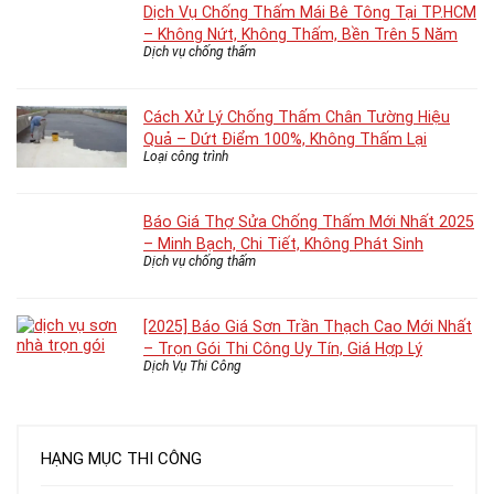
Dịch Vụ Chống Thấm Mái Bê Tông Tại TP.HCM
– Không Nứt, Không Thấm, Bền Trên 5 Năm
Dịch vụ chống thấm
Cách Xử Lý Chống Thấm Chân Tường Hiệu
Quả – Dứt Điểm 100%, Không Thấm Lại
Loại công trình
Báo Giá Thợ Sửa Chống Thấm Mới Nhất 2025
– Minh Bạch, Chi Tiết, Không Phát Sinh
Dịch vụ chống thấm
[2025] Báo Giá Sơn Trần Thạch Cao Mới Nhất
– Trọn Gói Thi Công Uy Tín, Giá Hợp Lý
Dịch Vụ Thi Công
HẠNG MỤC THI CÔNG