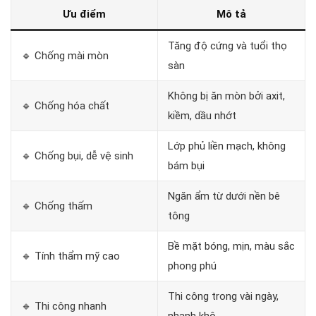
Ưu điểm
Mô tả
Tăng độ cứng và tuổi thọ
🔹 Chống mài mòn
sàn
Không bị ăn mòn bởi axit,
🔹 Chống hóa chất
kiềm, dầu nhớt
Lớp phủ liền mạch, không
🔹 Chống bụi, dễ vệ sinh
bám bụi
Ngăn ẩm từ dưới nền bê
🔹 Chống thấm
tông
Bề mặt bóng, mịn, màu sắc
🔹 Tính thẩm mỹ cao
phong phú
Thi công trong vài ngày,
🔹 Thi công nhanh
nhanh khô