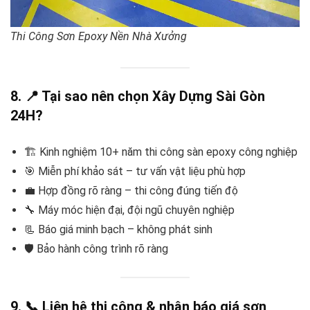
Thi Công Sơn Epoxy Nền Nhà Xưởng
8. 📍 Tại sao nên chọn Xây Dựng Sài Gòn
24H?
🏗️ Kinh nghiệm 10+ năm thi công sàn epoxy công nghiệp
🎯 Miễn phí khảo sát – tư vấn vật liệu phù hợp
💼 Hợp đồng rõ ràng – thi công đúng tiến độ
🔧 Máy móc hiện đại, đội ngũ chuyên nghiệp
📃 Báo giá minh bạch – không phát sinh
🛡️ Bảo hành công trình rõ ràng
9. 📞 Liên hệ thi công & nhận báo giá sơn