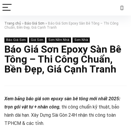
Trang chủ
»
Báo Giá Sơn
»
Báo Giá Sơn Epoxy Sàn Bê Tông – Thi Công
Chuẩn, Bền Đẹp, Giá Cạnh Tranh
Báo Giá Sơn
Giá Sơn
Sơn Nền Nhà
Sơn Nhà
Báo Giá Sơn Epoxy Sàn Bê
Tông – Thi Công Chuẩn,
Bền Đẹp, Giá Cạnh Tranh
Xem bảng báo giá sơn epoxy sàn bê tông mới nhất 2025:
trọn gói vật tư + nhân công
, thi công chuẩn kỹ thuật, bảo
hành dài hạn. Xây Dựng Sài Gòn 24H nhận thi công toàn
TPHCM & các tỉnh.