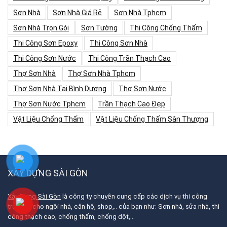
Sơn Nhà
Sơn Nhà Giá Rẻ
Sơn Nhà Tphcm
Sơn Nhà Trọn Gói
Sơn Tường
Thi Công Chống Thấm
Thi Công Sơn Epoxy
Thi Công Sơn Nhà
Thi Công Sơn Nước
Thi Công Trần Thạch Cao
Thợ Sơn Nhà
Thợ Sơn Nhà Tphcm
Thợ Sơn Nhà Tại Bình Dương
Thợ Sơn Nước
Thợ Sơn Nước Tphcm
Trần Thạch Cao Đẹp
Vật Liệu Chống Thấm
Vật Liệu Chống Thấm Sân Thượng
XÂY DỰNG SÀI GÒN
Xây Dựng Sài Gòn
là công ty chuyên cung cấp các dịch vụ thi công
trọn gói cho ngôi nhà, căn hộ, shop,.. của bạn như: Sơn nhà, sửa nhà, thi
công thạch cao, chống thấm, chống dột,…