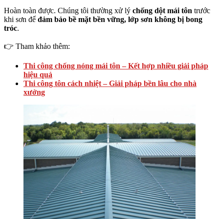
Hoàn toàn được. Chúng tôi thường xử lý
chống dột mái tôn
trước
khi sơn để
đảm bảo bề mặt bền vững, lớp sơn không bị bong
tróc
.
👉 Tham khảo thêm:
Thi công chống nóng mái tôn – Kết hợp nhiều giải pháp
hiệu quả
Thi công tôn cách nhiệt – Giải pháp bền lâu cho nhà
xưởng