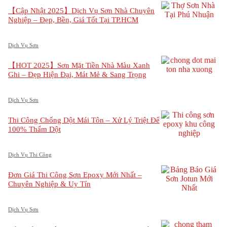
【Cập Nhật 2025】Dịch Vụ Sơn Nhà Chuyên
Nghiệp – Đẹp, Bền, Giá Tốt Tại TP.HCM
Dịch Vụ Sơn
【HOT 2025】Sơn Mặt Tiền Nhà Màu Xanh
Ghi – Đẹp Hiện Đại, Mát Mẻ & Sang Trọng
Dịch Vụ Sơn
Thi Công Chống Dột Mái Tôn – Xử Lý Triệt Để
100% Thấm Dột
Dịch Vụ Thi Công
Đơn Giá Thi Công Sơn Epoxy Mới Nhất –
Chuyên Nghiệp & Uy Tín
Dịch Vụ Sơn