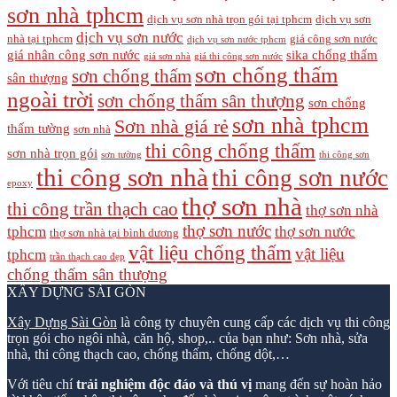
sơn nhà tphcm
dịch vụ sơn nhà trọn gói tại tphcm
dịch vụ sơn
dịch vụ sơn nước
nhà tại tphcm
giá công sơn nước
dịch vụ sơn nước tphcm
giá nhân công sơn nước
sika chống thấm
giá sơn nhà
giá thi công sơn nước
sơn chống thấm
sơn chống thấm
sân thượng
ngoài trời
sơn chống thấm sân thượng
sơn chống
sơn nhà tphcm
Sơn nhà giá rẻ
thấm tường
sơn nhà
thi công chống thấm
sơn nhà trọn gói
sơn tường
thi công sơn
thi công sơn nhà
thi công sơn nước
epoxy
thợ sơn nhà
thi công trần thạch cao
thợ sơn nhà
thợ sơn nước
tphcm
thợ sơn nước
thợ sơn nhà tại bình dương
vật liệu chống thấm
vật liệu
tphcm
trần thạch cao đẹp
chống thấm sân thượng
XÂY DỰNG SÀI GÒN
Xây Dựng Sài Gòn
là công ty chuyên cung cấp các dịch vụ thi công
trọn gói cho ngôi nhà, căn hộ, shop,.. của bạn như: Sơn nhà, sửa
nhà, thi công thạch cao, chống thấm, chống dột,…
Với tiêu chí
trải nghiệm độc đáo và thú vị
mang đến sự hoàn hảo