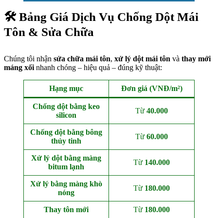
🛠️
Bảng Giá
Dịch Vụ Chống Dột Mái
Tôn & Sửa Chữa
Chúng tôi nhận
sửa chữa mái tôn
,
xử lý dột mái tôn
và
thay mới
máng xối
nhanh chóng – hiệu quả – đúng kỹ thuật:
Hạng mục
Đơn giá (VNĐ/m²)
Chống dột bằng keo
Từ
40.000
silicon
Chống dột bằng bông
Từ
60.000
thủy tinh
Xử lý dột bằng màng
Từ
140.000
bitum lạnh
Xử lý bằng màng khò
Từ
180.000
nóng
Thay tôn mới
Từ
180.000