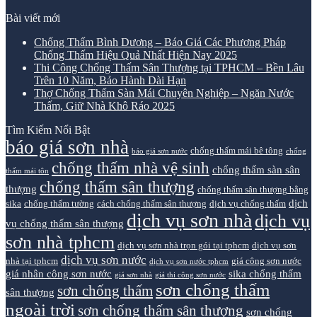
Bài viết mới
Chống Thấm Bình Dương – Báo Giá Các Phương Pháp
Chống Thấm Hiệu Quả Nhất Hiện Nay 2025
Thi Công Chống Thấm Sân Thượng tại TPHCM – Bền Lâu
Trên 10 Năm, Bảo Hành Dài Hạn
Thợ Chống Thấm Sàn Mái Chuyên Nghiệp – Ngăn Nước
Thấm, Giữ Nhà Khô Ráo 2025
Tìm Kiếm Nổi Bật
báo giá sơn nhà
chống thấm mái bê tông
báo giá sơn nước
chống
chống thấm nhà vệ sinh
chống thấm sàn sân
thấm mái tôn
chống thấm sân thượng
thượng
chống thấm sân thượng bằng
dịch
sika
chống thấm tường
cách chống thấm sân thượng
dịch vụ chống thấm
dịch vụ sơn nhà
dịch vụ
vụ chống thấm sân thượng
sơn nhà tphcm
dịch vụ sơn nhà trọn gói tại tphcm
dịch vụ sơn
dịch vụ sơn nước
nhà tại tphcm
giá công sơn nước
dịch vụ sơn nước tphcm
giá nhân công sơn nước
sika chống thấm
giá sơn nhà
giá thi công sơn nước
sơn chống thấm
sơn chống thấm
sân thượng
ngoài trời
sơn chống thấm sân thượng
sơn chống