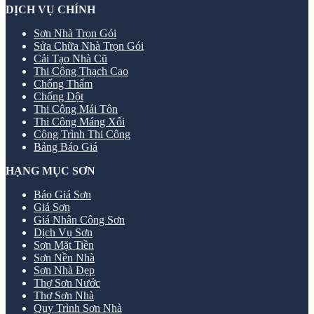
DỊCH VỤ CHÍNH
Sơn Nhà Trọn Gói
Sửa Chữa Nhà Trọn Gói
Cải Tạo Nhà Cũ
Thi Công Thạch Cao
Chống Thấm
Chống Dột
Thi Công Mái Tôn
Thi Công Máng Xối
Công Trình Thi Công
Bảng Báo Giá
HẠNG MỤC SƠN
Báo Giá Sơn
Giá Sơn
Giá Nhân Công Sơn
Dịch Vụ Sơn
Sơn Mặt Tiền
Sơn Nền Nhà
Sơn Nhà Đẹp
Thợ Sơn Nước
Thợ Sơn Nhà
Quy Trình Sơn Nhà