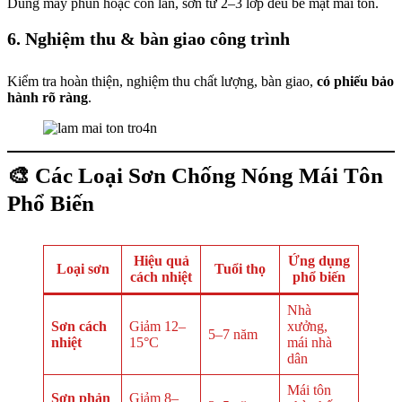
Dùng máy phun hoặc con lăn, sơn từ 2–3 lớp đều bề mặt mái tôn.
6. Nghiệm thu & bàn giao công trình
Kiểm tra hoàn thiện, nghiệm thu chất lượng, bàn giao,
có phiếu bảo
hành rõ ràng
.
🎨 Các Loại Sơn Chống Nóng Mái Tôn
Phổ Biến
Hiệu quả
Ứng dụng
Loại sơn
Tuổi thọ
cách nhiệt
phổ biến
Nhà
Sơn cách
Giảm 12–
xưởng,
5–7 năm
nhiệt
15°C
mái nhà
dân
Mái tôn
Sơn phản
Giảm 8–