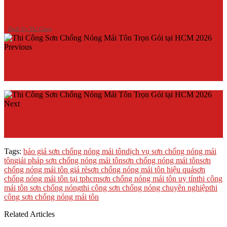
Pháp Hiệu Quả, Bền Đẹp Và Tiết Kiệm
Dịch Vụ Thi Công
Previous
Thi Công Chống Dột Mái Tôn – Xử Lý Triệt Để 100%
Thấm Dột
Next
Thi Công Mái Tôn Trọn Gói – Chuyên Nghiệp, Uy Tín,
Giá Tốt tại TP.HCM 2025
Tags:
báo giá sơn chống nóng mái tôn
dịch vụ sơn chống nóng mái
tôn
giải pháp sơn chống nóng mái tôn
sơn chống nóng mái tôn
sơn
chống nóng mái tôn giá rẻ
sơn chống nóng mái tôn hiệu quả
sơn
chống nóng mái tôn tại tphcm
sơn chống nóng mái tôn uy tín
thi công
mái tôn sơn chống nóng
thi công sơn chống nóng chuyên nghiệp
thi
công sơn chống nóng mái tôn
Related Articles