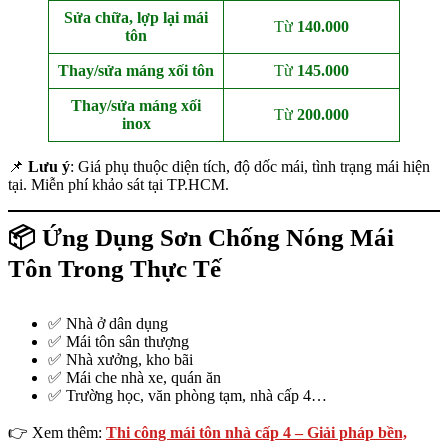
Sửa chữa, lợp lại mái
Từ
140.000
tôn
Thay/sửa máng xối tôn
Từ
145.000
Thay/sửa máng xối
Từ
200.000
inox
📌
Lưu ý
: Giá phụ thuộc diện tích, độ dốc mái, tình trạng mái hiện
tại. Miễn phí khảo sát tại TP.HCM.
📦 Ứng Dụng Sơn Chống Nóng Mái
Tôn Trong Thực Tế
✅ Nhà ở dân dụng
✅ Mái tôn sân thượng
✅ Nhà xưởng, kho bãi
✅ Mái che nhà xe, quán ăn
✅ Trường học, văn phòng tạm, nhà cấp 4…
👉 Xem thêm:
Thi công mái tôn nhà cấp 4 – Giải pháp bền,