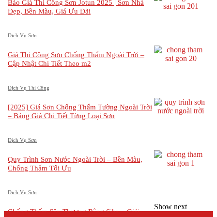
Báo Giá Thi Công Sơn Jotun 2025 | Sơn Nhà
Đẹp, Bền Màu, Giá Ưu Đãi
Dịch Vụ Sơn
Giá Thi Công Sơn Chống Thấm Ngoài Trời –
Cập Nhật Chi Tiết Theo m2
Dịch Vụ Thi Công
[2025] Giá Sơn Chống Thấm Tường Ngoài Trời
– Bảng Giá Chi Tiết Từng Loại Sơn
Dịch Vụ Sơn
Quy Trình Sơn Nước Ngoài Trời – Bền Màu,
Chống Thấm Tối Ưu
Dịch Vụ Sơn
Show next
Chống Thấm Sân Thượng Bằng Sika – Giải