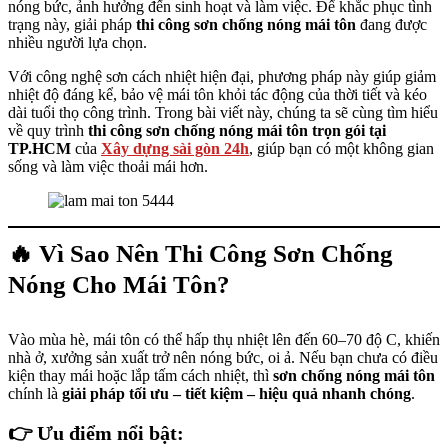
nóng bức, ảnh hưởng đến sinh hoạt và làm việc. Để khắc phục tình
trạng này, giải pháp
thi công sơn chống nóng mái tôn
đang được
nhiều người lựa chọn.
Với công nghệ sơn cách nhiệt hiện đại, phương pháp này giúp giảm
nhiệt độ đáng kể, bảo vệ mái tôn khỏi tác động của thời tiết và kéo
dài tuổi thọ công trình. Trong bài viết này, chúng ta sẽ cùng tìm hiểu
về quy trình
thi công sơn chống nóng mái tôn trọn gói tại
TP.HCM
của
Xây dựng sài gòn 24h
, giúp bạn có một không gian
sống và làm việc thoải mái hơn.
🔥 Vì Sao Nên Thi Công Sơn Chống
Nóng Cho Mái Tôn?
Vào mùa hè, mái tôn có thể hấp thụ nhiệt lên đến 60–70 độ C, khiến
nhà ở, xưởng sản xuất trở nên nóng bức, oi ả. Nếu bạn chưa có điều
kiện thay mái hoặc lắp tấm cách nhiệt, thì
sơn chống nóng mái tôn
chính là
giải pháp tối ưu – tiết kiệm – hiệu quả nhanh chóng
.
👉 Ưu điểm nổi bật: