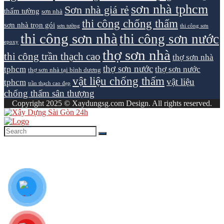
sơn nhà tphcm
Sơn nhà giá rẻ
thấm tường
sơn nhà
thi công chống thấm
sơn nhà trọn gói
sơn tường
thi công sơn
thi công sơn nhà
thi công sơn nước
epoxy
thợ sơn nhà
thi công trần thạch cao
thợ sơn nhà
thợ sơn nước
tphcm
thợ sơn nước
thợ sơn nhà tại bình dương
vật liệu chống thấm
vật liệu
tphcm
trần thạch cao đẹp
chống thấm sân thượng
Copyright 2025 © Xaydungsg.com Design. All rights reserved.