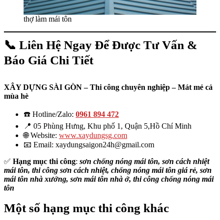
thợ làm mái tôn
📞 Liên Hệ Ngay Để Được Tư Vấn &
Báo Giá Chi Tiết
XÂY DỰNG SÀI GÒN – Thi công chuyên nghiệp – Mát mẻ cả
mùa hè
☎️ Hotline/Zalo:
0961 894 472
📍 05 Phùng Hưng, Khu phố 1, Quận 5,Hồ Chí Minh
🌐 Website:
www.xaydungsg.com
📧 Email: xaydungsaigon24h@gmail.com
✅
Hạng mục thi công
:
sơn chống nóng mái tôn, sơn cách nhiệt
mái tôn, thi công sơn cách nhiệt, chống nóng mái tôn giá rẻ, sơn
mái tôn nhà xưởng, sơn mái tôn nhà ở, thi công chống nóng mái
tôn
Một số hạng mục thi công khác