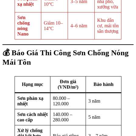
3–5 năm
nhà phố,
xạ nhiệt
10°C
xưởng vừa
Sơn
Khu dân
chống
Giảm 10–
4–6 năm
cư, mái tôn
nóng
14°C
sân thượng
Nano
💰 Báo Giá Thi Công Sơn Chống Nóng
Mái Tôn
Đơn giá
Hạng mục
Bảo hành
(VNĐ/m²)
Sơn phản xạ
80.000 –
3 năm
nhiệt
120.000
Sơn cách nhiệt
140.000 –
5 năm
cao cấp
280.000
Xử lý chống
dột kết hợp
Báo giá riêng
3 – 7 năm