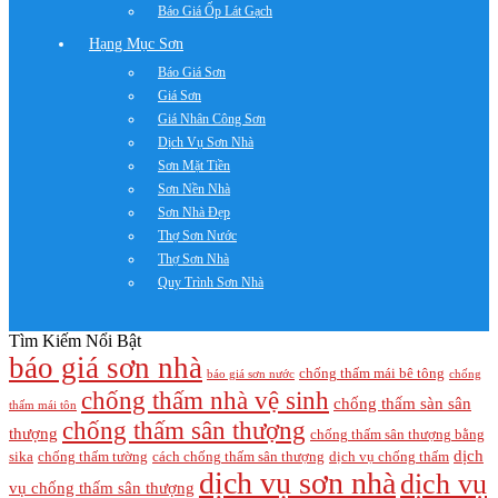
Báo Giá Ốp Lát Gạch
Hạng Mục Sơn
Báo Giá Sơn
Giá Sơn
Giá Nhân Công Sơn
Dịch Vụ Sơn Nhà
Sơn Mặt Tiền
Sơn Nền Nhà
Sơn Nhà Đẹp
Thợ Sơn Nước
Thợ Sơn Nhà
Quy Trình Sơn Nhà
Tìm Kiếm Nổi Bật
báo giá sơn nhà
chống thấm mái bê tông
báo giá sơn nước
chống
chống thấm nhà vệ sinh
chống thấm sàn sân
thấm mái tôn
chống thấm sân thượng
thượng
chống thấm sân thượng bằng
dịch
sika
chống thấm tường
cách chống thấm sân thượng
dịch vụ chống thấm
dịch vụ sơn nhà
dịch vụ
vụ chống thấm sân thượng