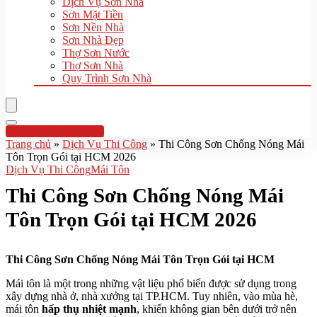
Dịch Vụ Sơn Nhà
Sơn Mặt Tiền
Sơn Nền Nhà
Sơn Nhà Đẹp
Thợ Sơn Nước
Thợ Sơn Nhà
Quy Trình Sơn Nhà
Hotline:0961 894 472
Trang chủ
»
Dịch Vụ Thi Công
»
Thi Công Sơn Chống Nóng Mái
Tôn Trọn Gói tại HCM 2026
Dịch Vụ Thi Công
Mái Tôn
Thi Công Sơn Chống Nóng Mái
Tôn Trọn Gói tại HCM 2026
Thi Công Sơn Chống Nóng Mái Tôn Trọn Gói tại HCM
Mái tôn là một trong những vật liệu phổ biến được sử dụng trong
xây dựng nhà ở, nhà xưởng tại TP.HCM. Tuy nhiên, vào mùa hè,
mái tôn
hấp thụ nhiệt mạnh
, khiến không gian bên dưới trở nên