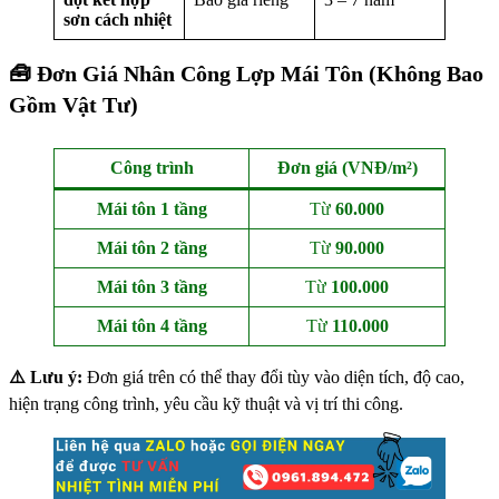
sơn cách nhiệt
🧰
Đơn Giá Nhân Công Lợp Mái Tôn (Không Bao
Gồm Vật Tư)
Công trình
Đơn giá (VNĐ/m²)
Mái tôn 1 tầng
Từ
60.000
Mái tôn 2 tầng
Từ
90.000
Mái tôn 3 tầng
Từ
100.000
Mái tôn 4 tầng
Từ
110.000
⚠️ Lưu ý:
Đơn giá trên có thể thay đổi tùy vào diện tích, độ cao,
hiện trạng công trình, yêu cầu kỹ thuật và vị trí thi công.