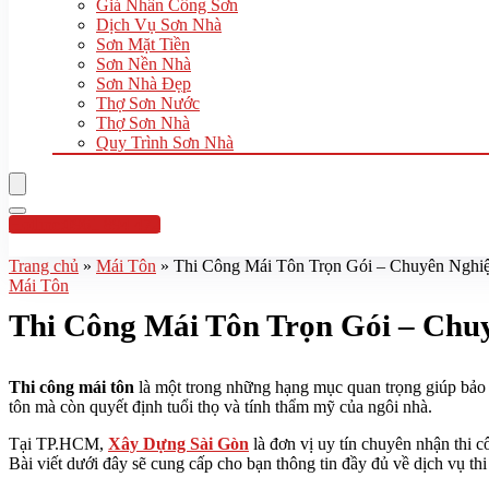
Giá Nhân Công Sơn
Dịch Vụ Sơn Nhà
Sơn Mặt Tiền
Sơn Nền Nhà
Sơn Nhà Đẹp
Thợ Sơn Nước
Thợ Sơn Nhà
Quy Trình Sơn Nhà
Hotline:0961 894 472
Trang chủ
»
Mái Tôn
»
Thi Công Mái Tôn Trọn Gói – Chuyên Nghiệ
Mái Tôn
Thi Công Mái Tôn Trọn Gói – Chuy
Thi công mái tôn
là một trong những hạng mục quan trọng giúp bảo v
tôn mà còn quyết định tuổi thọ và tính thẩm mỹ của ngôi nhà.
Tại TP.HCM,
Xây Dựng Sài Gòn
là đơn vị uy tín chuyên nhận thi 
Bài viết dưới đây sẽ cung cấp cho bạn thông tin đầy đủ về dịch vụ thi