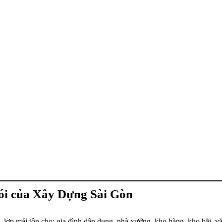
ói của Xây Dựng Sài Gòn
n, lợp mái tôn cho: gia đình dân dụng, nhà xưởng, kho hàng, kho bãi, vă