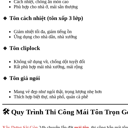
Cách nhiệt, chống ăn mòn cao
Phù hợp cho nhà ở, mái sân thượng
🔹 Tôn cách nhiệt (tôn xốp 3 lớp)
Giảm nhiệt tối đa, giảm tiếng ồn
Ứng dụng cho nhà dân, nhà xưởng
🔹 Tôn cliplock
Không sử dụng vít, chống dột tuyệt đối
Rất phù hợp mái nhà xưởng, mái rộng
🔹 Tôn giả ngói
Mang vẻ đẹp như ngói thật, trọng lượng nhẹ hơn
Thích hợp biệt thự, nhà phố, quán cà phê
🛠 Quy Trình Thi Công Mái Tôn Trọn G
Xây Dựng Sài Gòn
24h chuyên lắp đặt
mái tôn
, thi công bắn mái tô