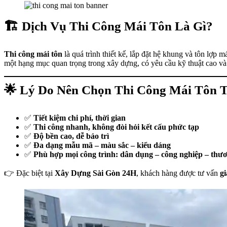
🏗️ Dịch Vụ Thi Công Mái Tôn Là Gì?
Thi công mái tôn
là quá trình thiết kế, lắp đặt hệ khung và tôn lợp 
một hạng mục quan trọng trong xây dựng, có yêu cầu kỹ thuật cao và
🌟 Lý Do Nên Chọn Thi Công Mái Tôn T
✅
Tiết kiệm chi phí, thời gian
✅
Thi công nhanh, không đòi hỏi kết cấu phức tạp
✅
Độ bền cao, dễ bảo trì
✅
Đa dạng mẫu mã – màu sắc – kiểu dáng
✅
Phù hợp mọi công trình: dân dụng – công nghiệp – thư
👉 Đặc biệt tại
Xây Dựng Sài Gòn 24H
, khách hàng được tư vấn
g