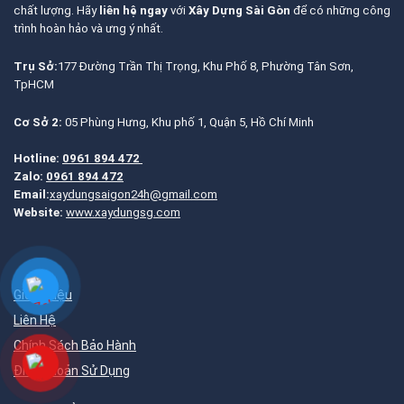
chất lượng. Hãy
liên hệ ngay
với
Xây Dựng Sài Gòn
để có những công
trình hoàn hảo và ưng ý nhất.
Trụ Sở:
177 Đường Trần Thị Trọng, Khu Phố 8, Phường Tân Sơn,
TpHCM
Cơ Sở 2:
05 Phùng Hưng, Khu phố 1, Quận 5, Hồ Chí Minh
Hotline:
0961 894 472
Zalo:
0961 894 472
Email:
xaydungsaigon24h@gmail.com
Website:
www.xaydungsg.com
Giới Thiệu
Liên Hệ
Chính Sách Bảo Hành
Điều Khoản Sử Dụng