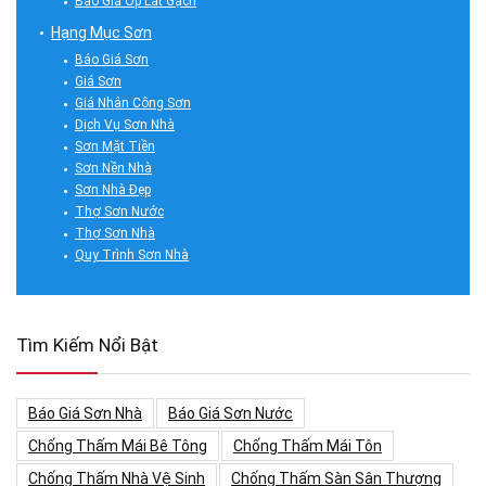
Báo Giá Ốp Lát Gạch
Hạng Mục Sơn
Báo Giá Sơn
Giá Sơn
Giá Nhân Công Sơn
Dịch Vụ Sơn Nhà
Sơn Mặt Tiền
Sơn Nền Nhà
Sơn Nhà Đẹp
Thợ Sơn Nước
Thợ Sơn Nhà
Quy Trình Sơn Nhà
Tìm Kiếm Nổi Bật
Báo Giá Sơn Nhà
Báo Giá Sơn Nước
Chống Thấm Mái Bê Tông
Chống Thấm Mái Tôn
Chống Thấm Nhà Vệ Sinh
Chống Thấm Sàn Sân Thượng