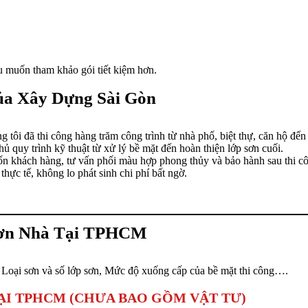
 muốn tham khảo gói tiết kiệm hơn.
ủa Xây Dựng Sài Gòn
g tôi đã thi công hàng trăm công trình từ nhà phố, biệt thự, căn hộ đ
hủ quy trình kỹ thuật từ xử lý bề mặt đến hoàn thiện lớp sơn cuối.
n khách hàng, tư vấn phối màu hợp phong thủy và bảo hành sau thi c
 thực tế, không lo phát sinh chi phí bất ngờ.
Sơn Nhà Tại TPHCM
, Loại sơn và số lớp sơn, Mức độ xuống cấp của bề mặt thi công….
TẠI TPHCM (CHƯA BAO GỒM VẬT TƯ)