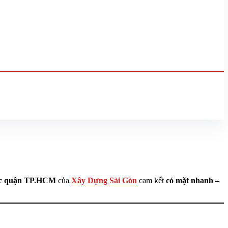
.
các quận TP.HCM
của
Xây Dựng Sài Gòn
cam kết
có mặt nhanh –