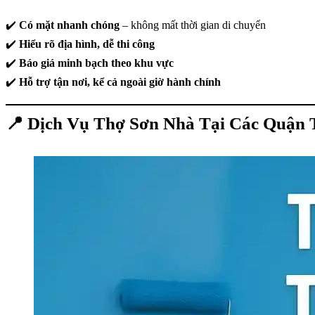
✔️
Có mặt nhanh chóng
– không mất thời gian di chuyển
✔️
Hiểu rõ địa hình, dễ thi công
✔️
Báo giá minh bạch theo khu vực
✔️
Hỗ trợ tận nơi, kể cả ngoài giờ hành chính
📍 Dịch Vụ Thợ Sơn Nhà Tại Các Quận