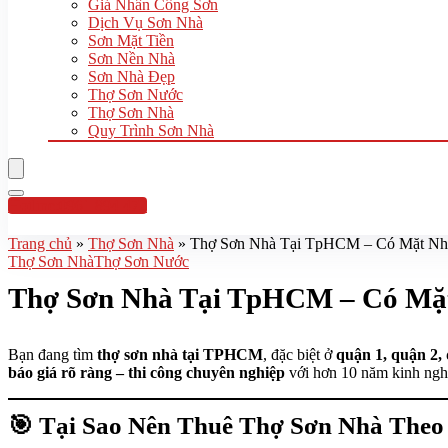
Giá Nhân Công Sơn
Dịch Vụ Sơn Nhà
Sơn Mặt Tiền
Sơn Nền Nhà
Sơn Nhà Đẹp
Thợ Sơn Nước
Thợ Sơn Nhà
Quy Trình Sơn Nhà
Hotline:0961 894 472
Trang chủ
»
Thợ Sơn Nhà
»
Thợ Sơn Nhà Tại TpHCM – Có Mặt Nha
Thợ Sơn Nhà
Thợ Sơn Nước
Thợ Sơn Nhà Tại TpHCM – Có Mặt
Bạn đang tìm
thợ sơn nhà tại TPHCM
, đặc biệt ở
quận 1, quận 2,
báo giá rõ ràng – thi công chuyên nghiệp
với hơn 10 năm kinh ngh
🎯 Tại Sao Nên Thuê Thợ Sơn Nhà The