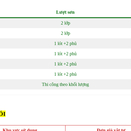
Lượt sơn
2 lớp
2 lớp
1 lót +2 phủ
1 lót +2 phủ
1 lót +2 phủ
1 lót +2 phủ
Thi công theo khối lượng
ÓI
Khu vực sử dụng
Đơn giá vật tư