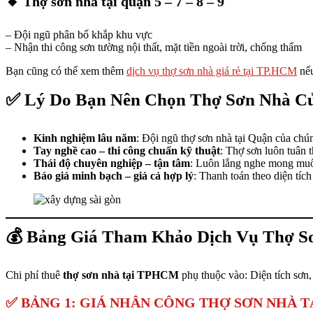
🔸 Thợ sơn nhà tại quận 5 – 7 – 8 – 9
– Đội ngũ phân bố khắp khu vực
– Nhận thi công sơn tường nội thất, mặt tiền ngoài trời, chống thấm
Bạn cũng có thể xem thêm
dịch vụ thợ sơn nhà giá rẻ tại TP.HCM
nếu
✅
Lý Do Bạn Nên Chọn Thợ Sơn Nhà C
Kinh nghiệm lâu năm
: Đội ngũ thợ sơn nhà tại Quận của chún
Tay nghề cao – thi công chuẩn kỹ thuật
: Thợ sơn luôn tuân t
Thái độ chuyên nghiệp – tận tâm
: Luôn lắng nghe mong muố
Báo giá minh bạch – giá cả hợp lý
: Thanh toán theo diện tích
💰 Bảng Giá Tham Khảo Dịch Vụ Thợ 
Chi phí thuê
thợ sơn nhà
tại TPHCM
phụ thuộc vào: Diện tích sơn
✅ BẢNG 1: GIÁ NHÂN CÔNG THỢ SƠN NHÀ 