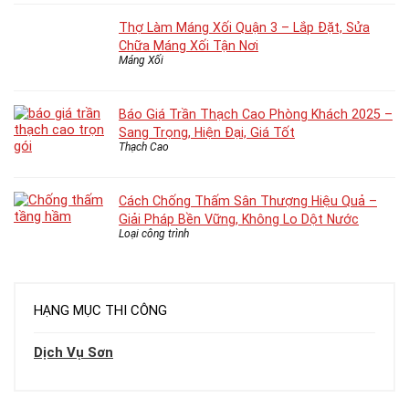
Thợ Làm Máng Xối Quận 3 – Lắp Đặt, Sửa
Chữa Máng Xối Tận Nơi
Máng Xối
Báo Giá Trần Thạch Cao Phòng Khách 2025 –
Sang Trọng, Hiện Đại, Giá Tốt
Thạch Cao
Cách Chống Thấm Sân Thượng Hiệu Quả –
Giải Pháp Bền Vững, Không Lo Dột Nước
Loại công trình
HẠNG MỤC THI CÔNG
Dịch Vụ Sơn