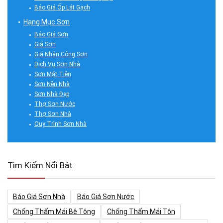
Báo Giá Ốp Lát Gạch
Hạng Mục Sơn
Báo Giá Sơn
Giá Sơn
Giá Nhân Công Sơn
Dịch Vụ Sơn Nhà
Sơn Mặt Tiền
Sơn Nền Nhà
Sơn Nhà Đẹp
Thợ Sơn Nước
Thợ Sơn Nhà
Quy Trình Sơn Nhà
Tìm Kiếm Nổi Bật
Báo Giá Sơn Nhà
Báo Giá Sơn Nước
Chống Thấm Mái Bê Tông
Chống Thấm Mái Tôn