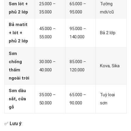
Sơn lót +
25.000 –
65.000 –
Tường
phủ 2 lớp
35.000
95.000
mới/cũ
Bả matit
45.000 –
95.000 –
+ lót +
Bả 2 lớp
55.000
140.000
phủ 2 lớp
Sơn
chống
30.000 –
85.000 –
Kova, Sika
thấm
40.000
120.000
ngoài trời
Sơn dầu
35.000 –
65.000 –
Tuỳ loại
sắt, cửa
50.000
90.000
sơn
gỗ
✅
Lưu ý
: