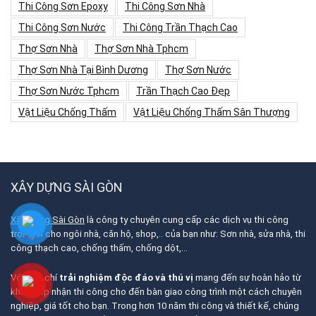
Thi Công Sơn Epoxy
Thi Công Sơn Nhà
Thi Công Sơn Nước
Thi Công Trần Thạch Cao
Thợ Sơn Nhà
Thợ Sơn Nhà Tphcm
Thợ Sơn Nhà Tại Bình Dương
Thợ Sơn Nước
Thợ Sơn Nước Tphcm
Trần Thạch Cao Đẹp
Vật Liệu Chống Thấm
Vật Liệu Chống Thấm Sân Thượng
XÂY DỰNG SÀI GÒN
Xây Dựng Sài Gòn
là công ty chuyên cung cấp các dịch vụ thi công
trọn gói cho ngôi nhà, căn hộ, shop,.. của bạn như: Sơn nhà, sửa nhà, thi
công thạch cao, chống thấm, chống dột,…
Với tiêu chí
trải nghiệm độc đáo và thú vị
mang đến sự hoàn hảo từ
khâu tiếp nhận thi công cho đến bàn giao công trình một cách chuyên
nghiệp, giá tốt cho bạn. Trong hơn 10 năm thi công và thiết kế, chúng