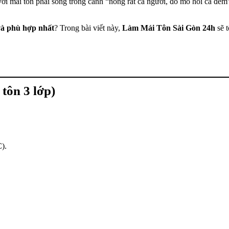
ới mái tôn phải sống trong cảnh “nóng rát cả người, đổ mồ hôi cả đêm”
 và phù hợp nhất
? Trong bài viết này,
Làm Mái Tôn Sài Gòn 24h
sẽ 
 tôn 3 lớp)
).