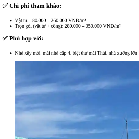
✅ Chi phí tham khảo:
Vật tư: 180.000 – 260.000 VNĐ/m²
Trọn gói (vật tư + công): 280.000 – 350.000 VNĐ/m²
✅ Phù hợp với:
Nhà xây mới, mái nhà cấp 4, biệt thự mái Thái, nhà xưởng lớn