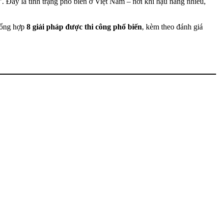
. Đây là tình trạng phổ biến ở Việt Nam – nơi khí hậu nắng nhiều,
tổng hợp
8 giải pháp được thi công phổ biến
, kèm theo đánh giá