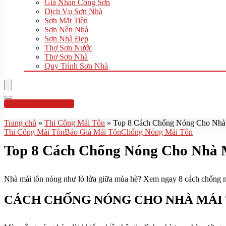
Giá Nhân Công Sơn
Dịch Vụ Sơn Nhà
Sơn Mặt Tiền
Sơn Nền Nhà
Sơn Nhà Đẹp
Thợ Sơn Nước
Thợ Sơn Nhà
Quy Trình Sơn Nhà
Hotline:0961 894 472
Trang chủ
»
Thi Công Mái Tôn
»
Top 8 Cách Chống Nóng Cho Nhà 
Thi Công Mái Tôn
Báo Giá Mái Tôn
Chống Nóng Mái Tôn
Top 8 Cách Chống Nóng Cho Nhà 
Nhà mái tôn nóng như lò lửa giữa mùa hè? Xem ngay 8 cách chống nóng
CÁCH CHỐNG NÓNG CHO NHÀ MÁI T