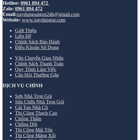
Hotline:
0961 894 472
Zalo:
0961 894 472
Email:
xaydungsaigon24h@gmail.com
Website:
www.xaydungsg.com
Giới Thiệu
Liên Hệ
Chính Sách Bảo Hành
Điều Khoản Sử Dụng
Vận Chuyển Giao Nhận
Chính Sách Thanh Toán
Quy Trình Làm Việc
Câu Hỏi Thường Gặp
DỊCH VỤ CHÍNH
Sơn Nhà Trọn Gói
Sửa Chữa Nhà Trọn Gói
Cải Tạo Nhà Cũ
Thi Công Thạch Cao
Chống Thấm
Chống Dột
Thi Công Mái Tôn
Thi Công Máng Xối