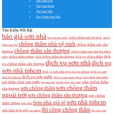
Sơn Nhà Đẹp
Thợ Sơn Nước
Thợ Sơn Nhà
Quy Trình Sơn Nhà
Tìm Kiếm Nổi Bật
báo giá sơn nhà
chống thấm mái bê tông
báo giá sơn nước
chống
chống thấm nhà vệ sinh
chống thấm sàn sân
thấm mái tôn
chống thấm sân thượng
thượng
chống thấm sân thượng bằng
dịch
sika
chống thấm tường
cách chống thấm sân thượng
dịch vụ chống thấm
dịch vụ sơn nhà
dịch vụ
vụ chống thấm sân thượng
sơn nhà tphcm
dịch vụ sơn nhà trọn gói tại tphcm
dịch vụ sơn
dịch vụ sơn nước
nhà tại tphcm
giá công sơn nước
dịch vụ sơn nước tphcm
giá nhân công sơn nước
sika chống thấm
giá sơn nhà
giá thi công sơn nước
sơn chống thấm
sơn chống thấm
sân thượng
ngoài trời
sơn chống thấm sân thượng
sơn chống
sơn nhà tphcm
Sơn nhà giá rẻ
thấm tường
sơn nhà
thi công chống thấm
sơn nhà trọn gói
sơn tường
thi công sơn