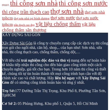
thi công sơn nhà
thi công sơn nước
epoxy
thợ sơn nhà
thi công trần thạch cao
thợ sơn nhà
thợ sơn nước
tphcm
thợ sơn nước
thợ sơn nhà tại bình dương
vật liệu chống thấm
vật liệu
tphcm
trần thạch cao đẹp
chống thấm sân thượng
XÂY DỰNG SÀI GÒN
Xây Dựng Sài Gòn
là công ty chuyên cung cấp các dịch vụ thi công
trọn gói cho ngôi nhà, căn hộ, shop,.. của bạn như: Sơn nhà, sửa
nhà, thi công thạch cao, chống thấm, chống dột,…
Với tiêu chí
trải nghiệm độc đáo và thú vị
mang đến sự hoàn hảo
từ khâu tiếp nhận thi công cho đến bàn giao công trình một cách
chuyên nghiệp, giá tốt cho bạn. Trong hơn 10 năm thi công và thiết
kế, chúng tôi tự tin hoàn thành tốt mọi công trình bạn cần với độ
chính xác cao và chất lượng. Hãy
liên hệ ngay
với
Xây Dựng Sài
Gòn
để có những công trình hoàn hảo và ưng ý nhất.
Trụ Sở:
177 Đường Trần Thị Trọng, Khu Phố 8, Phường Tân Sơn,
TpHCM
Cơ Sở 2:
05 Phùng Hưng, Khu phố 1, Quận 5, Hồ Chí Minh