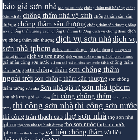
báo giá sơn nhà
chống thấm mái bê tông
báo giá sơn nước
chống
chống thấm nhà vệ sinh
chống thấm sàn sân
thấm mái tôn
chống thấm sân thượng
thượng
chống thấm sân thượng bằng
dịch
sika
chống thấm tường
cách chống thấm sân thượng
dịch vụ chống thấm
dịch vụ sơn nhà
dịch vụ
vụ chống thấm sân thượng
sơn nhà tphcm
dịch vụ sơn nhà trọn gói tại tphcm
dịch vụ sơn
dịch vụ sơn nước
nhà tại tphcm
giá công sơn nước
dịch vụ sơn nước tphcm
giá nhân công sơn nước
sika chống thấm
giá sơn nhà
giá thi công sơn nước
sơn chống thấm
sơn chống thấm
sân thượng
ngoài trời
sơn chống thấm sân thượng
sơn chống
sơn nhà tphcm
Sơn nhà giá rẻ
thấm tường
sơn nhà
thi công chống thấm
sơn nhà trọn gói
sơn tường
thi công sơn
thi công sơn nhà
thi công sơn nước
epoxy
thợ sơn nhà
thi công trần thạch cao
thợ sơn nhà
thợ sơn nước
tphcm
thợ sơn nước
thợ sơn nhà tại bình dương
vật liệu chống thấm
vật liệu
tphcm
trần thạch cao đẹp
chống thấm sân thượng