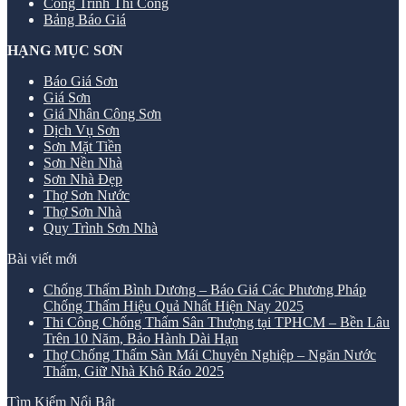
Công Trình Thi Công
Bảng Báo Giá
HẠNG MỤC SƠN
Báo Giá Sơn
Giá Sơn
Giá Nhân Công Sơn
Dịch Vụ Sơn
Sơn Mặt Tiền
Sơn Nền Nhà
Sơn Nhà Đẹp
Thợ Sơn Nước
Thợ Sơn Nhà
Quy Trình Sơn Nhà
Bài viết mới
Chống Thấm Bình Dương – Báo Giá Các Phương Pháp
Chống Thấm Hiệu Quả Nhất Hiện Nay 2025
Thi Công Chống Thấm Sân Thượng tại TPHCM – Bền Lâu
Trên 10 Năm, Bảo Hành Dài Hạn
Thợ Chống Thấm Sàn Mái Chuyên Nghiệp – Ngăn Nước
Thấm, Giữ Nhà Khô Ráo 2025
Tìm Kiếm Nổi Bật