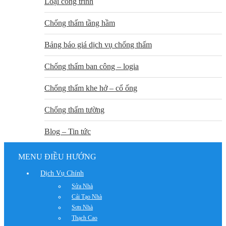
Loại công trình
Chống thấm tầng hầm
Bảng báo giá dịch vụ chống thấm
Chống thấm ban công – logia
Chống thấm khe hở – cổ ống
Chống thấm tường
Blog – Tin tức
MENU ĐIỀU HƯỚNG
Dịch Vụ Chính
Sửa Nhà
Cải Tạo Nhà
Sơn Nhà
Thạch Cao