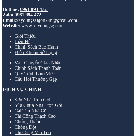
Hotline:
0961 894 472
Zalo:
0961 894 472
Email:
xaydungsaigon24h@gmail.com
Website:
www.xaydungsg.com
Giới Thiệu
Liên Hệ
Chính Sách Bảo Hành
Điều Khoản Sử Dụng
Vận Chuyển Giao Nhận
Chính Sách Thanh Toán
Quy Trình Làm Việc
Câu Hỏi Thường Gặp
DỊCH VỤ CHÍNH
Sơn Nhà Trọn Gói
Sửa Chữa Nhà Trọn Gói
Cải Tạo Nhà Cũ
Thi Công Thạch Cao
Chống Thấm
Chống Dột
Thi Công Mái Tôn