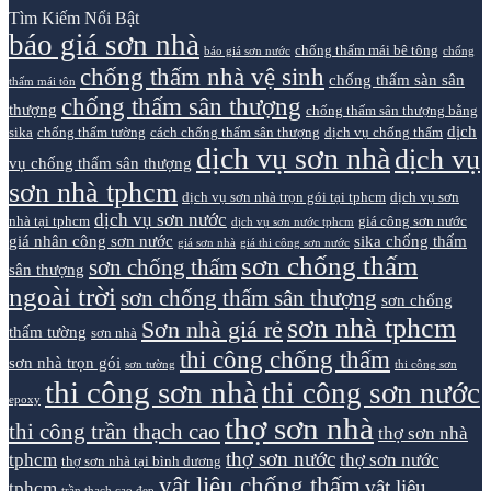
Tìm Kiếm Nổi Bật
báo giá sơn nhà
chống thấm mái bê tông
báo giá sơn nước
chống
chống thấm nhà vệ sinh
chống thấm sàn sân
thấm mái tôn
chống thấm sân thượng
thượng
chống thấm sân thượng bằng
dịch
sika
chống thấm tường
cách chống thấm sân thượng
dịch vụ chống thấm
dịch vụ sơn nhà
dịch vụ
vụ chống thấm sân thượng
sơn nhà tphcm
dịch vụ sơn nhà trọn gói tại tphcm
dịch vụ sơn
dịch vụ sơn nước
nhà tại tphcm
giá công sơn nước
dịch vụ sơn nước tphcm
giá nhân công sơn nước
sika chống thấm
giá sơn nhà
giá thi công sơn nước
sơn chống thấm
sơn chống thấm
sân thượng
ngoài trời
sơn chống thấm sân thượng
sơn chống
sơn nhà tphcm
Sơn nhà giá rẻ
thấm tường
sơn nhà
thi công chống thấm
sơn nhà trọn gói
sơn tường
thi công sơn
thi công sơn nhà
thi công sơn nước
epoxy
thợ sơn nhà
thi công trần thạch cao
thợ sơn nhà
thợ sơn nước
tphcm
thợ sơn nước
thợ sơn nhà tại bình dương
vật liệu chống thấm
vật liệu
tphcm
trần thạch cao đẹp