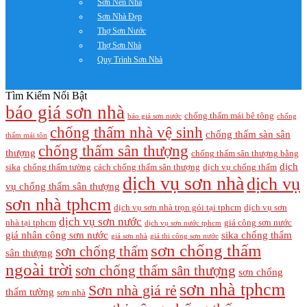
Sơn Nền Nhà
Sơn Nhà Đẹp
Thợ Sơn Nước
Thợ Sơn Nhà
Quy Trình Sơn Nhà
Tìm Kiếm Nổi Bật
báo giá sơn nhà
chống thấm mái bê tông
báo giá sơn nước
chống
chống thấm nhà vệ sinh
chống thấm sàn sân
thấm mái tôn
chống thấm sân thượng
thượng
chống thấm sân thượng bằng
dịch
sika
chống thấm tường
cách chống thấm sân thượng
dịch vụ chống thấm
dịch vụ sơn nhà
dịch vụ
vụ chống thấm sân thượng
sơn nhà tphcm
dịch vụ sơn nhà trọn gói tại tphcm
dịch vụ sơn
dịch vụ sơn nước
nhà tại tphcm
giá công sơn nước
dịch vụ sơn nước tphcm
giá nhân công sơn nước
sika chống thấm
giá sơn nhà
giá thi công sơn nước
sơn chống thấm
sơn chống thấm
sân thượng
ngoài trời
sơn chống thấm sân thượng
sơn chống
sơn nhà tphcm
Sơn nhà giá rẻ
thấm tường
sơn nhà