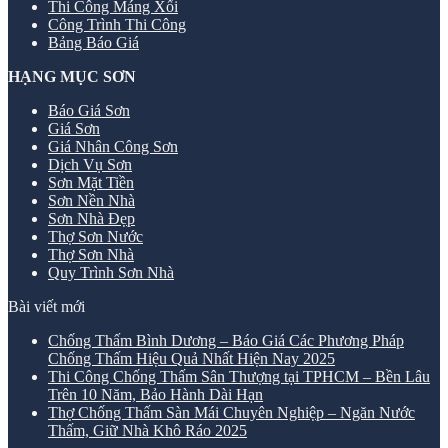
Thi Công Máng Xối
Công Trình Thi Công
Bảng Báo Giá
HẠNG MỤC SƠN
Báo Giá Sơn
Giá Sơn
Giá Nhân Công Sơn
Dịch Vụ Sơn
Sơn Mặt Tiền
Sơn Nền Nhà
Sơn Nhà Đẹp
Thợ Sơn Nước
Thợ Sơn Nhà
Quy Trình Sơn Nhà
Bài viết mới
Chống Thấm Bình Dương – Báo Giá Các Phương Pháp
Chống Thấm Hiệu Quả Nhất Hiện Nay 2025
Thi Công Chống Thấm Sân Thượng tại TPHCM – Bền Lâu
Trên 10 Năm, Bảo Hành Dài Hạn
Thợ Chống Thấm Sàn Mái Chuyên Nghiệp – Ngăn Nước
Thấm, Giữ Nhà Khô Ráo 2025