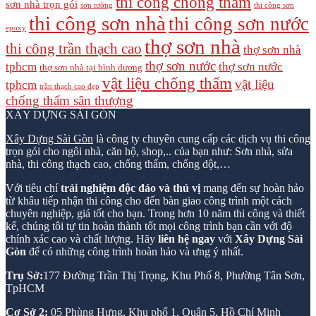
thi công chống thấm
sơn nhà trọn gói
sơn tường
thi công sơn
thi công sơn nhà
thi công sơn nước
epoxy
thợ sơn nhà
thi công trần thạch cao
thợ sơn nhà
thợ sơn nước
tphcm
thợ sơn nước
thợ sơn nhà tại bình dương
vật liệu chống thấm
vật liệu
tphcm
trần thạch cao đẹp
chống thấm sân thượng
XÂY DỰNG SÀI GÒN
Xây Dựng Sài Gòn
là công ty chuyên cung cấp các dịch vụ thi công
trọn gói cho ngôi nhà, căn hộ, shop,.. của bạn như: Sơn nhà, sửa
nhà, thi công thạch cao, chống thấm, chống dột,…
Với tiêu chí
trải nghiệm độc đáo và thú vị
mang đến sự hoàn hảo
từ khâu tiếp nhận thi công cho đến bàn giao công trình một cách
chuyên nghiệp, giá tốt cho bạn. Trong hơn 10 năm thi công và thiết
kế, chúng tôi tự tin hoàn thành tốt mọi công trình bạn cần với độ
chính xác cao và chất lượng. Hãy
liên hệ ngay
với
Xây Dựng Sài
Gòn
để có những công trình hoàn hảo và ưng ý nhất.
Trụ Sở:
177 Đường Trần Thị Trọng, Khu Phố 8, Phường Tân Sơn,
TpHCM
Cơ Sở 2:
05 Phùng Hưng, Khu phố 1, Quận 5, Hồ Chí Minh