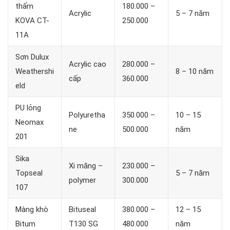
thấm
180.000 –
Acrylic
5 – 7 năm
KOVA CT-
250.000
11A
Sơn Dulux
Acrylic cao
280.000 –
Weathershi
8 – 10 năm
cấp
360.000
eld
PU lỏng
Polyuretha
350.000 –
10 – 15
Neomax
ne
500.000
năm
201
Sika
Xi măng –
230.000 –
Topseal
5 – 7 năm
polymer
300.000
107
Màng khò
Bituseal
380.000 –
12 – 15
Bitum
T130 SG
480.000
năm