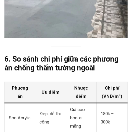
6. So sánh chi phí giữa các phương
án chống thấm tường ngoài
Phương
Nhược
Chi phí
Ưu điểm
án
điểm
(VNĐ/m²)
Giá cao
Đẹp, dễ thi
180k –
Sơn Acrylic
hơn xi
công
300k
măng