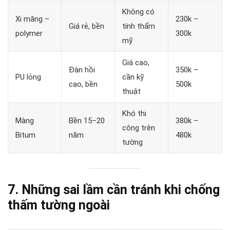
Không có
Xi măng –
230k –
Giá rẻ, bền
tính thẩm
polymer
300k
mỹ
Giá cao,
Đàn hồi
350k –
PU lỏng
cần kỹ
cao, bền
500k
thuật
Khó thi
Màng
Bền 15–20
380k –
công trên
Bitum
năm
480k
tường
7. Những sai lầm cần tránh khi chống
thấm tường ngoài