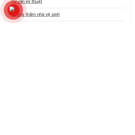
Tư vấn kỹ thuật
Chống thấm nhà vệ sinh
Dịch vụ chống thấm
Chống thấm sân thượng
Chống thấm trần nhà
Chống thấm nhà cũ
Loại công trình
Chống thấm tầng hầm
Bảng báo giá dịch vụ chống thấm
Chống thấm ban công – logia
Chống thấm khe hở – cổ ống