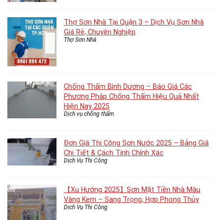
Thợ Sơn Nhà Tại Quận 3 – Dịch Vụ Sơn Nhà
Giá Rẻ, Chuyên Nghiệp
Thợ Sơn Nhà
Chống Thấm Bình Dương – Báo Giá Các
Phương Pháp Chống Thấm Hiệu Quả Nhất
Hiện Nay 2025
Dịch vụ chống thấm
Đơn Giá Thi Công Sơn Nước 2025 – Bảng Giá
Chi Tiết & Cách Tính Chính Xác
Dịch Vụ Thi Công
【Xu Hướng 2025】Sơn Mặt Tiền Nhà Màu
Vàng Kem – Sang Trọng, Hợp Phong Thủy
Dịch Vụ Thi Công