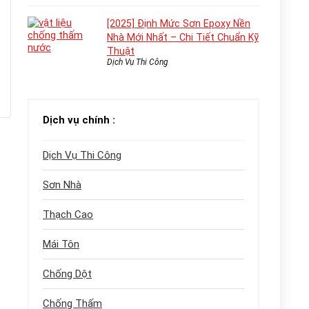
[2025] Định Mức Sơn Epoxy Nền
Nhà Mới Nhất – Chi Tiết Chuẩn Kỹ
Thuật
Dịch Vụ Thi Công
Dịch vụ chính :
Dịch Vụ Thi Công
Sơn Nhà
Thạch Cao
Mái Tôn
Chống Dột
Chống Thấm