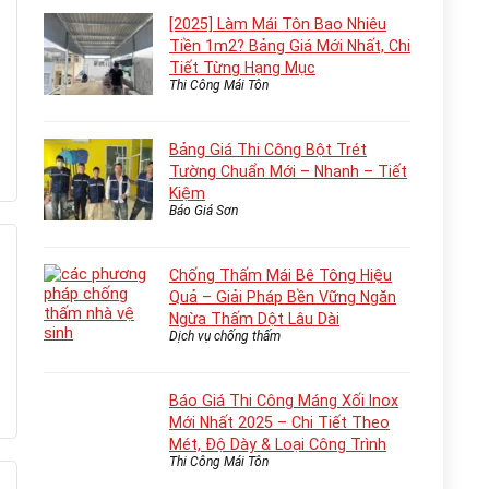
[2025] Làm Mái Tôn Bao Nhiêu
Tiền 1m2? Bảng Giá Mới Nhất, Chi
Tiết Từng Hạng Mục
Thi Công Mái Tôn
Bảng Giá Thi Công Bột Trét
Tường Chuẩn Mới – Nhanh – Tiết
Kiệm
Báo Giá Sơn
Chống Thấm Mái Bê Tông Hiệu
Quả – Giải Pháp Bền Vững Ngăn
Ngừa Thấm Dột Lâu Dài
Dịch vụ chống thấm
Báo Giá Thi Công Máng Xối Inox
Mới Nhất 2025 – Chi Tiết Theo
Mét, Độ Dày & Loại Công Trình
Thi Công Mái Tôn