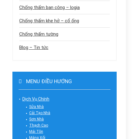
Chống thấm ban công – logia
Chống thấm khe hở – cổ ống
Chống thấm tường
Blog – Tin tức
MENU ĐIỀU HƯỚNG
Dịch Vụ Chính
Sửa Nhà
Cải Tạo Nhà
Sơn Nhà
Thạch Cao
Mái Tôn
Máng Xối