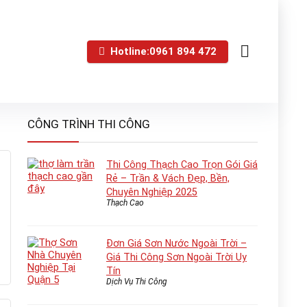
Hotline:0961 894 472
CÔNG TRÌNH THI CÔNG
Thi Công Thạch Cao Trọn Gói Giá
Rẻ – Trần & Vách Đẹp, Bền,
Chuyên Nghiệp 2025
Thạch Cao
Đơn Giá Sơn Nước Ngoài Trời –
Giá Thi Công Sơn Ngoài Trời Uy
Tín
Dịch Vụ Thi Công