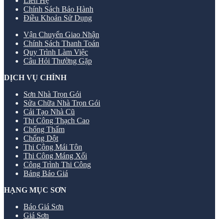
Liên Hệ
Chính Sách Bảo Hành
Điều Khoản Sử Dụng
Vận Chuyển Giao Nhận
Chính Sách Thanh Toán
Quy Trình Làm Việc
Câu Hỏi Thường Gặp
DỊCH VỤ CHÍNH
Sơn Nhà Trọn Gói
Sửa Chữa Nhà Trọn Gói
Cải Tạo Nhà Cũ
Thi Công Thạch Cao
Chống Thấm
Chống Dột
Thi Công Mái Tôn
Thi Công Máng Xối
Công Trình Thi Công
Bảng Báo Giá
HẠNG MỤC SƠN
Báo Giá Sơn
Giá Sơn