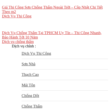
Giá Thi Công Sơn Chống Thấm Ngoài Trời – Cập Nhật Chi Tiết
Theo m2
Dịch Vụ Thi Công
Dịch Vụ Chống Thấm Tại TPHCM Uy Tín – Thi Công Nhanh,
Bảo Hành Tới 10 Năm
Dịch vụ chống thấm
Dịch vụ chính :
Dịch Vụ Thi Công
Sơn Nhà
Thạch Cao
Mái Tôn
Chống Dột
Chống Thấm