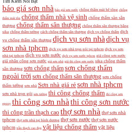
Tìm Kiếm Nổi Bật
báo giá sơn nhà
chống thấm mái bê tông
báo giá sơn nước
chống
chống thấm nhà vệ sinh
chống thấm sàn sân
thấm mái tôn
chống thấm sân thượng
thượng
chống thấm sân thượng bằng
dịch
sika
chống thấm tường
cách chống thấm sân thượng
dịch vụ chống thấm
dịch vụ sơn nhà
dịch vụ
vụ chống thấm sân thượng
sơn nhà tphcm
dịch vụ sơn nhà trọn gói tại tphcm
dịch vụ sơn
dịch vụ sơn nước
nhà tại tphcm
giá công sơn nước
dịch vụ sơn nước tphcm
giá nhân công sơn nước
sika chống thấm
giá sơn nhà
giá thi công sơn nước
sơn chống thấm
sơn chống thấm
sân thượng
ngoài trời
sơn chống thấm sân thượng
sơn chống
sơn nhà tphcm
Sơn nhà giá rẻ
thấm tường
sơn nhà
thi công chống thấm
sơn nhà trọn gói
sơn tường
thi công sơn
thi công sơn nhà
thi công sơn nước
epoxy
thợ sơn nhà
thi công trần thạch cao
thợ sơn nhà
thợ sơn nước
tphcm
thợ sơn nước
thợ sơn nhà tại bình dương
vật liệu chống thấm
vật liệu
tphcm
trần thạch cao đẹp