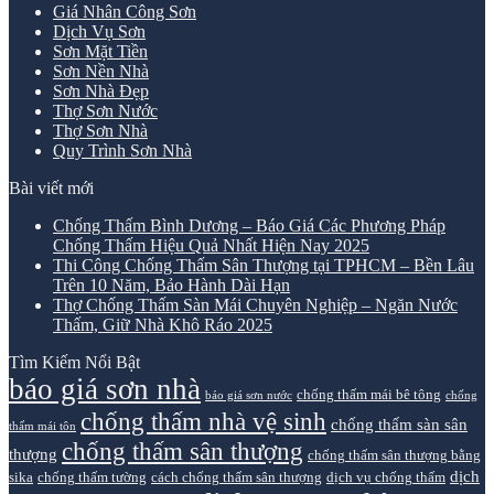
Giá Nhân Công Sơn
Dịch Vụ Sơn
Sơn Mặt Tiền
Sơn Nền Nhà
Sơn Nhà Đẹp
Thợ Sơn Nước
Thợ Sơn Nhà
Quy Trình Sơn Nhà
Bài viết mới
Chống Thấm Bình Dương – Báo Giá Các Phương Pháp
Chống Thấm Hiệu Quả Nhất Hiện Nay 2025
Thi Công Chống Thấm Sân Thượng tại TPHCM – Bền Lâu
Trên 10 Năm, Bảo Hành Dài Hạn
Thợ Chống Thấm Sàn Mái Chuyên Nghiệp – Ngăn Nước
Thấm, Giữ Nhà Khô Ráo 2025
Tìm Kiếm Nổi Bật
báo giá sơn nhà
chống thấm mái bê tông
báo giá sơn nước
chống
chống thấm nhà vệ sinh
chống thấm sàn sân
thấm mái tôn
chống thấm sân thượng
thượng
chống thấm sân thượng bằng
dịch
sika
chống thấm tường
cách chống thấm sân thượng
dịch vụ chống thấm