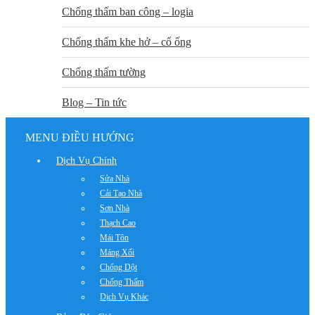
Chống thấm ban công – logia
Chống thấm khe hở – cổ ống
Chống thấm tường
Blog – Tin tức
MENU ĐIỀU HƯỚNG
Dịch Vụ Chính
Sửa Nhà
Cải Tạo Nhà
Sơn Nhà
Thạch Cao
Mái Tôn
Máng Xối
Chống Dột
Chống Thấm
Dịch Vụ Khác