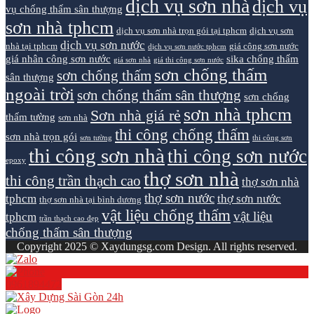
dịch vụ sơn nhà
dịch vụ
vụ chống thấm sân thượng
sơn nhà tphcm
dịch vụ sơn nhà trọn gói tại tphcm
dịch vụ sơn
dịch vụ sơn nước
nhà tại tphcm
giá công sơn nước
dịch vụ sơn nước tphcm
giá nhân công sơn nước
sika chống thấm
giá sơn nhà
giá thi công sơn nước
sơn chống thấm
sơn chống thấm
sân thượng
ngoài trời
sơn chống thấm sân thượng
sơn chống
sơn nhà tphcm
Sơn nhà giá rẻ
thấm tường
sơn nhà
thi công chống thấm
sơn nhà trọn gói
sơn tường
thi công sơn
thi công sơn nhà
thi công sơn nước
epoxy
thợ sơn nhà
thi công trần thạch cao
thợ sơn nhà
thợ sơn nước
tphcm
thợ sơn nước
thợ sơn nhà tại bình dương
vật liệu chống thấm
vật liệu
tphcm
trần thạch cao đẹp
chống thấm sân thượng
Copyright 2025 © Xaydungsg.com Design. All rights reserved.
0961894472