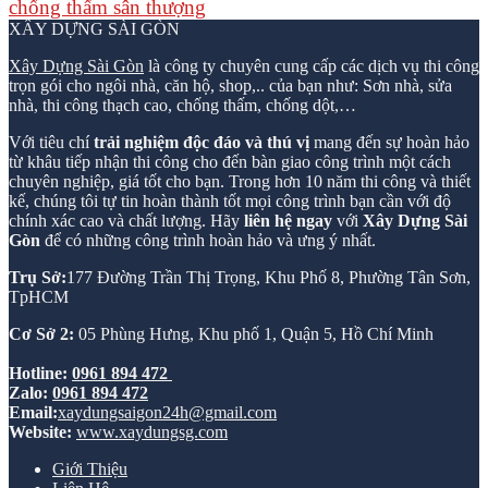
chống thấm sân thượng
XÂY DỰNG SÀI GÒN
Xây Dựng Sài Gòn
là công ty chuyên cung cấp các dịch vụ thi công
trọn gói cho ngôi nhà, căn hộ, shop,.. của bạn như: Sơn nhà, sửa
nhà, thi công thạch cao, chống thấm, chống dột,…
Với tiêu chí
trải nghiệm độc đáo và thú vị
mang đến sự hoàn hảo
từ khâu tiếp nhận thi công cho đến bàn giao công trình một cách
chuyên nghiệp, giá tốt cho bạn. Trong hơn 10 năm thi công và thiết
kế, chúng tôi tự tin hoàn thành tốt mọi công trình bạn cần với độ
chính xác cao và chất lượng. Hãy
liên hệ ngay
với
Xây Dựng Sài
Gòn
để có những công trình hoàn hảo và ưng ý nhất.
Trụ Sở:
177 Đường Trần Thị Trọng, Khu Phố 8, Phường Tân Sơn,
TpHCM
Cơ Sở 2:
05 Phùng Hưng, Khu phố 1, Quận 5, Hồ Chí Minh
Hotline:
0961 894 472
Zalo:
0961 894 472
Email:
xaydungsaigon24h@gmail.com
Website:
www.xaydungsg.com
Giới Thiệu