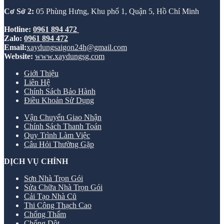
Cơ Sở 2:
05 Phùng Hưng, Khu phố 1, Quận 5, Hồ Chí Minh
Hotline:
0961 894 472
Zalo:
0961 894 472
Email:
xaydungsaigon24h@gmail.com
Website:
www.xaydungsg.com
Giới Thiệu
Liên Hệ
Chính Sách Bảo Hành
Điều Khoản Sử Dụng
Vận Chuyển Giao Nhận
Chính Sách Thanh Toán
Quy Trình Làm Việc
Câu Hỏi Thường Gặp
DỊCH VỤ CHÍNH
Sơn Nhà Trọn Gói
Sửa Chữa Nhà Trọn Gói
Cải Tạo Nhà Cũ
Thi Công Thạch Cao
Chống Thấm
Chống Dột