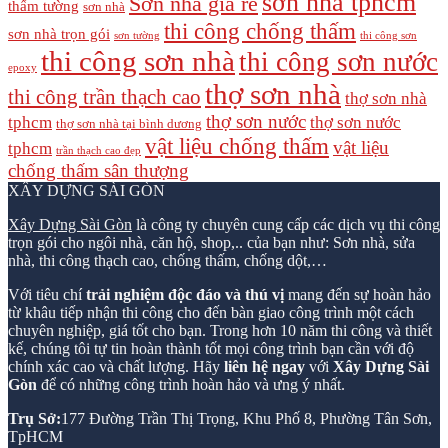
sơn nhà tphcm
Sơn nhà giá rẻ
thấm tường
sơn nhà
thi công chống thấm
sơn nhà trọn gói
sơn tường
thi công sơn
thi công sơn nhà
thi công sơn nước
epoxy
thợ sơn nhà
thi công trần thạch cao
thợ sơn nhà
thợ sơn nước
tphcm
thợ sơn nước
thợ sơn nhà tại bình dương
vật liệu chống thấm
vật liệu
tphcm
trần thạch cao đẹp
chống thấm sân thượng
XÂY DỰNG SÀI GÒN
Xây Dựng Sài Gòn
là công ty chuyên cung cấp các dịch vụ thi công
trọn gói cho ngôi nhà, căn hộ, shop,.. của bạn như: Sơn nhà, sửa
nhà, thi công thạch cao, chống thấm, chống dột,…
Với tiêu chí
trải nghiệm độc đáo và thú vị
mang đến sự hoàn hảo
từ khâu tiếp nhận thi công cho đến bàn giao công trình một cách
chuyên nghiệp, giá tốt cho bạn. Trong hơn 10 năm thi công và thiết
kế, chúng tôi tự tin hoàn thành tốt mọi công trình bạn cần với độ
chính xác cao và chất lượng. Hãy
liên hệ ngay
với
Xây Dựng Sài
Gòn
để có những công trình hoàn hảo và ưng ý nhất.
Trụ Sở:
177 Đường Trần Thị Trọng, Khu Phố 8, Phường Tân Sơn,
TpHCM