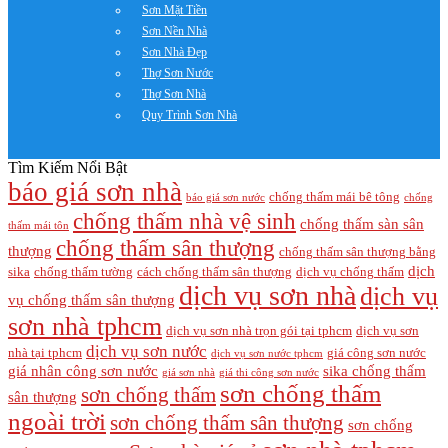
Sơn Mặt Tiền
Sơn Nền Nhà
Sơn Nhà Đẹp
Thợ Sơn Nước
Thợ Sơn Nhà
Quy Trình Sơn Nhà
Tìm Kiếm Nổi Bật
báo giá sơn nhà
chống thấm mái bê tông
báo giá sơn nước
chống
chống thấm nhà vệ sinh
chống thấm sàn sân
thấm mái tôn
chống thấm sân thượng
thượng
chống thấm sân thượng bằng
dịch
sika
chống thấm tường
cách chống thấm sân thượng
dịch vụ chống thấm
dịch vụ sơn nhà
dịch vụ
vụ chống thấm sân thượng
sơn nhà tphcm
dịch vụ sơn nhà trọn gói tại tphcm
dịch vụ sơn
dịch vụ sơn nước
nhà tại tphcm
giá công sơn nước
dịch vụ sơn nước tphcm
giá nhân công sơn nước
sika chống thấm
giá sơn nhà
giá thi công sơn nước
sơn chống thấm
sơn chống thấm
sân thượng
ngoài trời
sơn chống thấm sân thượng
sơn chống