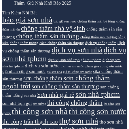
Thấm, Giữ Nhà Khô Ráo 2025
Tìm Kiếm Nổi Bật
báo giá sơn nhà
chống thấm mái bê tông
báo giá sơn nước
chống
chống thấm nhà vệ sinh
chống thấm sàn sân
thấm mái tôn
chống thấm sân thượng
thượng
chống thấm sân thượng bằng
dịch
sika
chống thấm tường
cách chống thấm sân thượng
dịch vụ chống thấm
dịch vụ sơn nhà
dịch vụ
vụ chống thấm sân thượng
sơn nhà tphcm
dịch vụ sơn nhà trọn gói tại tphcm
dịch vụ sơn
dịch vụ sơn nước
nhà tại tphcm
giá công sơn nước
dịch vụ sơn nước tphcm
giá nhân công sơn nước
sika chống thấm
giá sơn nhà
giá thi công sơn nước
sơn chống thấm
sơn chống thấm
sân thượng
ngoài trời
sơn chống thấm sân thượng
sơn chống
sơn nhà tphcm
Sơn nhà giá rẻ
thấm tường
sơn nhà
thi công chống thấm
sơn nhà trọn gói
sơn tường
thi công sơn
thi công sơn nhà
thi công sơn nước
epoxy
thợ sơn nhà
thi công trần thạch cao
thợ sơn nhà
thợ sơn nước
tphcm
thợ sơn nước