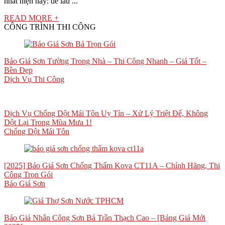
nhất hiện nay: dễ lau ...
READ MORE +
CÔNG TRÌNH THI CÔNG
Báo Giá Sơn Tường Trong Nhà – Thi Công Nhanh – Giá Tốt –
Bền Đẹp
Dịch Vụ Thi Công
Dịch Vụ Chống Dột Mái Tôn Uy Tín – Xử Lý Triệt Để, Không
Dột Lại Trong Mùa Mưa 1!
Chống Dột Mái Tôn
[2025] Báo Giá Sơn Chống Thấm Kova CT11A – Chính Hãng, Thi
Công Trọn Gói
Báo Giá Sơn
Báo Giá Nhân Công Sơn Bả Trần Thạch Cao – [Bảng Giá Mới