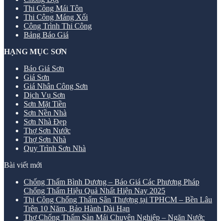
Thi Công Mái Tôn
Thi Công Máng Xối
Công Trình Thi Công
Bảng Báo Giá
HẠNG MỤC SƠN
Báo Giá Sơn
Giá Sơn
Giá Nhân Công Sơn
Dịch Vụ Sơn
Sơn Mặt Tiền
Sơn Nền Nhà
Sơn Nhà Đẹp
Thợ Sơn Nước
Thợ Sơn Nhà
Quy Trình Sơn Nhà
Bài viết mới
Chống Thấm Bình Dương – Báo Giá Các Phương Pháp
Chống Thấm Hiệu Quả Nhất Hiện Nay 2025
Thi Công Chống Thấm Sân Thượng tại TPHCM – Bền Lâu
Trên 10 Năm, Bảo Hành Dài Hạn
Thợ Chống Thấm Sàn Mái Chuyên Nghiệp – Ngăn Nước