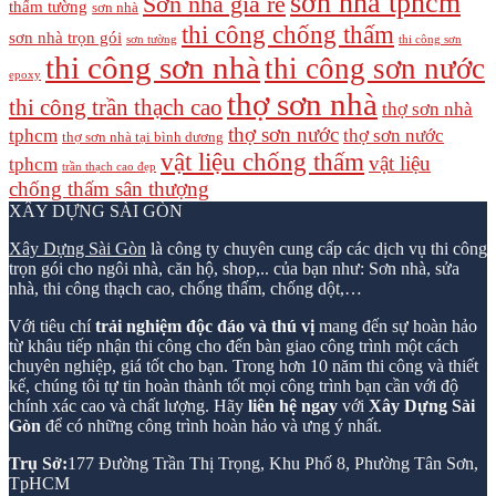
sơn nhà tphcm
Sơn nhà giá rẻ
thấm tường
sơn nhà
thi công chống thấm
sơn nhà trọn gói
sơn tường
thi công sơn
thi công sơn nhà
thi công sơn nước
epoxy
thợ sơn nhà
thi công trần thạch cao
thợ sơn nhà
thợ sơn nước
tphcm
thợ sơn nước
thợ sơn nhà tại bình dương
vật liệu chống thấm
vật liệu
tphcm
trần thạch cao đẹp
chống thấm sân thượng
XÂY DỰNG SÀI GÒN
Xây Dựng Sài Gòn
là công ty chuyên cung cấp các dịch vụ thi công
trọn gói cho ngôi nhà, căn hộ, shop,.. của bạn như: Sơn nhà, sửa
nhà, thi công thạch cao, chống thấm, chống dột,…
Với tiêu chí
trải nghiệm độc đáo và thú vị
mang đến sự hoàn hảo
từ khâu tiếp nhận thi công cho đến bàn giao công trình một cách
chuyên nghiệp, giá tốt cho bạn. Trong hơn 10 năm thi công và thiết
kế, chúng tôi tự tin hoàn thành tốt mọi công trình bạn cần với độ
chính xác cao và chất lượng. Hãy
liên hệ ngay
với
Xây Dựng Sài
Gòn
để có những công trình hoàn hảo và ưng ý nhất.
Trụ Sở:
177 Đường Trần Thị Trọng, Khu Phố 8, Phường Tân Sơn,
TpHCM