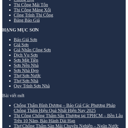
Thi Công Mái Tôn
Thi Công Máng Xối
Công Trình Thi Công
Bảng Báo Giá
HẠNG MỤC SƠN
Báo Giá Sơn
Giá Sơn
Giá Nhân Công Sơn
Dịch Vụ Sơn
Sơn Mặt Tiền
Sơn Nền Nhà
Sơn Nhà Đẹp
Thợ Sơn Nước
Thợ Sơn Nhà
Quy Trình Sơn Nhà
Bài viết mới
Chống Thấm Bình Dương – Báo Giá Các Phương Pháp
Chống Thấm Hiệu Quả Nhất Hiện Nay 2025
Thi Công Chống Thấm Sân Thượng tại TPHCM – Bền Lâu
Trên 10 Năm, Bảo Hành Dài Hạn
Thợ Chống Thấm Sàn Mái Chuyên Nghiệp – Ngăn Nước