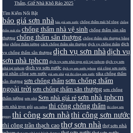
Thấm, Giữ Nhà Khô Ráo 2025
Tìm Kiếm Nổi Bật
báo giá sơn nhà
chống thấm mái bê tông
báo giá sơn nước
chống
chống thấm nhà vệ sinh
chống thấm sàn sân
thấm mái tôn
chống thấm sân thượng
thượng
chống thấm sân thượng bằng
dịch
sika
chống thấm tường
cách chống thấm sân thượng
dịch vụ chống thấm
dịch vụ sơn nhà
dịch vụ
vụ chống thấm sân thượng
sơn nhà tphcm
dịch vụ sơn nhà trọn gói tại tphcm
dịch vụ sơn
dịch vụ sơn nước
nhà tại tphcm
giá công sơn nước
dịch vụ sơn nước tphcm
giá nhân công sơn nước
sika chống thấm
giá sơn nhà
giá thi công sơn nước
sơn chống thấm
sơn chống thấm
sân thượng
ngoài trời
sơn chống thấm sân thượng
sơn chống
sơn nhà tphcm
Sơn nhà giá rẻ
thấm tường
sơn nhà
thi công chống thấm
sơn nhà trọn gói
sơn tường
thi công sơn
thi công sơn nhà
thi công sơn nước
epoxy
thợ sơn nhà
thi công trần thạch cao
thợ sơn nhà
thợ sơn nước
tphcm
thợ sơn nước