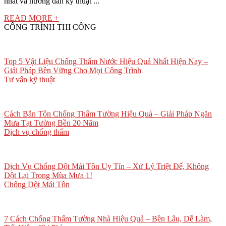
nhất và hướng dẫn kỹ thuật ...
READ MORE +
CÔNG TRÌNH THI CÔNG
Top 5 Vật Liệu Chống Thấm Nước Hiệu Quả Nhất Hiện Nay –
Giải Pháp Bền Vững Cho Mọi Công Trình
Tư vấn kỹ thuật
Cách Bắn Tôn Chống Thấm Tường Hiệu Quả – Giải Pháp Ngăn
Mưa Tạt Tường Bền 20 Năm
Dịch vụ chống thấm
Dịch Vụ Chống Dột Mái Tôn Uy Tín – Xử Lý Triệt Để, Không
Dột Lại Trong Mùa Mưa 1!
Chống Dột Mái Tôn
7 Cách Chống Thấm Tường Nhà Hiệu Quả – Bền Lâu, Dễ Làm,