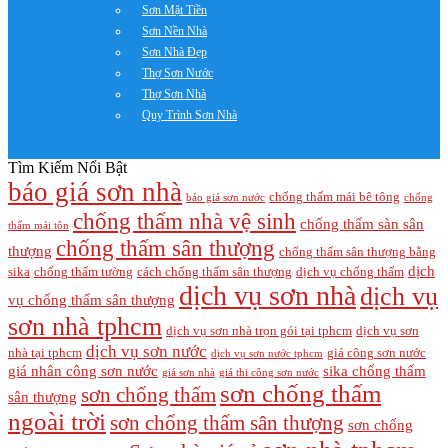
Sơn Mặt Tiền
Sơn Nền Nhà
Sơn Nhà Đẹp
Thợ Sơn Nước
Thợ Sơn Nhà
Quy Trình Sơn Nhà
Tìm Kiếm Nổi Bật
báo giá sơn nhà
chống thấm mái bê tông
báo giá sơn nước
chống
chống thấm nhà vệ sinh
chống thấm sàn sân
thấm mái tôn
chống thấm sân thượng
thượng
chống thấm sân thượng bằng
dịch
sika
chống thấm tường
cách chống thấm sân thượng
dịch vụ chống thấm
dịch vụ sơn nhà
dịch vụ
vụ chống thấm sân thượng
sơn nhà tphcm
dịch vụ sơn nhà trọn gói tại tphcm
dịch vụ sơn
dịch vụ sơn nước
nhà tại tphcm
giá công sơn nước
dịch vụ sơn nước tphcm
giá nhân công sơn nước
sika chống thấm
giá sơn nhà
giá thi công sơn nước
sơn chống thấm
sơn chống thấm
sân thượng
ngoài trời
sơn chống thấm sân thượng
sơn chống