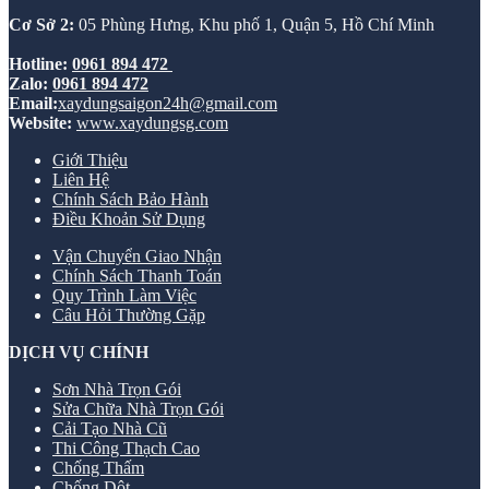
Cơ Sở 2:
05 Phùng Hưng, Khu phố 1, Quận 5, Hồ Chí Minh
Hotline:
0961 894 472
Zalo:
0961 894 472
Email:
xaydungsaigon24h@gmail.com
Website:
www.xaydungsg.com
Giới Thiệu
Liên Hệ
Chính Sách Bảo Hành
Điều Khoản Sử Dụng
Vận Chuyển Giao Nhận
Chính Sách Thanh Toán
Quy Trình Làm Việc
Câu Hỏi Thường Gặp
DỊCH VỤ CHÍNH
Sơn Nhà Trọn Gói
Sửa Chữa Nhà Trọn Gói
Cải Tạo Nhà Cũ
Thi Công Thạch Cao
Chống Thấm
Chống Dột