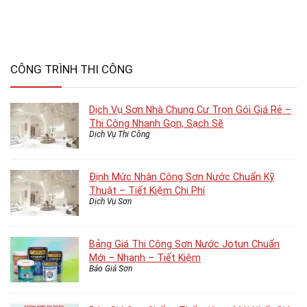
CÔNG TRÌNH THI CÔNG
Dịch Vụ Sơn Nhà Chung Cư Trọn Gói Giá Rẻ –
Thi Công Nhanh Gọn, Sạch Sẽ
Dịch Vụ Thi Công
Định Mức Nhân Công Sơn Nước Chuẩn Kỹ
Thuật – Tiết Kiệm Chi Phí
Dịch Vụ Sơn
Bảng Giá Thi Công Sơn Nước Jotun Chuẩn
Mới – Nhanh – Tiết Kiệm
Báo Giá Sơn