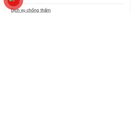
Dịch vụ chống thấm
Chống thấm sân thượng
Chống thấm trần nhà
Chống thấm nhà cũ
Loại công trình
Chống thấm tầng hầm
Bảng báo giá dịch vụ chống thấm
Chống thấm ban công – logia
Chống thấm khe hở – cổ ống
Chống thấm tường