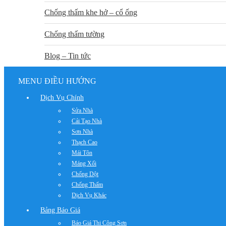
Chống thấm khe hở – cổ ống
Chống thấm tường
Blog – Tin tức
MENU ĐIỀU HƯỚNG
Dịch Vụ Chính
Sửa Nhà
Cải Tạo Nhà
Sơn Nhà
Thạch Cao
Mái Tôn
Máng Xối
Chống Dột
Chống Thấm
Dịch Vụ Khác
Bảng Báo Giá
Báo Giá Thi Công Sơn