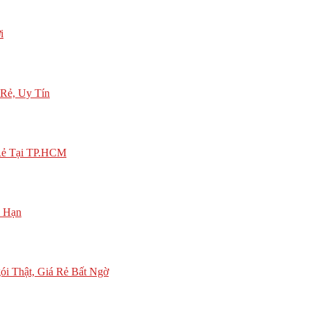
i
Rẻ, Uy Tín
 Rẻ Tại TP.HCM
i Hạn
i Thật, Giá Rẻ Bất Ngờ