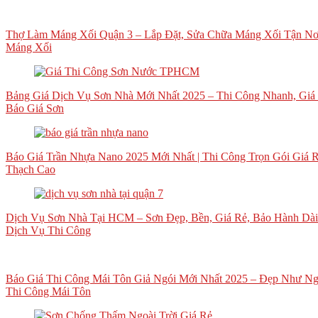
Thợ Làm Máng Xối Quận 3 – Lắp Đặt, Sửa Chữa Máng Xối Tận Nơ
Máng Xối
Bảng Giá Dịch Vụ Sơn Nhà Mới Nhất 2025 – Thi Công Nhanh, Giá 
Báo Giá Sơn
Báo Giá Trần Nhựa Nano 2025 Mới Nhất | Thi Công Trọn Gói Giá
Thạch Cao
Dịch Vụ Sơn Nhà Tại HCM – Sơn Đẹp, Bền, Giá Rẻ, Bảo Hành Dà
Dịch Vụ Thi Công
Báo Giá Thi Công Mái Tôn Giả Ngói Mới Nhất 2025 – Đẹp Như Ngó
Thi Công Mái Tôn