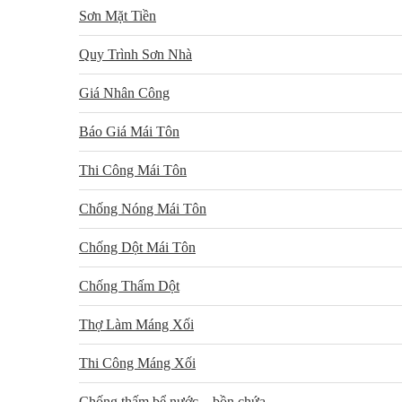
Sơn Mặt Tiền
Quy Trình Sơn Nhà
Giá Nhân Công
Báo Giá Mái Tôn
Thi Công Mái Tôn
Chống Nóng Mái Tôn
Chống Dột Mái Tôn
Chống Thấm Dột
Thợ Làm Máng Xối
Thi Công Máng Xối
Chống thấm bể nước – bồn chứa