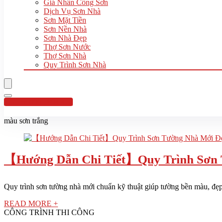
Giá Nhân Công Sơn
Dịch Vụ Sơn Nhà
Sơn Mặt Tiền
Sơn Nền Nhà
Sơn Nhà Đẹp
Thợ Sơn Nước
Thợ Sơn Nhà
Quy Trình Sơn Nhà
Hotline:0961 894 472
màu sơn trắng
【Hướng Dẫn Chi Tiết】Quy Trình Sơn 
Quy trình sơn tường nhà mới chuẩn kỹ thuật giúp tường bền màu, đẹp
READ MORE +
CÔNG TRÌNH THI CÔNG