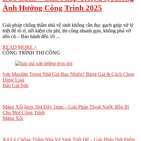
Ảnh Hưởng Công Trình 2025
Giải pháp chống thấm nhà vệ sinh không cần đục gạch giúp xử lý
triệt để rò rỉ, tiết kiệm chi phí, thi công nhanh gọn, không phá vỡ
nền cũ – Bảo hành đến 10 ...
READ MORE +
CÔNG TRÌNH THI CÔNG
Sơn Maxilite Trong Nhà Giá Bao Nhiêu? Bảng Giá & Cách Chọn
Đúng Loại
Báo Giá Sơn
Máng Xối Inox 304 Dày 1mm – Giải Pháp Thoát Nước Bền Bỉ
Cho Mọi Công Trình
Máng Xối
Xử Lý Chống Thấm Nhà Vệ Sinh Triệt Để – Giải Pháp Dứt Điểm