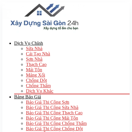
Dịch Vụ Chính
Sửa Nhà
Cải Tạo Nhà
Sơn Nhà
Thạch Cao
Mái Tôn
Máng Xối
Chống Dột
Chống Thấm
Dịch Vụ Khác
Bảng Báo Giá
Báo Giá Thi Công Sơn
Báo Giá Thi Công Sửa Nhà
Báo Giá Thi Công Thạch Cao
Báo Giá Thi Công Mái Tôn
Báo Giá Thi Công Chống Thấm
Báo Giá Thi Công Chống Dột