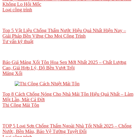
Không Lo Hôi Mốc
Loại công trình
Top 5 Vật Liệu Chống Thấm Nước Hiệu Quả Nhất Hiện Nay –
Giải Pháp Bền Vững Cho Mọi Công Trình
Tư vấn kỹ thuật
Báo Giá Máng Xối Tôn Hoa Sen Mới Nhất 2025 – Chất Lượng
Cao, Giá Hợp Lý, Độ Bền Vượt Trội
Máng Xối
Top 8 Cách Chống Nóng Cho Nhà Mái Tôn Hiệu Quả Nhất – Làm
Một Lần, Mát Cả Đời
Thi Công Mái Tôn
TOP 5 Loại Sơn Chống Thấm Ngoài Nhà Tốt Nhất 2025 – Chống
Nước, Bền Màu, Bảo Vệ Tường Tuyệt Đối
Loại công trình