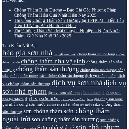
Bài viết mới
Chống Thấm Bình Dương – Báo Giá Các Phương Pháp
Chống Thấm Hiệu Quả Nhất Hiện Nay 2025
Thi Công Chống Thấm Sân Thượng tại TPHCM – Bền Lâu
Trên 10 Năm, Bảo Hành Dài Hạn
Thợ Chống Thấm Sàn Mái Chuyên Nghiệp – Ngăn Nước
Thấm, Giữ Nhà Khô Ráo 2025
Tìm Kiếm Nổi Bật
báo giá sơn nhà
chống thấm mái bê tông
báo giá sơn nước
chống
chống thấm nhà vệ sinh
chống thấm sàn sân
thấm mái tôn
chống thấm sân thượng
thượng
chống thấm sân thượng bằng
dịch
sika
chống thấm tường
cách chống thấm sân thượng
dịch vụ chống thấm
dịch vụ sơn nhà
dịch vụ
vụ chống thấm sân thượng
sơn nhà tphcm
dịch vụ sơn nhà trọn gói tại tphcm
dịch vụ sơn
dịch vụ sơn nước
nhà tại tphcm
giá công sơn nước
dịch vụ sơn nước tphcm
giá nhân công sơn nước
sika chống thấm
giá sơn nhà
giá thi công sơn nước
sơn chống thấm
sơn chống thấm
sân thượng
ngoài trời
sơn chống thấm sân thượng
sơn chống
sơn nhà tphcm
Sơn nhà giá rẻ
thấm tường
sơn nhà