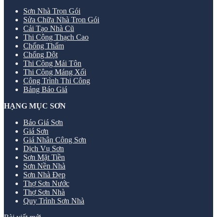
Sơn Nhà Trọn Gói
Sửa Chữa Nhà Trọn Gói
Cải Tạo Nhà Cũ
Thi Công Thạch Cao
Chống Thấm
Chống Dột
Thi Công Mái Tôn
Thi Công Máng Xối
Công Trình Thi Công
Bảng Báo Giá
HẠNG MỤC SƠN
Báo Giá Sơn
Giá Sơn
Giá Nhân Công Sơn
Dịch Vụ Sơn
Sơn Mặt Tiền
Sơn Nền Nhà
Sơn Nhà Đẹp
Thợ Sơn Nước
Thợ Sơn Nhà
Quy Trình Sơn Nhà