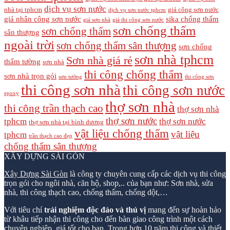
dịch vụ sơn nước
nhà tại tphcm
giá công sơn nước
dịch vụ sơn nước tphcm
giá nhân công sơn nước
sika chống thấm
giá sơn nhà
giá thi công sơn nước
sơn chống thấm
sơn chống thấm
sân thượng
ngoài trời
sơn chống thấm sân thượng
sơn chống
sơn nhà tphcm
Sơn nhà giá rẻ
thấm tường
sơn nhà
thi công chống thấm
sơn nhà trọn gói
sơn tường
thi công sơn
thi công sơn nhà
thi công sơn nước
epoxy
thợ sơn nhà
thi công trần thạch cao
thợ sơn nhà
thợ sơn nước
tphcm
thợ sơn nước
thợ sơn nhà tại bình dương
vật liệu chống thấm
vật liệu
tphcm
trần thạch cao đẹp
chống thấm sân thượng
XÂY DỰNG SÀI GÒN
Xây Dựng Sài Gòn
là công ty chuyên cung cấp các dịch vụ thi công
trọn gói cho ngôi nhà, căn hộ, shop,.. của bạn như: Sơn nhà, sửa
nhà, thi công thạch cao, chống thấm, chống dột,…
Với tiêu chí
trải nghiệm độc đáo và thú vị
mang đến sự hoàn hảo
từ khâu tiếp nhận thi công cho đến bàn giao công trình một cách
chuyên nghiệp, giá tốt cho bạn. Trong hơn 10 năm thi công và thiết