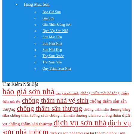
Hạng Mục Sơn
Báo Giá Sơn
Giá Sơn
Giá Nhân Công Sơn
Dịch Vụ Sơn Nhà
Sơn Mặt Tiền
Sơn Nền Nhà
Sơn Nhà Đẹp
Thợ Sơn Nước
Thợ Sơn Nhà
Quy Trình Sơn Nhà
Tìm Kiếm Nổi Bật
báo giá sơn nhà
chống thấm mái bê tông
báo giá sơn nước
chống
chống thấm nhà vệ sinh
chống thấm sàn sân
thấm mái tôn
chống thấm sân thượng
thượng
chống thấm sân thượng bằng
dịch
sika
chống thấm tường
cách chống thấm sân thượng
dịch vụ chống thấm
dịch vụ sơn nhà
dịch vụ
vụ chống thấm sân thượng
sơn nhà tphcm
dịch vụ sơn nhà trọn gói tại tphcm
dịch vụ sơn