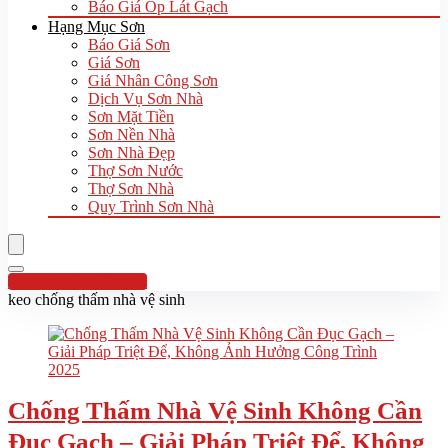
Báo Giá Ốp Lát Gạch
Hạng Mục Sơn
Báo Giá Sơn
Giá Sơn
Giá Nhân Công Sơn
Dịch Vụ Sơn Nhà
Sơn Mặt Tiền
Sơn Nền Nhà
Sơn Nhà Đẹp
Thợ Sơn Nước
Thợ Sơn Nhà
Quy Trình Sơn Nhà
Hotline:0961 894 472
keo chống thấm nhà vệ sinh
Chống Thấm Nhà Vệ Sinh Không Cần
Đục Gạch – Giải Pháp Triệt Để, Không