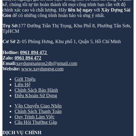
kế, chúng tôi tự tin hoàn thành tốt mọi công trình bạn cần với độ
chính xác cao và chất lượng. Hãy
liên hệ ngay
với
Xây Dựng Sài
Gòn
để có những công trình hoàn hảo và ưng ý nhất.
Trụ Sở:
177 Đường Trần Thị Trọng, Khu Phố 8, Phường Tân Sơn,
TpHCM
Cơ Sở 2:
05 Phùng Hưng, Khu phố 1, Quận 5, Hồ Chí Minh
Hotline:
0961 894 472
Zalo:
0961 894 472
Email:
xaydungsaigon24h@gmail.com
Website:
www.xaydungsg.com
Giới Thiệu
Liên Hệ
Chính Sách Bảo Hành
Điều Khoản Sử Dụng
Vận Chuyển Giao Nhận
Chính Sách Thanh Toán
Quy Trình Làm Việc
Câu Hỏi Thường Gặp
DỊCH VỤ CHÍNH