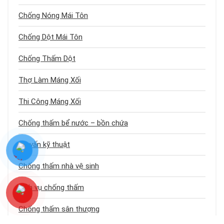
Chống Nóng Mái Tôn
Chống Dột Mái Tôn
Chống Thấm Dột
Thợ Làm Máng Xối
Thi Công Máng Xối
Chống thấm bể nước – bồn chứa
Tư vấn kỹ thuật
Chống thấm nhà vệ sinh
Dịch vụ chống thấm
Chống thấm sân thượng