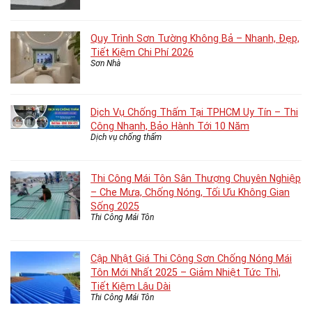
Quy Trình Sơn Tường Không Bả – Nhanh, Đẹp,
Tiết Kiệm Chi Phí 2026
Sơn Nhà
Dịch Vụ Chống Thấm Tại TPHCM Uy Tín – Thi
Công Nhanh, Bảo Hành Tới 10 Năm
Dịch vụ chống thấm
Thi Công Mái Tôn Sân Thượng Chuyên Nghiệp
– Che Mưa, Chống Nóng, Tối Ưu Không Gian
Sống 2025
Thi Công Mái Tôn
Cập Nhật Giá Thi Công Sơn Chống Nóng Mái
Tôn Mới Nhất 2025 – Giảm Nhiệt Tức Thì,
Tiết Kiệm Lâu Dài
Thi Công Mái Tôn