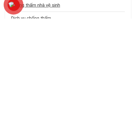
Chống thấm nhà vệ sinh
Dịch vụ chống thấm
Chống thấm sân thượng
Chống thấm trần nhà
Chống thấm nhà cũ
Loại công trình
Chống thấm tầng hầm
Bảng báo giá dịch vụ chống thấm
Chống thấm ban công – logia
Chống thấm khe hở – cổ ống
Chống thấm tường