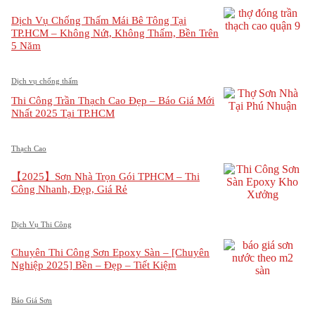
Dịch Vụ Chống Thấm Mái Bê Tông Tại
TP.HCM – Không Nứt, Không Thấm, Bền Trên
5 Năm
Dịch vụ chống thấm
Thi Công Trần Thạch Cao Đẹp – Báo Giá Mới
Nhất 2025 Tại TP.HCM
Thạch Cao
【2025】Sơn Nhà Trọn Gói TPHCM – Thi
Công Nhanh, Đẹp, Giá Rẻ
Dịch Vụ Thi Công
Chuyên Thi Công Sơn Epoxy Sàn – [Chuyên
Nghiệp 2025] Bền – Đẹp – Tiết Kiệm
Báo Giá Sơn