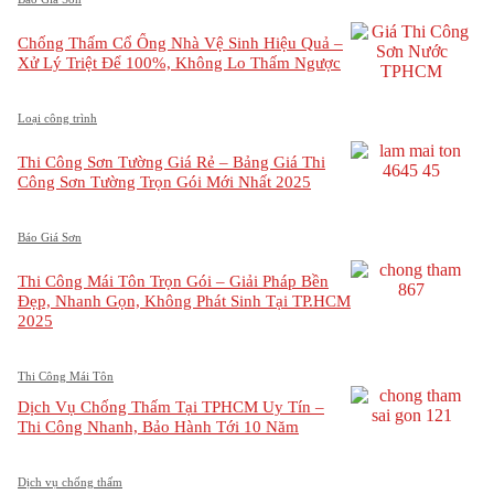
Chống Thấm Cổ Ống Nhà Vệ Sinh Hiệu Quả –
Xử Lý Triệt Để 100%, Không Lo Thấm Ngược
Loại công trình
Thi Công Sơn Tường Giá Rẻ – Bảng Giá Thi
Công Sơn Tường Trọn Gói Mới Nhất 2025
Báo Giá Sơn
Thi Công Mái Tôn Trọn Gói – Giải Pháp Bền
Đẹp, Nhanh Gọn, Không Phát Sinh Tại TP.HCM
2025
Thi Công Mái Tôn
Dịch Vụ Chống Thấm Tại TPHCM Uy Tín –
Thi Công Nhanh, Bảo Hành Tới 10 Năm
Dịch vụ chống thấm