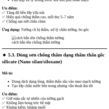
Ưu điểm:
✅ Tăng độ bền lớp vữa trát
✅ Hiệu quả chống thấm cao, tuổi thọ 5–7 năm
✅ Chống rạn nứt chân chim
Ứng dụng:
Tường cũ bị thấm, xử lý chân tường, bo góc
cách bắn tôn chống thấm tường
🔸
5.3. Dùng sơn chống thấm dạng thẩm thấu gốc
silicate (Nano silan/siloxane)
Mô tả:
Dung dịch dạng lỏng, thẩm thấu sâu vào mao mạch tường
Tạo lớp chắn nước bên trong nhưng vẫn thoát ẩm tốt
Ưu điểm:
✅ Giữ màu sắc tự nhiên của tường gạch
✅ Không làm bong tróc bề mặt
✅ Kháng kiềm, kháng muối