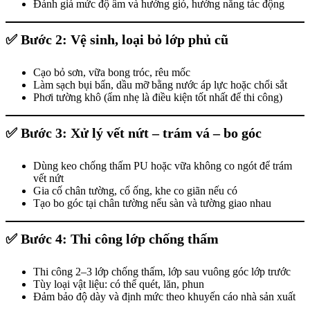
Đánh giá mức độ ẩm và hướng gió, hướng nắng tác động
✅
Bước 2: Vệ sinh, loại bỏ lớp phủ cũ
Cạo bỏ sơn, vữa bong tróc, rêu mốc
Làm sạch bụi bẩn, dầu mỡ bằng nước áp lực hoặc chổi sắt
Phơi tường khô (ẩm nhẹ là điều kiện tốt nhất để thi công)
✅
Bước 3: Xử lý vết nứt – trám vá – bo góc
Dùng keo chống thấm PU hoặc vữa không co ngót để trám
vết nứt
Gia cố chân tường, cổ ống, khe co giãn nếu có
Tạo bo góc tại chân tường nếu sàn và tường giao nhau
✅
Bước 4: Thi công lớp chống thấm
Thi công 2–3 lớp chống thấm, lớp sau vuông góc lớp trước
Tùy loại vật liệu: có thể quét, lăn, phun
Đảm bảo độ dày và định mức theo khuyến cáo nhà sản xuất