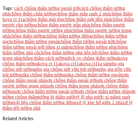
Tags:
cách chống thấm tường ngoài trời
cách chống thấm tường
nhà
chống thấm chân tường
chống thấm giáp ranh 2 nhà
chống thấm
kova ct 11a
chống thấm mái tôn
chống thấm mặt tiền nhà
chống thấm
ngược cho tường
chống thấm ngược trần nhà
chống thấm ngược
tường
chống thấm ngược tường nhà
chống thấm ngược tường trong
nhà
chống thấm tường
chống thấm tường đứng
chống thấm tường
gạch
chống thấm tường ngoài
chống thấm tường ngoài trời
chống
thấm tường ngoài trời bằng xi măng
chống thấm tường nhà
chống
thấm tường nhà cũ
chống thấm tường nhà liền kề
chống thấm tường
trong nhà
chống thấm vách tường
dịch vụ chống thấm tường
kova
chống thấm tường
kova ct 11a
kova ct11a
kova ct11a sàn
phụ gia
chống nứt tường
phụ gia chống nứt vữa trát tường
phụ gia trộn vữa
trát tường
sika chống thấm tường
sika chống thấm tường ngoài
sơn
chống thấm ngoài nhà
sơn chống thấm ngoài trời
sơn chống thấm
ngược tường trong nhà
sơn chống thấm trong nhà
sơn chống thấm
tường
sơn chống thấm tường ngoài trời
sơn chống thấm tường nhà
sơn
tường chống thấm
tường bị thấm nước
tỷ lệ pha nước xi măng quét
tường
vật liệu chống thấm tường đứng
xử lý khe hở giữa 2 nhà
xử lý
thấm dột tường nhà
Related Articles