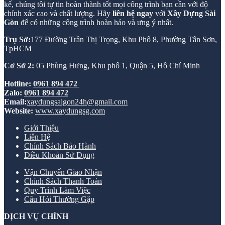
kế, chúng tôi tự tin hoàn thành tốt mọi công trình bạn cần với độ
chính xác cao và chất lượng. Hãy
liên hệ ngay
với
Xây Dựng Sài
Gòn
để có những công trình hoàn hảo và ưng ý nhất.
Trụ Sở:
177 Đường Trần Thị Trọng, Khu Phố 8, Phường Tân Sơn,
TpHCM
Cơ Sở 2:
05 Phùng Hưng, Khu phố 1, Quận 5, Hồ Chí Minh
Hotline:
0961 894 472
Zalo:
0961 894 472
Email:
xaydungsaigon24h@gmail.com
Website:
www.xaydungsg.com
Giới Thiệu
Liên Hệ
Chính Sách Bảo Hành
Điều Khoản Sử Dụng
Vận Chuyển Giao Nhận
Chính Sách Thanh Toán
Quy Trình Làm Việc
Câu Hỏi Thường Gặp
DỊCH VỤ CHÍNH