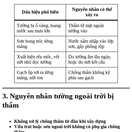
Nguyên nhân có thể
Dấu hiệu phổ biến
xảy ra
Tường bị ố vàng, loang
Thấm từ mặt ngoài
nước sau mưa lớn
tường vào
Sơn bong tróc từng
Nước xâm nhập vào lớp
mảng
sơn, gây phồng rộp
Xuất hiện rêu mốc, vết
Do tường ẩm lâu ngày,
nứt nhỏ dọc tường
hoặc do nứt kết cấu
Gạch ốp rơi ra từng
Chống thấm không kỹ
mảng, nứt ron
phía sau gạch
3. Nguyên nhân tường ngoài trời bị
thấm
Không xử lý chống thấm từ đầu khi xây dựng
Vữa trát hoặc sơn ngoài trời không có phụ gia chống
thấm