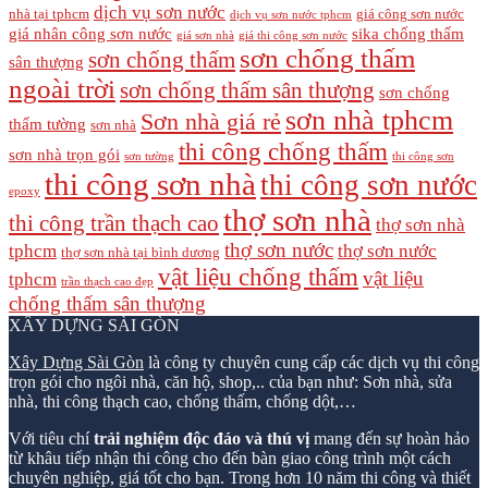
dịch vụ sơn nước
nhà tại tphcm
giá công sơn nước
dịch vụ sơn nước tphcm
giá nhân công sơn nước
sika chống thấm
giá sơn nhà
giá thi công sơn nước
sơn chống thấm
sơn chống thấm
sân thượng
ngoài trời
sơn chống thấm sân thượng
sơn chống
sơn nhà tphcm
Sơn nhà giá rẻ
thấm tường
sơn nhà
thi công chống thấm
sơn nhà trọn gói
sơn tường
thi công sơn
thi công sơn nhà
thi công sơn nước
epoxy
thợ sơn nhà
thi công trần thạch cao
thợ sơn nhà
thợ sơn nước
tphcm
thợ sơn nước
thợ sơn nhà tại bình dương
vật liệu chống thấm
vật liệu
tphcm
trần thạch cao đẹp
chống thấm sân thượng
XÂY DỰNG SÀI GÒN
Xây Dựng Sài Gòn
là công ty chuyên cung cấp các dịch vụ thi công
trọn gói cho ngôi nhà, căn hộ, shop,.. của bạn như: Sơn nhà, sửa
nhà, thi công thạch cao, chống thấm, chống dột,…
Với tiêu chí
trải nghiệm độc đáo và thú vị
mang đến sự hoàn hảo
từ khâu tiếp nhận thi công cho đến bàn giao công trình một cách
chuyên nghiệp, giá tốt cho bạn. Trong hơn 10 năm thi công và thiết