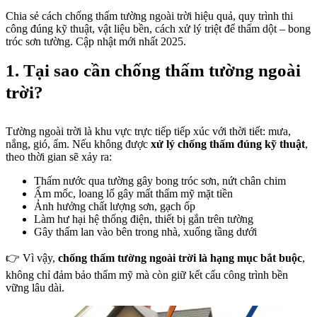
Chia sẻ cách chống thấm tường ngoài trời hiệu quả, quy trình thi
công đúng kỹ thuật, vật liệu bền, cách xử lý triệt để thấm dột – bong
tróc sơn tường. Cập nhật mới nhất 2025.
1. Tại sao cần chống thấm tường ngoài
trời?
Tường ngoài trời là khu vực trực tiếp tiếp xúc với thời tiết: mưa,
nắng, gió, ẩm. Nếu không được
xử lý chống thấm đúng kỹ thuật
,
theo thời gian sẽ xảy ra:
Thấm nước qua tường gây bong tróc sơn, nứt chân chim
Ẩm mốc, loang lổ gây mất thẩm mỹ mặt tiền
Ảnh hưởng chất lượng sơn, gạch ốp
Làm hư hại hệ thống điện, thiết bị gắn trên tường
Gây thấm lan vào bên trong nhà, xuống tầng dưới
👉 Vì vậy,
chống thấm tường ngoài trời là hạng mục bắt buộc
,
không chỉ đảm bảo thẩm mỹ mà còn giữ kết cấu công trình bền
vững lâu dài.