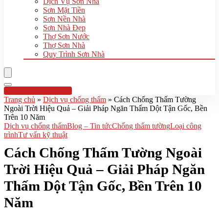
Dịch Vụ Sơn Nhà
Sơn Mặt Tiền
Sơn Nền Nhà
Sơn Nhà Đẹp
Thợ Sơn Nước
Thợ Sơn Nhà
Quy Trình Sơn Nhà
Hotline:0961 894 472
Trang chủ
»
Dịch vụ chống thấm
»
Cách Chống Thấm Tường
Ngoài Trời Hiệu Quả – Giải Pháp Ngăn Thấm Dột Tận Gốc, Bền
Trên 10 Năm
Dịch vụ chống thấm
Blog – Tin tức
Chống thấm tường
Loại công
trình
Tư vấn kỹ thuật
Cách Chống Thấm Tường Ngoài
Trời Hiệu Quả – Giải Pháp Ngăn
Thấm Dột Tận Gốc, Bền Trên 10
Năm