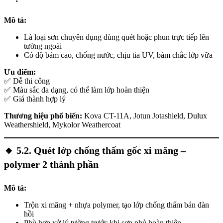
Mô tả:
Là loại sơn chuyên dụng dùng quét hoặc phun trực tiếp lên
tường ngoài
Có độ bám cao, chống nước, chịu tia UV, bám chắc lớp vữa
Ưu điểm:
✅ Dễ thi công
✅ Màu sắc đa dạng, có thể làm lớp hoàn thiện
✅ Giá thành hợp lý
Thương hiệu phổ biến:
Kova CT-11A, Jotun Jotashield, Dulux
Weathershield, Mykolor Weathercoat
🔸
5.2. Quét lớp chống thấm gốc xi măng –
polymer 2 thành phần
Mô tả:
Trộn xi măng + nhựa polymer, tạo lớp chống thấm bán đàn
hồi
Phù hợp xử lý tường trước khi sơn phủ hoàn thiện