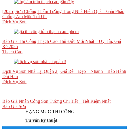
[2025] Sơn Chống Thấm Tường Trong Nhà Hiệu Quả – Giải Pháp
Chống Ẩm Mốc Tối Ưu
Dịch Vụ Sơn
Báo Giá Thi Công Thạch Cao Thủ Đức Mới Nhất – Uy Tín, Giá
Rẻ 2025
Thạch Cao
Dịch Vụ Sơn Nhà Tại Quận 2 | Giá Rẻ – Đẹp – Nhanh – Bảo Hành
Dài Hạn
Dịch Vụ Sơn
Báo Giá Nhân Công Sơn Tường Chi Tiết – Tiết Kiệm Nhất
Báo Giá Sơn
HẠNG MỤC THI CÔNG
Tư vấn kỹ thuật