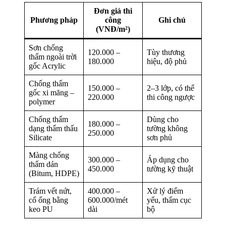
Đơn giá thi
Phương pháp
công
Ghi chú
(VNĐ/m²)
Sơn chống
120.000 –
Tùy thương
thấm ngoài trời
180.000
hiệu, độ phủ
gốc Acrylic
Chống thấm
150.000 –
2–3 lớp, có thể
gốc xi măng –
220.000
thi công ngược
polymer
Chống thấm
Dùng cho
180.000 –
dạng thẩm thấu
tường không
250.000
Silicate
sơn phủ
Màng chống
300.000 –
Áp dụng cho
thấm dán
450.000
tường kỹ thuật
(Bitum, HDPE)
Trám vết nứt,
400.000 –
Xử lý điểm
cổ ống bằng
600.000/mét
yếu, thấm cục
keo PU
dài
bộ