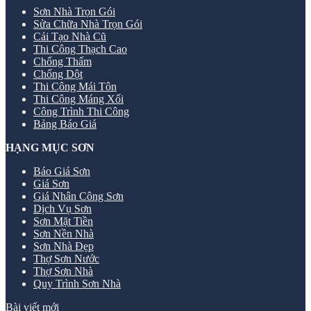
Sơn Nhà Trọn Gói
Sửa Chữa Nhà Trọn Gói
Cải Tạo Nhà Cũ
Thi Công Thạch Cao
Chống Thấm
Chống Dột
Thi Công Mái Tôn
Thi Công Máng Xối
Công Trình Thi Công
Bảng Báo Giá
HẠNG MỤC SƠN
Báo Giá Sơn
Giá Sơn
Giá Nhân Công Sơn
Dịch Vụ Sơn
Sơn Mặt Tiền
Sơn Nền Nhà
Sơn Nhà Đẹp
Thợ Sơn Nước
Thợ Sơn Nhà
Quy Trình Sơn Nhà
Bài viết mới