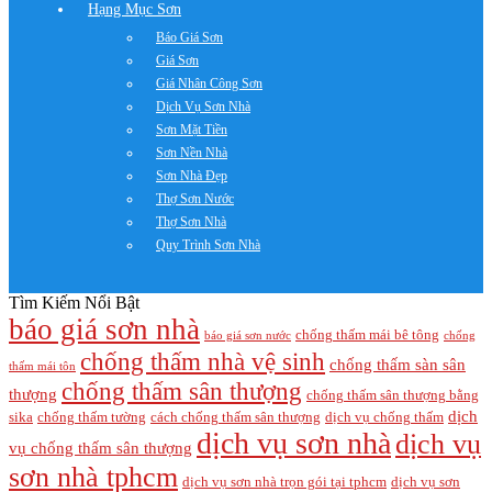
Hạng Mục Sơn
Báo Giá Sơn
Giá Sơn
Giá Nhân Công Sơn
Dịch Vụ Sơn Nhà
Sơn Mặt Tiền
Sơn Nền Nhà
Sơn Nhà Đẹp
Thợ Sơn Nước
Thợ Sơn Nhà
Quy Trình Sơn Nhà
Tìm Kiếm Nổi Bật
báo giá sơn nhà
chống thấm mái bê tông
báo giá sơn nước
chống
chống thấm nhà vệ sinh
chống thấm sàn sân
thấm mái tôn
chống thấm sân thượng
thượng
chống thấm sân thượng bằng
dịch
sika
chống thấm tường
cách chống thấm sân thượng
dịch vụ chống thấm
dịch vụ sơn nhà
dịch vụ
vụ chống thấm sân thượng
sơn nhà tphcm
dịch vụ sơn nhà trọn gói tại tphcm
dịch vụ sơn