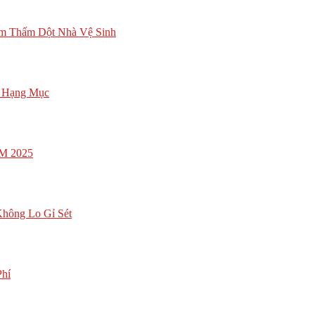
ểm Thấm Dột Nhà Vệ Sinh
g Hạng Mục
CM 2025
hông Lo Gỉ Sét
Phí