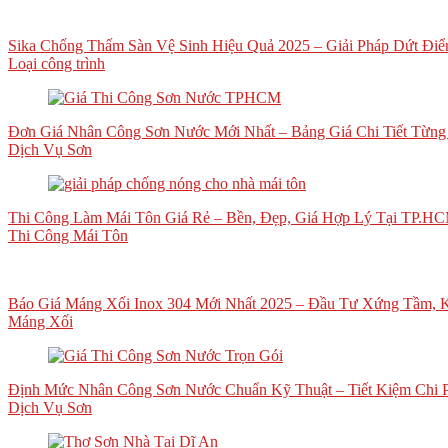
Sika Chống Thấm Sàn Vệ Sinh Hiệu Quả 2025 – Giải Pháp Dứt Đi
Loại công trình
Đơn Giá Nhân Công Sơn Nước Mới Nhất – Bảng Giá Chi Tiết Từn
Dịch Vụ Sơn
Thi Công Làm Mái Tôn Giá Rẻ – Bền, Đẹp, Giá Hợp Lý Tại TP.H
Thi Công Mái Tôn
Báo Giá Máng Xối Inox 304 Mới Nhất 2025 – Đầu Tư Xứng Tầm, K
Máng Xối
Định Mức Nhân Công Sơn Nước Chuẩn Kỹ Thuật – Tiết Kiệm Chi 
Dịch Vụ Sơn