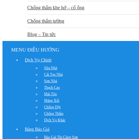
Chống thấm khe hở – cổ ống
Chống thấm tường
Blog – Tin tức
MENU ĐIỀU HƯỚNG
Dịch Vụ Chính
Sửa Nhà
Cải Tạo Nhà
Sơn Nhà
Thạch Cao
Mái Tôn
Máng Xối
Chống Dột
Chống Thấm
Dịch Vụ Khác
Bảng Báo Giá
Báo Giá Thi Công Sơn