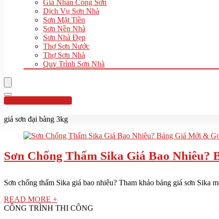
Giá Nhân Công Sơn
Dịch Vụ Sơn Nhà
Sơn Mặt Tiền
Sơn Nền Nhà
Sơn Nhà Đẹp
Thợ Sơn Nước
Thợ Sơn Nhà
Quy Trình Sơn Nhà
Hotline:0961 894 472
giá sơn đại bàng 3kg
Sơn Chống Thấm Sika Giá Bao Nhiêu? 
Sơn chống thấm Sika giá bao nhiêu? Tham khảo bảng giá sơn Sika mới
READ MORE +
CÔNG TRÌNH THI CÔNG