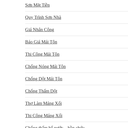
Sơn Mặt Tiền
Quy Trình Sơn Nhà
Giá Nhân Công
Báo Giá Mái Tôn
Thi Công Mái Tôn
Chống Nóng Mái Tôn
Chống Dột Mái Tôn
Chống Thấm Dột
Thợ Làm Máng Xối
Thi Công Máng Xối
Chống thấm bể nước – bồn chứa