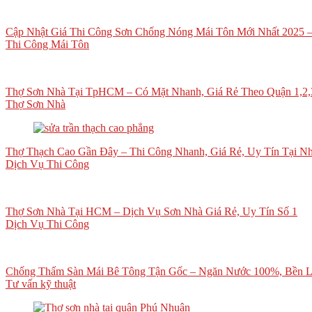
Cập Nhật Giá Thi Công Sơn Chống Nóng Mái Tôn Mới Nhất 2025 – 
Thi Công Mái Tôn
Thợ Sơn Nhà Tại TpHCM – Có Mặt Nhanh, Giá Rẻ Theo Quận 1,2
Thợ Sơn Nhà
Thợ Thạch Cao Gần Đây – Thi Công Nhanh, Giá Rẻ, Uy Tín Tại Nh
Dịch Vụ Thi Công
Thợ Sơn Nhà Tại HCM – Dịch Vụ Sơn Nhà Giá Rẻ, Uy Tín Số 1
Dịch Vụ Thi Công
Chống Thấm Sàn Mái Bê Tông Tận Gốc – Ngăn Nước 100%, Bền 
Tư vấn kỹ thuật