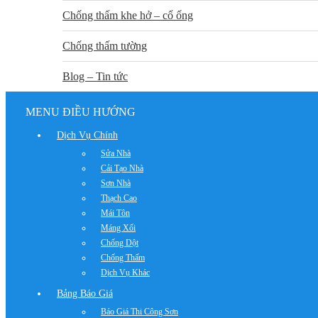
Chống thấm khe hở – cổ ống
Chống thấm tường
Blog – Tin tức
MENU ĐIỀU HƯỚNG
Dịch Vụ Chính
Sửa Nhà
Cải Tạo Nhà
Sơn Nhà
Thạch Cao
Mái Tôn
Máng Xối
Chống Dột
Chống Thấm
Dịch Vụ Khác
Bảng Báo Giá
Báo Giá Thi Công Sơn