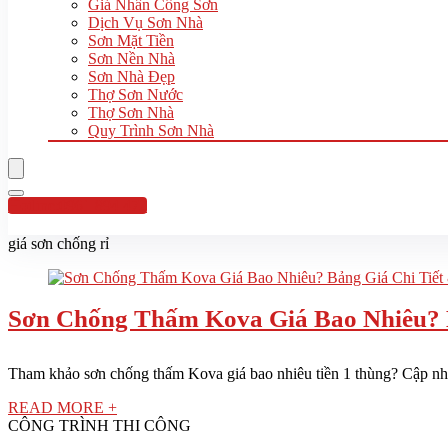
Giá Nhân Công Sơn
Dịch Vụ Sơn Nhà
Sơn Mặt Tiền
Sơn Nền Nhà
Sơn Nhà Đẹp
Thợ Sơn Nước
Thợ Sơn Nhà
Quy Trình Sơn Nhà
Hotline:0961 894 472
giá sơn chống rỉ
Sơn Chống Thấm Kova Giá Bao Nhiêu? 
Tham khảo sơn chống thấm Kova giá bao nhiêu tiền 1 thùng? Cập nhật
READ MORE +
CÔNG TRÌNH THI CÔNG