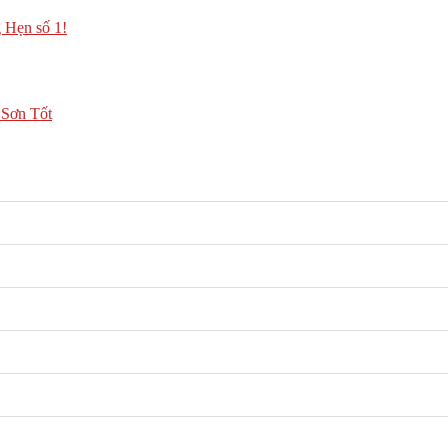
Hẹn số 1!
 Sơn Tốt