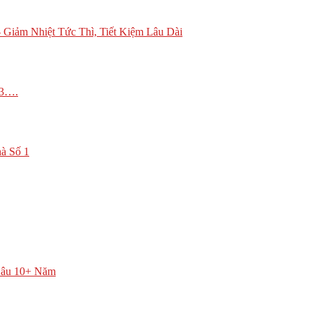
Giảm Nhiệt Tức Thì, Tiết Kiệm Lâu Dài
,3….
à Số 1
Lâu 10+ Năm