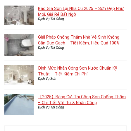
Báo Giá Sơn Lại Nhà Cũ 2025 – Sơn Đẹp Như
Mới, Giá Rẻ Bất Ngờ
Dịch Vụ Thi Công
Giải Pháp Chống Thấm Nhà Vệ Sinh Không
Cần Đục Gạch – Tiết Kiệm, Hiệu Quả 100%
Dịch Vụ Thi Công
Định Mức Nhân Công Sơn Nước Chuẩn Kỹ
Thuật – Tiết Kiệm Chi Phí
Dịch Vụ Sơn
【2025】Bảng Giá Thi Công Sơn Chống Thấm
– Chi Tiết Vật Tư & Nhân Công
Dịch Vụ Thi Công