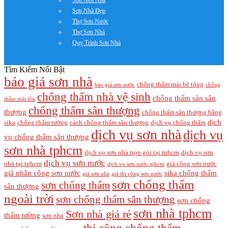
Sơn Nền Nhà
Sơn Nhà Đẹp
Thợ Sơn Nước
Thợ Sơn Nhà
Quy Trình Sơn Nhà
Tìm Kiếm Nổi Bật
báo giá sơn nhà
chống thấm mái bê tông
báo giá sơn nước
chống
chống thấm nhà vệ sinh
chống thấm sàn sân
thấm mái tôn
chống thấm sân thượng
thượng
chống thấm sân thượng bằng
dịch
sika
chống thấm tường
cách chống thấm sân thượng
dịch vụ chống thấm
dịch vụ sơn nhà
dịch vụ
vụ chống thấm sân thượng
sơn nhà tphcm
dịch vụ sơn nhà trọn gói tại tphcm
dịch vụ sơn
dịch vụ sơn nước
nhà tại tphcm
giá công sơn nước
dịch vụ sơn nước tphcm
giá nhân công sơn nước
sika chống thấm
giá sơn nhà
giá thi công sơn nước
sơn chống thấm
sơn chống thấm
sân thượng
ngoài trời
sơn chống thấm sân thượng
sơn chống
sơn nhà tphcm
Sơn nhà giá rẻ
thấm tường
sơn nhà