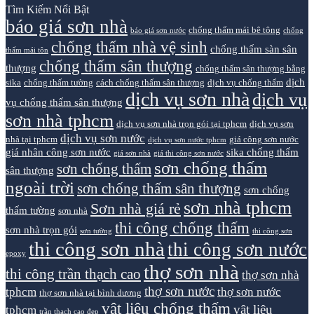
Tìm Kiếm Nổi Bật
báo giá sơn nhà
chống thấm mái bê tông
báo giá sơn nước
chống
chống thấm nhà vệ sinh
chống thấm sàn sân
thấm mái tôn
chống thấm sân thượng
thượng
chống thấm sân thượng bằng
dịch
sika
chống thấm tường
cách chống thấm sân thượng
dịch vụ chống thấm
dịch vụ sơn nhà
dịch vụ
vụ chống thấm sân thượng
sơn nhà tphcm
dịch vụ sơn nhà trọn gói tại tphcm
dịch vụ sơn
dịch vụ sơn nước
nhà tại tphcm
giá công sơn nước
dịch vụ sơn nước tphcm
giá nhân công sơn nước
sika chống thấm
giá sơn nhà
giá thi công sơn nước
sơn chống thấm
sơn chống thấm
sân thượng
ngoài trời
sơn chống thấm sân thượng
sơn chống
sơn nhà tphcm
Sơn nhà giá rẻ
thấm tường
sơn nhà
thi công chống thấm
sơn nhà trọn gói
sơn tường
thi công sơn
thi công sơn nhà
thi công sơn nước
epoxy
thợ sơn nhà
thi công trần thạch cao
thợ sơn nhà
thợ sơn nước
tphcm
thợ sơn nước
thợ sơn nhà tại bình dương
vật liệu chống thấm
vật liệu
tphcm
trần thạch cao đẹp