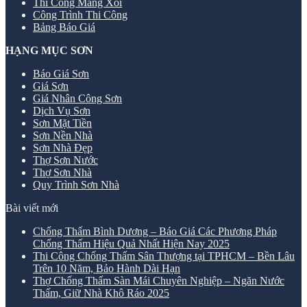
Thi Công Máng Xối
Công Trình Thi Công
Bảng Báo Giá
HẠNG MỤC SƠN
Báo Giá Sơn
Giá Sơn
Giá Nhân Công Sơn
Dịch Vụ Sơn
Sơn Mặt Tiền
Sơn Nền Nhà
Sơn Nhà Đẹp
Thợ Sơn Nước
Thợ Sơn Nhà
Quy Trình Sơn Nhà
Bài viết mới
Chống Thấm Bình Dương – Báo Giá Các Phương Pháp
Chống Thấm Hiệu Quả Nhất Hiện Nay 2025
Thi Công Chống Thấm Sân Thượng tại TPHCM – Bền Lâu
Trên 10 Năm, Bảo Hành Dài Hạn
Thợ Chống Thấm Sàn Mái Chuyên Nghiệp – Ngăn Nước
Thấm, Giữ Nhà Khô Ráo 2025