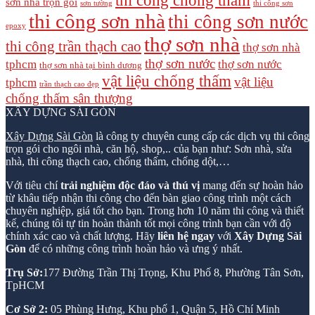
thi công chống thấm
sơn nhà trọn gói
sơn tường
thi công sơn
thi công sơn nhà
thi công sơn nước
epoxy
thợ sơn nhà
thi công trần thạch cao
thợ sơn nhà
thợ sơn nước
tphcm
thợ sơn nước
thợ sơn nhà tại bình dương
vật liệu chống thấm
vật liệu
tphcm
trần thạch cao đẹp
chống thấm sân thượng
XÂY DỰNG SÀI GÒN
Xây Dựng Sài Gòn
là công ty chuyên cung cấp các dịch vụ thi công
trọn gói cho ngôi nhà, căn hộ, shop,.. của bạn như: Sơn nhà, sửa
nhà, thi công thạch cao, chống thấm, chống dột,…
Với tiêu chí
trải nghiệm độc đáo và thú vị
mang đến sự hoàn hảo
từ khâu tiếp nhận thi công cho đến bàn giao công trình một cách
chuyên nghiệp, giá tốt cho bạn. Trong hơn 10 năm thi công và thiết
kế, chúng tôi tự tin hoàn thành tốt mọi công trình bạn cần với độ
chính xác cao và chất lượng. Hãy
liên hệ ngay
với
Xây Dựng Sài
Gòn
để có những công trình hoàn hảo và ưng ý nhất.
Trụ Sở:
177 Đường Trần Thị Trọng, Khu Phố 8, Phường Tân Sơn,
TpHCM
Cơ Sở 2:
05 Phùng Hưng, Khu phố 1, Quận 5, Hồ Chí Minh