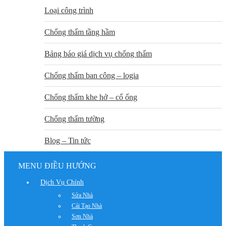
Loại công trình
Chống thấm tầng hầm
Bảng báo giá dịch vụ chống thấm
Chống thấm ban công – logia
Chống thấm khe hở – cổ ống
Chống thấm tường
Blog – Tin tức
MENU ĐIỀU HƯỚNG
Dịch Vụ Chính
Sửa Nhà
Cải Tạo Nhà
Sơn Nhà