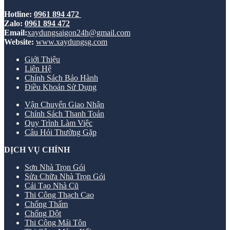
Hotline:
0961 894 472
Zalo:
0961 894 472
Email:
xaydungsaigon24h@gmail.com
Website:
www.xaydungsg.com
Giới Thiệu
Liên Hệ
Chính Sách Bảo Hành
Điều Khoản Sử Dụng
Vận Chuyển Giao Nhận
Chính Sách Thanh Toán
Quy Trình Làm Việc
Câu Hỏi Thường Gặp
DỊCH VỤ CHÍNH
Sơn Nhà Trọn Gói
Sửa Chữa Nhà Trọn Gói
Cải Tạo Nhà Cũ
Thi Công Thạch Cao
Chống Thấm
Chống Dột
Thi Công Mái Tôn