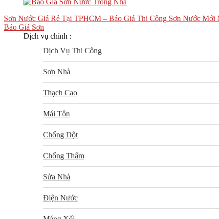
Sơn Nước Giá Rẻ Tại TPHCM – Báo Giá Thi Công Sơn Nước Mới 
Báo Giá Sơn
Dịch vụ chính :
Dịch Vụ Thi Công
Sơn Nhà
Thạch Cao
Mái Tôn
Chống Dột
Chống Thấm
Sửa Nhà
Điện Nước
Máng Xối