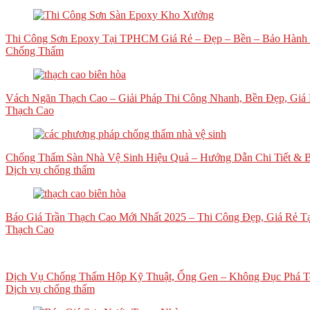
Thi Công Sơn Epoxy Tại TPHCM Giá Rẻ – Đẹp – Bền – Bảo Hành
Chống Thấm
Vách Ngăn Thạch Cao – Giải Pháp Thi Công Nhanh, Bền Đẹp, Gi
Thạch Cao
Chống Thấm Sàn Nhà Vệ Sinh Hiệu Quả – Hướng Dẫn Chi Tiết & B
Dịch vụ chống thấm
Báo Giá Trần Thạch Cao Mới Nhất 2025 – Thi Công Đẹp, Giá Rẻ 
Thạch Cao
Dịch Vụ Chống Thấm Hộp Kỹ Thuật, Ống Gen – Không Đục Phá T
Dịch vụ chống thấm