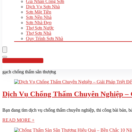
Giá Nhân Công Sơn
Dịch Vụ Sơn Nhà
Sơn Mặt Tiền
Sơn Nền Nhà
Sơn Nhà Đẹp
Thợ Sơn Nước
Thợ Sơn Nhà
Quy Trình Sơn Nhà
Hotline:0961 894 472
gạch chống thấm sân thượng
Dịch Vụ Chống Thấm Chuyên Nghiệp – G
Bạn đang tìm dịch vụ chống thấm chuyên nghiệp, thi công bài bản, bảo
READ MORE +