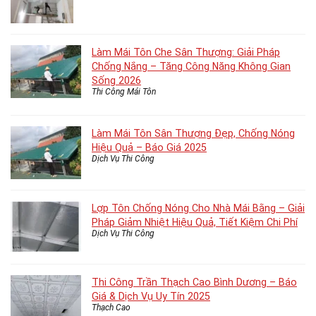
Làm Mái Tôn Che Sân Thượng: Giải Pháp
Chống Nắng – Tăng Công Năng Không Gian
Sống 2026
Thi Công Mái Tôn
Làm Mái Tôn Sân Thượng Đẹp, Chống Nóng
Hiệu Quả – Báo Giá 2025
Dịch Vụ Thi Công
Lợp Tôn Chống Nóng Cho Nhà Mái Bằng – Giải
Pháp Giảm Nhiệt Hiệu Quả, Tiết Kiệm Chi Phí
Dịch Vụ Thi Công
Thi Công Trần Thạch Cao Bình Dương – Báo
Giá & Dịch Vụ Uy Tín 2025
Thạch Cao