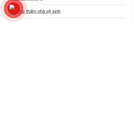
Chống thấm nhà vệ sinh
Dịch vụ chống thấm
Chống thấm sân thượng
Chống thấm trần nhà
Chống thấm nhà cũ
Loại công trình
Chống thấm tầng hầm
Bảng báo giá dịch vụ chống thấm
Chống thấm ban công – logia
Chống thấm khe hở – cổ ống