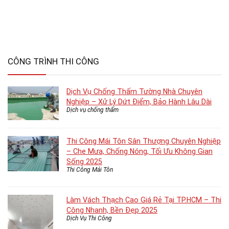
CÔNG TRÌNH THI CÔNG
Dịch Vụ Chống Thấm Tường Nhà Chuyên
Nghiệp – Xử Lý Dứt Điểm, Bảo Hành Lâu Dài
Dịch vụ chống thấm
Thi Công Mái Tôn Sân Thượng Chuyên Nghiệp
– Che Mưa, Chống Nóng, Tối Ưu Không Gian
Sống 2025
Thi Công Mái Tôn
Làm Vách Thạch Cao Giá Rẻ Tại TP.HCM – Thi
Công Nhanh, Bền Đẹp 2025
Dịch Vụ Thi Công