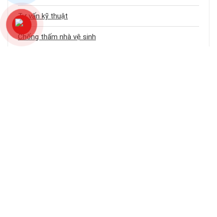
Tư vấn kỹ thuật
Chống thấm nhà vệ sinh
Dịch vụ chống thấm
Chống thấm sân thượng
Chống thấm trần nhà
Chống thấm nhà cũ
Loại công trình
Chống thấm tầng hầm
Bảng báo giá dịch vụ chống thấm
Chống thấm ban công – logia