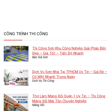
CÔNG TRÌNH THI CÔNG
Thi Công Sơn Khu Công Nghiệp Giải Pháp Bền
Đẹp – Giá Tốt – Tiến Độ Nhanh
Báo Giá Sơn
Dịch Vụ Sơn Nhà Tại TPHCM Uy Tín – Giá Rẻ –
Có Mặt Nhanh Trong Ngày
Dịch Vụ Thi Công
Thợ Làm Máng Xối Quận 1 Uy Tín – Thi Công
Máng Xối Mái Tôn Chuyên Nghiệp
Máng Xối