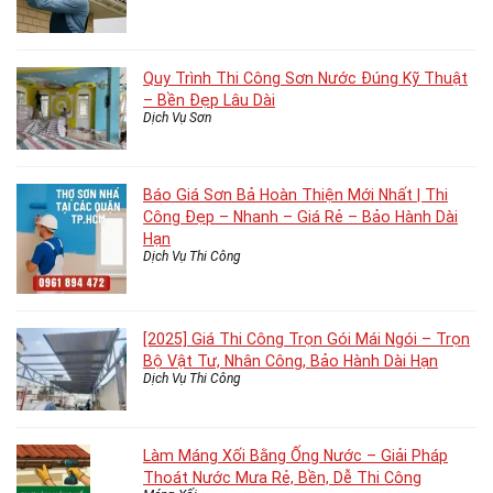
Quy Trình Thi Công Sơn Nước Đúng Kỹ Thuật
– Bền Đẹp Lâu Dài
Dịch Vụ Sơn
Báo Giá Sơn Bả Hoàn Thiện Mới Nhất | Thi
Công Đẹp – Nhanh – Giá Rẻ – Bảo Hành Dài
Hạn
Dịch Vụ Thi Công
[2025] Giá Thi Công Trọn Gói Mái Ngói – Trọn
Bộ Vật Tư, Nhân Công, Bảo Hành Dài Hạn
Dịch Vụ Thi Công
Làm Máng Xối Bằng Ống Nước – Giải Pháp
Thoát Nước Mưa Rẻ, Bền, Dễ Thi Công