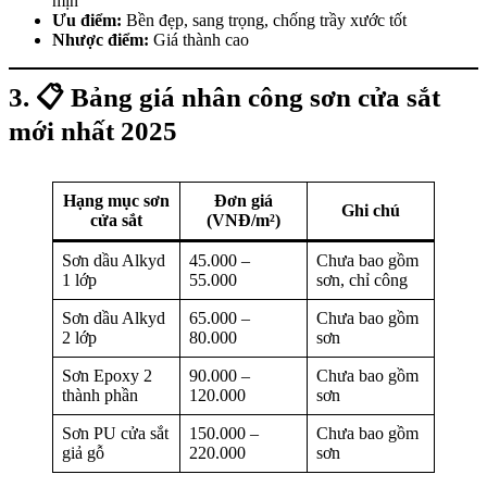
mịn
Ưu điểm:
Bền đẹp, sang trọng, chống trầy xước tốt
Nhược điểm:
Giá thành cao
3. 📋
Bảng giá nhân công sơn cửa sắt
mới nhất 2025
Hạng mục sơn
Đơn giá
Ghi chú
cửa sắt
(VNĐ/m²)
Sơn dầu Alkyd
45.000 –
Chưa bao gồm
1 lớp
55.000
sơn, chỉ công
Sơn dầu Alkyd
65.000 –
Chưa bao gồm
2 lớp
80.000
sơn
Sơn Epoxy 2
90.000 –
Chưa bao gồm
thành phần
120.000
sơn
Sơn PU cửa sắt
150.000 –
Chưa bao gồm
giả gỗ
220.000
sơn