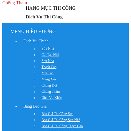
Chống Thấm
HẠNG MỤC THI CÔNG
Dịch Vụ Thi Công
MENU ĐIỀU HƯỚNG
Dịch Vụ Chính
Sửa Nhà
Cải Tạo Nhà
Sơn Nhà
Thạch Cao
Mái Tôn
Máng Xối
Chống Dột
Chống Thấm
Dịch Vụ Khác
Bảng Báo Giá
Báo Giá Thi Công Sơn
Báo Giá Thi Công Sửa Nhà
Báo Giá Thi Công Thạch Cao