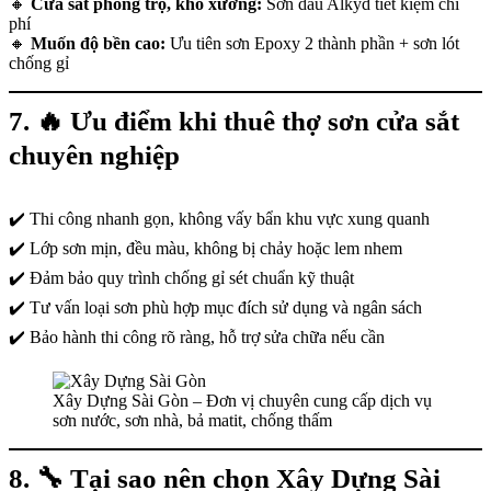
🔸
Cửa sắt phòng trọ, kho xưởng:
Sơn dầu Alkyd tiết kiệm chi
phí
🔸
Muốn độ bền cao:
Ưu tiên sơn Epoxy 2 thành phần + sơn lót
chống gỉ
7. 🔥
Ưu điểm khi thuê thợ sơn cửa sắt
chuyên nghiệp
✔️ Thi công nhanh gọn, không vấy bẩn khu vực xung quanh
✔️ Lớp sơn mịn, đều màu, không bị chảy hoặc lem nhem
✔️ Đảm bảo quy trình chống gỉ sét chuẩn kỹ thuật
✔️ Tư vấn loại sơn phù hợp mục đích sử dụng và ngân sách
✔️ Bảo hành thi công rõ ràng, hỗ trợ sửa chữa nếu cần
Xây Dựng Sài Gòn – Đơn vị chuyên cung cấp dịch vụ
sơn nước, sơn nhà, bả matit, chống thấm
8. 🔧
Tại sao nên chọn Xây Dựng Sài