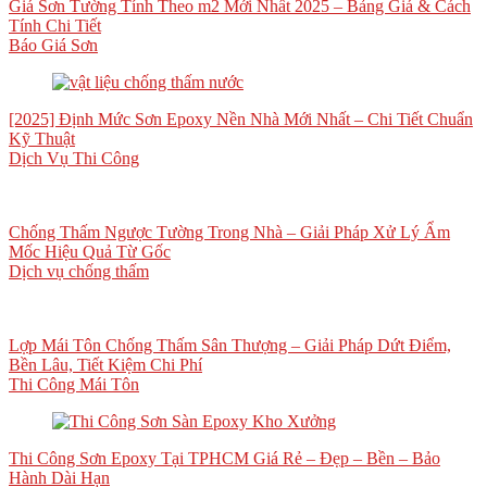
Giá Sơn Tường Tính Theo m2 Mới Nhất 2025 – Bảng Giá & Cách
Tính Chi Tiết
Báo Giá Sơn
[2025] Định Mức Sơn Epoxy Nền Nhà Mới Nhất – Chi Tiết Chuẩn
Kỹ Thuật
Dịch Vụ Thi Công
Chống Thấm Ngược Tường Trong Nhà – Giải Pháp Xử Lý Ẩm
Mốc Hiệu Quả Từ Gốc
Dịch vụ chống thấm
Lợp Mái Tôn Chống Thấm Sân Thượng – Giải Pháp Dứt Điểm,
Bền Lâu, Tiết Kiệm Chi Phí
Thi Công Mái Tôn
Thi Công Sơn Epoxy Tại TPHCM Giá Rẻ – Đẹp – Bền – Bảo
Hành Dài Hạn