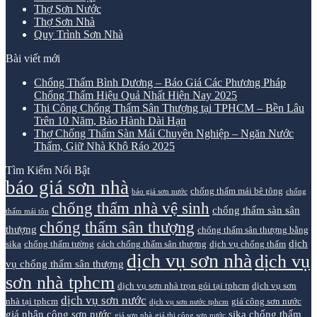
Thợ Sơn Nước
Thợ Sơn Nhà
Quy Trình Sơn Nhà
Bài viết mới
Chống Thấm Bình Dương – Báo Giá Các Phương Pháp
Chống Thấm Hiệu Quả Nhất Hiện Nay 2025
Thi Công Chống Thấm Sân Thượng tại TPHCM – Bền Lâu
Trên 10 Năm, Bảo Hành Dài Hạn
Thợ Chống Thấm Sàn Mái Chuyên Nghiệp – Ngăn Nước
Thấm, Giữ Nhà Khô Ráo 2025
Tìm Kiếm Nổi Bật
báo giá sơn nhà
chống thấm mái bê tông
báo giá sơn nước
chống
chống thấm nhà vệ sinh
chống thấm sàn sân
thấm mái tôn
chống thấm sân thượng
thượng
chống thấm sân thượng bằng
dịch
sika
chống thấm tường
cách chống thấm sân thượng
dịch vụ chống thấm
dịch vụ sơn nhà
dịch vụ
vụ chống thấm sân thượng
sơn nhà tphcm
dịch vụ sơn nhà trọn gói tại tphcm
dịch vụ sơn
dịch vụ sơn nước
nhà tại tphcm
giá công sơn nước
dịch vụ sơn nước tphcm
giá nhân công sơn nước
sika chống thấm
giá sơn nhà
giá thi công sơn nước