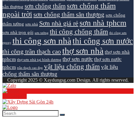
sơn chống thấm
sơn chống thấm
sân thượng
ngoài trời
sơn chống thấm sân thượng
sơn chống
sơn nhà tphcm
Sơn nhà giá rẻ
thấm tường
sơn nhà
thi công chống thấm
sơn nhà trọn gói
sơn tường
thi công sơn
thi công sơn nhà
thi công sơn nước
epoxy
thợ sơn nhà
thi công trần thạch cao
thợ sơn nhà
thợ sơn nước
tphcm
thợ sơn nước
thợ sơn nhà tại bình dương
vật liệu chống thấm
vật liệu
tphcm
trần thạch cao đẹp
chống thấm sân thượng
Copyright 2025 © Xaydungsg.com Design. All rights reserved.
0961894472