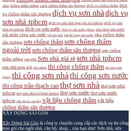
chống thấm sân thượng bằng
dịch
sika
chống thấm tường
cách chống thấm sân thượng
dịch vụ chống thấm
dịch vụ sơn nhà
dịch vụ
vụ chống thấm sân thượng
sơn nhà tphcm
dịch vụ sơn nhà trọn gói tại tphcm
dịch vụ sơn
dịch vụ sơn nước
nhà tại tphcm
giá công sơn nước
dịch vụ sơn nước tphcm
giá nhân công sơn nước
sika chống thấm
giá sơn nhà
giá thi công sơn nước
sơn chống thấm
sơn chống thấm
sân thượng
ngoài trời
sơn chống thấm sân thượng
sơn chống
sơn nhà tphcm
Sơn nhà giá rẻ
thấm tường
sơn nhà
thi công chống thấm
sơn nhà trọn gói
sơn tường
thi công sơn
thi công sơn nhà
thi công sơn nước
epoxy
thợ sơn nhà
thi công trần thạch cao
thợ sơn nhà
thợ sơn nước
tphcm
thợ sơn nước
thợ sơn nhà tại bình dương
vật liệu chống thấm
vật liệu
tphcm
trần thạch cao đẹp
chống thấm sân thượng
XÂY DỰNG SÀI GÒN
Xây Dựng Sài Gòn
là công ty chuyên cung cấp các dịch vụ thi công
trọn gói cho ngôi nhà, căn hộ, shop,.. của bạn như: Sơn nhà, sửa