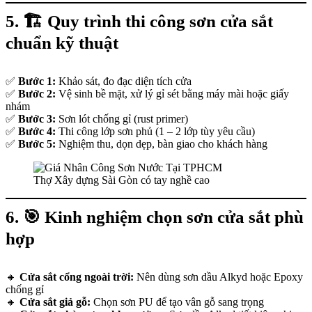
5. 🏗️
Quy trình thi công sơn cửa sắt
chuẩn kỹ thuật
✅
Bước 1:
Khảo sát, đo đạc diện tích cửa
✅
Bước 2:
Vệ sinh bề mặt, xử lý gỉ sét bằng máy mài hoặc giấy
nhám
✅
Bước 3:
Sơn lót chống gỉ (rust primer)
✅
Bước 4:
Thi công lớp sơn phủ (1 – 2 lớp tùy yêu cầu)
✅
Bước 5:
Nghiệm thu, dọn dẹp, bàn giao cho khách hàng
Thợ Xây dựng Sài Gòn có tay nghề cao
6. 🎯
Kinh nghiệm chọn sơn cửa sắt phù
hợp
🔸
Cửa sắt cổng ngoài trời:
Nên dùng sơn dầu Alkyd hoặc Epoxy
chống gỉ
🔸
Cửa sắt giả gỗ:
Chọn sơn PU để tạo vân gỗ sang trọng