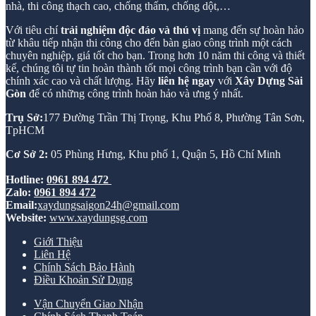
nhà, thi công thạch cao, chống thấm, chống dột,…
Với tiêu chí
trải nghiệm độc đáo và thú vị
mang đến sự hoàn hảo
từ khâu tiếp nhận thi công cho đến bàn giao công trình một cách
chuyên nghiệp, giá tốt cho bạn. Trong hơn 10 năm thi công và thiết
kế, chúng tôi tự tin hoàn thành tốt mọi công trình bạn cần với độ
chính xác cao và chất lượng. Hãy
liên hệ ngay
với
Xây Dựng Sài
Gòn
để có những công trình hoàn hảo và ưng ý nhất.
Trụ Sở:
177 Đường Trần Thị Trọng, Khu Phố 8, Phường Tân Sơn,
TpHCM
Cơ Sở 2:
05 Phùng Hưng, Khu phố 1, Quận 5, Hồ Chí Minh
Hotline:
0961 894 472
Zalo:
0961 894 472
Email:
xaydungsaigon24h@gmail.com
Website:
www.xaydungsg.com
Giới Thiệu
Liên Hệ
Chính Sách Bảo Hành
Điều Khoản Sử Dụng
Vận Chuyển Giao Nhận