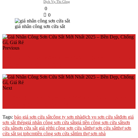
Dịch Vụ Thi Công
0
0
giá nhân công sơn cửa sắt
Previous
Đơn Giá Thi Công Sơn Nước 2025 – Bảng Giá Chi Tiết
& Cách Tính Chính Xác
Next
Giá Sơn Bả Trần Thạch Cao Mới Nhất 2025 – Báo Giá
Thi Công Chuẩn & Chi Tiết
Tags:
báo giá sơn cửa sắt
công ty sơn nhà
dịch vụ sơn cửa sắt
đơn giá
sơn sắt thép
giá nhân công sơn cửa sắt
giá tiền công sơn cửa sắt
sơn
cửa sắt
sơn cửa sắt giá rẻ
thi công sơn cửa sắt
thợ sơn cửa sắt
thợ sơn
cửa sắt tại tphcm
tiền công sơn cửa sắt
tìm thợ sơn nhà