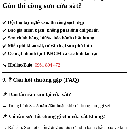
Gòn thi công sơn cửa sắt?
✔️
Đội thợ tay nghề cao, thi công sạch đẹp
✔️
Báo giá minh bạch, không phát sinh chi phí ẩn
✔️
Sơn chính hãng 100%, bảo hành chất lượng
✔️
Miễn phí khảo sát, tư vấn loại sơn phù hợp
✔️
Có mặt nhanh tại TP.HCM và các tỉnh lân cận
📞
Hotline/Zalo:
0961 894 472
9. ❓
Câu hỏi thường gặp (FAQ)
📌
Bao lâu cần sơn lại cửa sắt?
→ Trung bình
3 – 5 năm/lần
hoặc khi sơn bong tróc, gỉ sét.
📌
Có cần sơn lót chống gỉ cho cửa sắt không?
→ Rất cần. Sơn lót chống gỉ giúp lớp sơn phủ bám chắc, bảo vệ kim