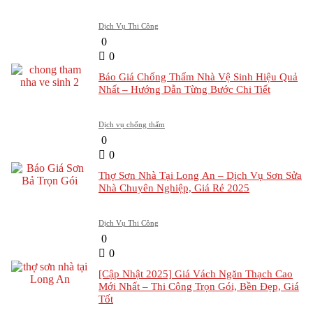
Dịch Vụ Thi Công
0
0
Báo Giá Chống Thấm Nhà Vệ Sinh Hiệu Quả
Nhất – Hướng Dẫn Từng Bước Chi Tiết
Dịch vụ chống thấm
0
0
Thợ Sơn Nhà Tại Long An – Dịch Vụ Sơn Sửa
Nhà Chuyên Nghiệp, Giá Rẻ 2025
Dịch Vụ Thi Công
0
0
[Cập Nhật 2025] Giá Vách Ngăn Thạch Cao
Mới Nhất – Thi Công Trọn Gói, Bền Đẹp, Giá
Tốt