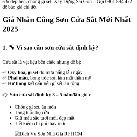
sơn đẹp bền, chống gỉ sét. Xây Dựng Sài Gòn – Gọi 0961 894 472
để báo giá chi tiết.
Giá Nhân Công Sơn Cửa Sắt Mới Nhất
2025
1. 🔧
Vì sao cần sơn cửa sắt định kỳ?
Cửa sắt là vật liệu bền chắc nhưng dễ bị:
✅
Oxy hóa, gỉ sét
do mưa nắng lâu ngày
✅
Phai màu
, bong tróc sơn làm mất thẩm mỹ
✅
Hư hỏng kết cấu
nếu gỉ sét lan rộng
👉
Sơn cửa sắt định kỳ 3 – 5 năm/lần
giúp:
Chống gỉ sét, ăn mòn
Tăng tuổi thọ cửa
Giữ màu sắc tươi mới, đẹp mắt
Tiết kiệm chi phí thay mới