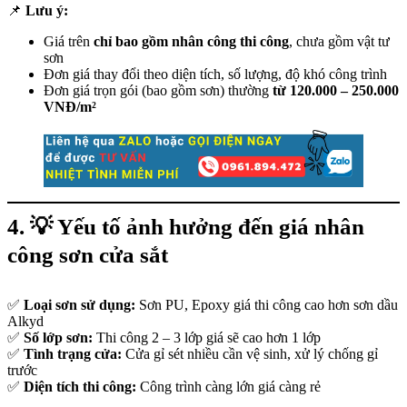
📌
Lưu ý:
Giá trên
chỉ bao gồm nhân công thi công
, chưa gồm vật tư
sơn
Đơn giá thay đổi theo diện tích, số lượng, độ khó công trình
Đơn giá trọn gói (bao gồm sơn) thường
từ 120.000 – 250.000
VNĐ/m²
4. 💡
Yếu tố ảnh hưởng đến giá nhân
công sơn cửa sắt
✅
Loại sơn sử dụng:
Sơn PU, Epoxy giá thi công cao hơn sơn dầu
Alkyd
✅
Số lớp sơn:
Thi công 2 – 3 lớp giá sẽ cao hơn 1 lớp
✅
Tình trạng cửa:
Cửa gỉ sét nhiều cần vệ sinh, xử lý chống gỉ
trước
✅
Diện tích thi công:
Công trình càng lớn giá càng rẻ