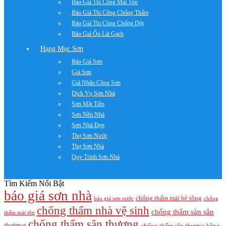
Báo Giá Thi Công Mái Tôn
Báo Giá Thi Công Chống Thấm
Báo Giá Thi Công Chống Dột
Báo Giá Ốp Lát Gạch
Hạng Mục Sơn
Báo Giá Sơn
Giá Sơn
Giá Nhân Công Sơn
Dịch Vụ Sơn Nhà
Sơn Mặt Tiền
Sơn Nền Nhà
Sơn Nhà Đẹp
Thợ Sơn Nước
Thợ Sơn Nhà
Quy Trình Sơn Nhà
Tìm Kiếm Nổi Bật
báo giá sơn nhà
chống thấm mái bê tông
báo giá sơn nước
chống
chống thấm nhà vệ sinh
chống thấm sàn sân
thấm mái tôn
chống thấm sân thượng
thượng