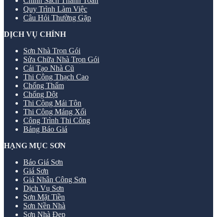
Chính Sách Thanh Toán
Quy Trình Làm Việc
Câu Hỏi Thường Gặp
DỊCH VỤ CHÍNH
Sơn Nhà Trọn Gói
Sửa Chữa Nhà Trọn Gói
Cải Tạo Nhà Cũ
Thi Công Thạch Cao
Chống Thấm
Chống Dột
Thi Công Mái Tôn
Thi Công Máng Xối
Công Trình Thi Công
Bảng Báo Giá
HẠNG MỤC SƠN
Báo Giá Sơn
Giá Sơn
Giá Nhân Công Sơn
Dịch Vụ Sơn
Sơn Mặt Tiền
Sơn Nền Nhà
Sơn Nhà Đẹp