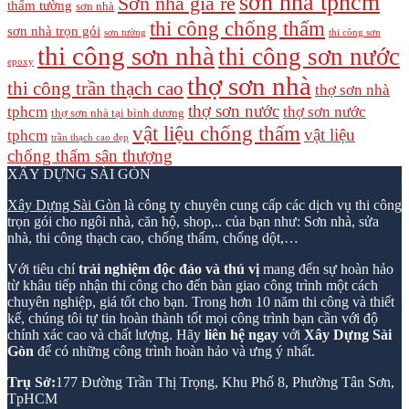
sơn nhà tphcm
Sơn nhà giá rẻ
thấm tường
sơn nhà
thi công chống thấm
sơn nhà trọn gói
sơn tường
thi công sơn
thi công sơn nhà
thi công sơn nước
epoxy
thợ sơn nhà
thi công trần thạch cao
thợ sơn nhà
thợ sơn nước
tphcm
thợ sơn nước
thợ sơn nhà tại bình dương
vật liệu chống thấm
vật liệu
tphcm
trần thạch cao đẹp
chống thấm sân thượng
XÂY DỰNG SÀI GÒN
Xây Dựng Sài Gòn
là công ty chuyên cung cấp các dịch vụ thi công
trọn gói cho ngôi nhà, căn hộ, shop,.. của bạn như: Sơn nhà, sửa
nhà, thi công thạch cao, chống thấm, chống dột,…
Với tiêu chí
trải nghiệm độc đáo và thú vị
mang đến sự hoàn hảo
từ khâu tiếp nhận thi công cho đến bàn giao công trình một cách
chuyên nghiệp, giá tốt cho bạn. Trong hơn 10 năm thi công và thiết
kế, chúng tôi tự tin hoàn thành tốt mọi công trình bạn cần với độ
chính xác cao và chất lượng. Hãy
liên hệ ngay
với
Xây Dựng Sài
Gòn
để có những công trình hoàn hảo và ưng ý nhất.
Trụ Sở:
177 Đường Trần Thị Trọng, Khu Phố 8, Phường Tân Sơn,
TpHCM