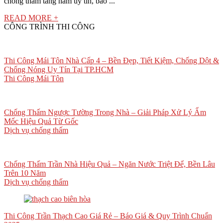
chống thấm tầng hầm uy tín, bảo ...
READ MORE +
CÔNG TRÌNH THI CÔNG
Thi Công Mái Tôn Nhà Cấp 4 – Bền Đẹp, Tiết Kiệm, Chống Dột &
Chống Nóng Uy Tín Tại TP.HCM
Thi Công Mái Tôn
Chống Thấm Ngược Tường Trong Nhà – Giải Pháp Xử Lý Ẩm
Mốc Hiệu Quả Từ Gốc
Dịch vụ chống thấm
Chống Thấm Trần Nhà Hiệu Quả – Ngăn Nước Triệt Để, Bền Lâu
Trên 10 Năm
Dịch vụ chống thấm
Thi Công Trần Thạch Cao Giá Rẻ – Báo Giá & Quy Trình Chuẩn