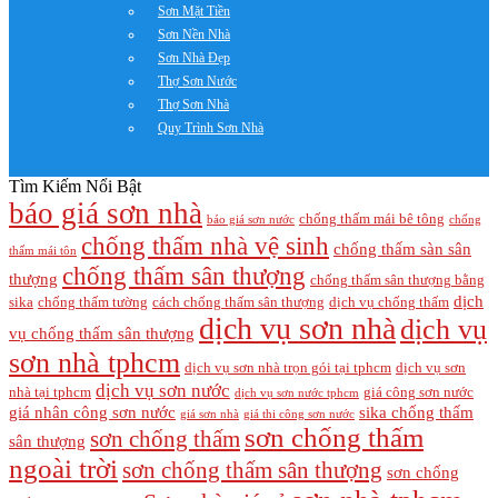
Sơn Mặt Tiền
Sơn Nền Nhà
Sơn Nhà Đẹp
Thợ Sơn Nước
Thợ Sơn Nhà
Quy Trình Sơn Nhà
Tìm Kiếm Nổi Bật
báo giá sơn nhà
chống thấm mái bê tông
báo giá sơn nước
chống
chống thấm nhà vệ sinh
chống thấm sàn sân
thấm mái tôn
chống thấm sân thượng
thượng
chống thấm sân thượng bằng
dịch
sika
chống thấm tường
cách chống thấm sân thượng
dịch vụ chống thấm
dịch vụ sơn nhà
dịch vụ
vụ chống thấm sân thượng
sơn nhà tphcm
dịch vụ sơn nhà trọn gói tại tphcm
dịch vụ sơn
dịch vụ sơn nước
nhà tại tphcm
giá công sơn nước
dịch vụ sơn nước tphcm
giá nhân công sơn nước
sika chống thấm
giá sơn nhà
giá thi công sơn nước
sơn chống thấm
sơn chống thấm
sân thượng
ngoài trời
sơn chống thấm sân thượng
sơn chống