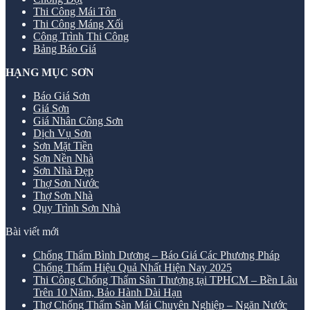
Thi Công Mái Tôn
Thi Công Máng Xối
Công Trình Thi Công
Bảng Báo Giá
HẠNG MỤC SƠN
Báo Giá Sơn
Giá Sơn
Giá Nhân Công Sơn
Dịch Vụ Sơn
Sơn Mặt Tiền
Sơn Nền Nhà
Sơn Nhà Đẹp
Thợ Sơn Nước
Thợ Sơn Nhà
Quy Trình Sơn Nhà
Bài viết mới
Chống Thấm Bình Dương – Báo Giá Các Phương Pháp
Chống Thấm Hiệu Quả Nhất Hiện Nay 2025
Thi Công Chống Thấm Sân Thượng tại TPHCM – Bền Lâu
Trên 10 Năm, Bảo Hành Dài Hạn
Thợ Chống Thấm Sàn Mái Chuyên Nghiệp – Ngăn Nước