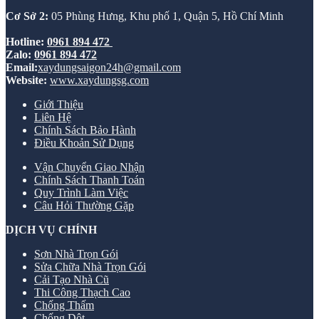
Cơ Sở 2:
05 Phùng Hưng, Khu phố 1, Quận 5, Hồ Chí Minh
Hotline:
0961 894 472
Zalo:
0961 894 472
Email:
xaydungsaigon24h@gmail.com
Website:
www.xaydungsg.com
Giới Thiệu
Liên Hệ
Chính Sách Bảo Hành
Điều Khoản Sử Dụng
Vận Chuyển Giao Nhận
Chính Sách Thanh Toán
Quy Trình Làm Việc
Câu Hỏi Thường Gặp
DỊCH VỤ CHÍNH
Sơn Nhà Trọn Gói
Sửa Chữa Nhà Trọn Gói
Cải Tạo Nhà Cũ
Thi Công Thạch Cao
Chống Thấm
Chống Dột