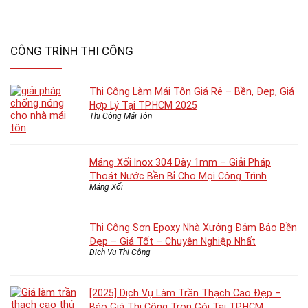
CÔNG TRÌNH THI CÔNG
Thi Công Làm Mái Tôn Giá Rẻ – Bền, Đẹp, Giá
Hợp Lý Tại TP.HCM 2025
Thi Công Mái Tôn
Máng Xối Inox 304 Dày 1mm – Giải Pháp
Thoát Nước Bền Bỉ Cho Mọi Công Trình
Máng Xối
Thi Công Sơn Epoxy Nhà Xưởng Đảm Bảo Bền
Đẹp – Giá Tốt – Chuyên Nghiệp Nhất
Dịch Vụ Thi Công
[2025] Dịch Vụ Làm Trần Thạch Cao Đẹp –
Báo Giá Thi Công Trọn Gói Tại TP.HCM