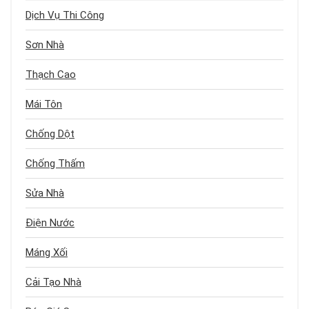
Dịch Vụ Thi Công
Sơn Nhà
Thạch Cao
Mái Tôn
Chống Dột
Chống Thấm
Sửa Nhà
Điện Nước
Máng Xối
Cải Tạo Nhà