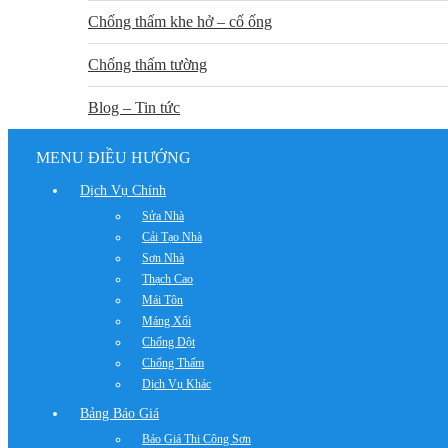
Chống thấm khe hở – cổ ống
Chống thấm tường
Blog – Tin tức
MENU ĐIỀU HƯỚNG
Dịch Vụ Chính
Sửa Nhà
Cải Tạo Nhà
Sơn Nhà
Thạch Cao
Mái Tôn
Máng Xối
Chống Dột
Chống Thấm
Dịch Vụ Khác
Bảng Báo Giá
Báo Giá Thi Công Sơn