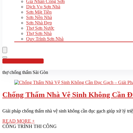
Giá Nhân Công Sơn
Dịch Vụ Sơn Nhà
Sơn Mặt Tiền
Sơn Nền Nhà
Sơn Nhà Đẹp
Thợ Sơn Nước
Thợ Sơn Nhà
Quy Trình Sơn Nhà
Hotline:0961 894 472
thợ chống thấm Sài Gòn
Chống Thấm Nhà Vệ Sinh Không Cần Đục
Giải pháp chống thấm nhà vệ sinh không cần đục gạch giúp xử lý triệt 
READ MORE +
CÔNG TRÌNH THI CÔNG