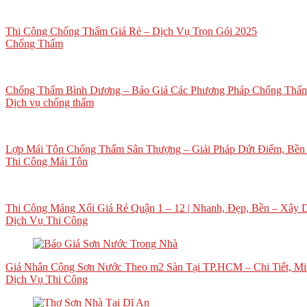
Thi Công Chống Thấm Giá Rẻ – Dịch Vụ Trọn Gói 2025
Chống Thấm
Chống Thấm Bình Dương – Báo Giá Các Phương Pháp Chống Thấm
Dịch vụ chống thấm
Lợp Mái Tôn Chống Thấm Sân Thượng – Giải Pháp Dứt Điểm, Bền L
Thi Công Mái Tôn
Thi Công Máng Xối Giá Rẻ Quận 1 – 12 | Nhanh, Đẹp, Bền – Xây 
Dịch Vụ Thi Công
Giá Nhân Công Sơn Nước Theo m2 Sàn Tại TP.HCM – Chi Tiết, Min
Dịch Vụ Thi Công